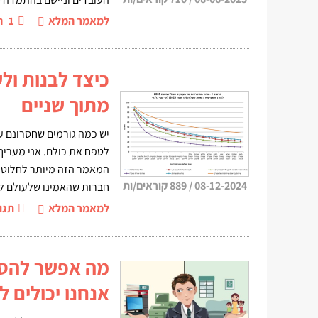
למאמר המלא
1
ה
כיצד לבנות ו
מתוך שניים
יש כמה גורמים שחסרונם ע
לטפח את כולם. אני מעריך
המאמר הזה מיותר לחלוטין
08-12-2024
/
889 קוראים/ות
חברות שהאמינו שלעולם לא
למאמר המלא
תגו
מה אפשר להספ
אנחנו יכולים 