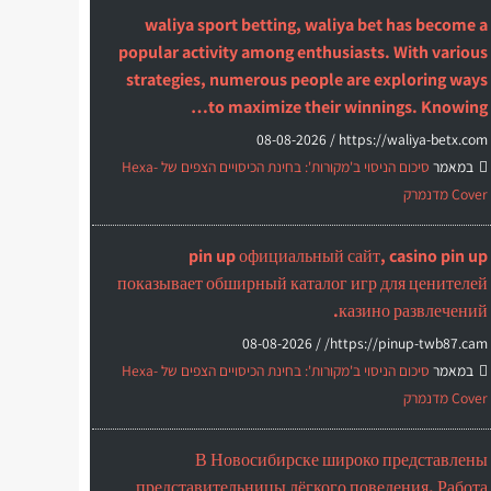
waliya sport betting, waliya bet has become a
popular activity among enthusiasts. With various
strategies, numerous people are exploring ways
to maximize their winnings. Knowing…
08-08-2026
https://waliya-betx.com /
במאמר
סיכום הניסוי ב'מקורות': בחינת הכיסויים הצפים של Hexa-
Cover מדנמרק
pin up официальный сайт, casino pin up
показывает обширный каталог игр для ценителей
казино развлечений.
08-08-2026
https://pinup-twb87.cam/ /
במאמר
סיכום הניסוי ב'מקורות': בחינת הכיסויים הצפים של Hexa-
Cover מדנמרק
В Новосибирске широко представлены
представительницы лёгкого поведения. Работа