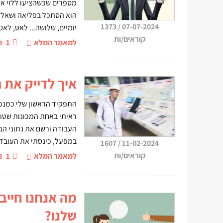
מספרים שכשהציעו ללוי א
הוא הסתכל בפליאה ושאל: 
1373
/
07-07-2024
יומיים, שלושה... לאט, לאט... ה
קוראים/ות
למאמר המלא
1
ה
איך לדייק את 
התפקיד הראשון שלי כמנכ
ראיתי באחת המכונות שטו
העבודה ורשם את נתוני הב
במפעל, כינסתי את העובדי
1607
/
11-02-2024
קוראים/ות
למאמר המלא
1
ה
מה אנחנו חיי
שלנו?