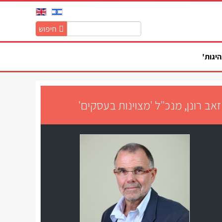
חיפוש
חיפוש
באתר:
היגות'
זאב רונן, מנכ"ל 'מצוינות בעסקים'