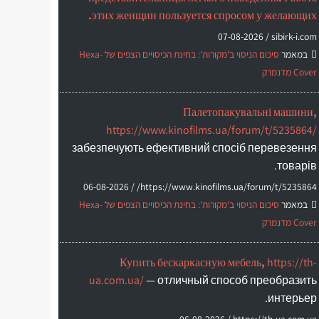
этих женщин пользуется спросом у желающих.
07-08-2026
sibirk-i.com /
במאמר
סיכום הניסוי ב'מקורות': בחינת הכיסויים הצפים של Hexa-
Cover מדנמרק
Палетопакувальні машини,
https://www.kinofilms.ua/forum/t/5235864/
забезпечують ефективний спосіб перевезення
товарів.
06-08-2026
https://www.kinofilms.ua/forum/t/5235864/ /
במאמר
סיכום הניסוי ב'מקורות': בחינת הכיסויים הצפים של Hexa-
Cover מדנמרק
Купить бескаркасную мебель,
https://th-
ua.com.ua/
— отличный способ преобразить
интерьер.