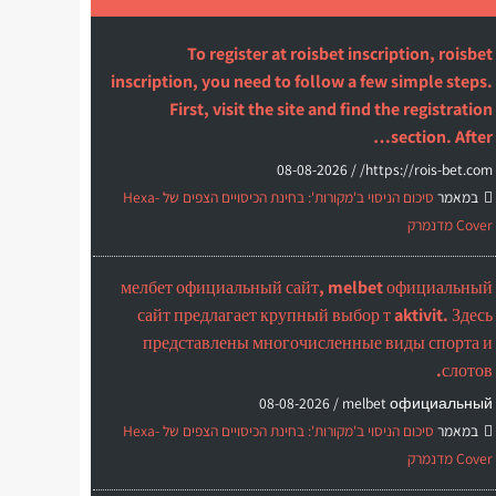
To register at roisbet inscription, roisbet
inscription, you need to follow a few simple steps.
First, visit the site and find the registration
section. After…
08-08-2026
https://rois-bet.com/ /
במאמר
סיכום הניסוי ב'מקורות': בחינת הכיסויים הצפים של Hexa-
Cover מדנמרק
мелбет официальный сайт, melbet официальный
сайт предлагает крупный выбор т aktivit. Здесь
представлены многочисленные виды спорта и
слотов.
08-08-2026
melbet официальный /
במאמר
סיכום הניסוי ב'מקורות': בחינת הכיסויים הצפים של Hexa-
Cover מדנמרק