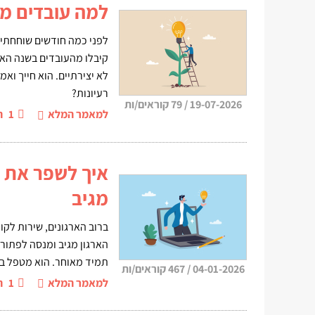
למה עובדים מפ
לפני כמה חודשים שוחחתי 
קיבלו מהעובדים בשנה האח
לא יצירתיים. הוא חייך ואמ
רעיונות?
19-07-2026
/
79 קוראים/ות
למאמר המלא
1
ה
איך לשפר את ה
מגיב
ברוב הארגונים, שירות לק
הארגון מגיב ומנסה לפתור.
תמיד מאוחר. הוא מטפל בס
04-01-2026
/
467 קוראים/ות
למאמר המלא
1
ה