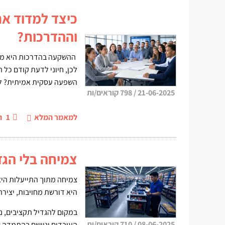
כיצד למדוד א
וההדרכות?
ההשקעה בהדרכות היא משמע
לכן, חיוני לדעת קודם כל
השפעה עסקית אמיתית? לל
21-06-2025
/
798 קוראים/ות
למאמר המלא
1
ה
צמיחה בלי הג
צמיחה מתוך התייעלות היא
היא דורשת מחויבות, יצירת
במקום להגדיל תקציבים, נ
08-06-2025
/
710 קוראים/ות
העובדים וניישם בהתמדה ש