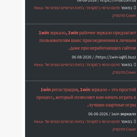
06-08-2026
https://th-ua.com.ua /
במאמר
סיכום הניסוי ב'מקורות': בחינת הכיסויים הצפים של Hexa-
Cover מדנמרק
1win зеркало, 1win рабочее зеркало предлагает
пользователям шанс присоединения к личным
даже при неработающих сайтов.
06-08-2026
https://1win-iaj85.buzz/ /
במאמר
סיכום הניסוי ב'מקורות': בחינת הכיסויים הצפים של Hexa-
Cover מדנמרק
1win регистрация, 1win зеркало – это простой
процесс, который позволяет вам начать играть в
лучшие азартные игры.
06-08-2026
1win зеркало /
במאמר
סיכום הניסוי ב'מקורות': בחינת הכיסויים הצפים של Hexa-
Cover מדנמרק