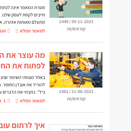
חייבים לקחת לעסק שלנו. מ
1449
/
05-11-2023
מתעלם מאותות אזהרה, או
קוראים/ות
למאמר המלא
תגו
מה עוצר את ה
לפתוח את החס
באחד מצוותי השיפור שהנחי
להוריד את אובדן החומר. ה
1862
/
11-06-2023
ביד". כתבתי את הדברים ע
קוראים/ות
למאמר המלא
1
ה
איך לרתום עוב