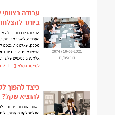
עבודה בצוותי 
ביותר להצלחה
אנו כותבים רבות בבלוג על 
העבודה, להשיג מצוינות תפ
מספק. שאלנו את עצמנו לא
2674
/
16-06-2021
אנשים שונים לבטח יתנו תשו
קוראים/ות
אלמנטים פנימיים של צוות 
למאמר המלא
2
ת
כיצד להפוך לק
להוציא שקל?
באחת החברות ניתחנו תלונ
היו למחלקת השירות, וליתר