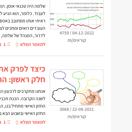
שלמה היה טכנאי אומן. הו
לעבוד. כלומר, הוא הגיע ל
ראיתי אותו מסתובב באפס 
העובדים רואים ומחכים לצע
4759
/
04-12-2022
לדרור, המנהל של שלמה, ש
קוראים/ות
למאמר המלא
1
ה
כיצד לפרק את 
חלק ראשון: הח
אנחנו מתקרבים לרבעון הא
לשנה הקרובה. הכנת תכנית
החזון האישי מתחיל בנו, הו
3068
/
22-08-2021
החזון האישי ובשבוע הבא 
קוראים/ות
למאמר המלא
1
ה