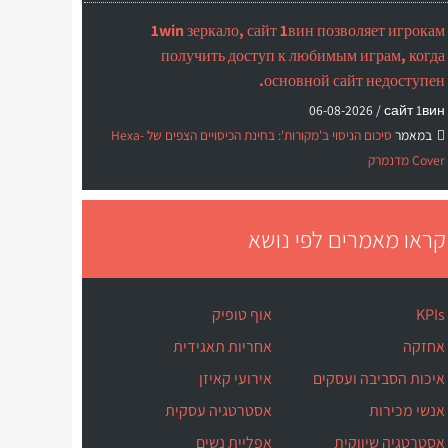
1win зеркало, сайт 1вин позволяет игрокам
получить доступ к любимым играм, когда
основной сайт недоступен.
06-08-2026
сайт 1вин /
במאמר
סיכום הניסוי ב'מקורות': בחינת הכיסויים הצפים של Hexa-
Cover מדנמרק
קראו מאמרים לפי נושא
KPIs
אוף טופיק
אחזקה
אחריות תאגידית
איכות הסביבה ועסקים
אירועי קאיזן
אנשי מכירות
אסטרטגיה עסקית
אסטרטגיה שיווקית
אפליית נשים