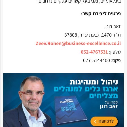
בינלאומיים, ואני בעל קשרים עסקיים נרחבים.
פרטים ליצירת קשר:
זאב רונן,
ת"ד 1470, גבעת עדה, 37808
Zeev.Ronen@business-excellence.co.il
טלפון:
052-4767531
פקס: 077-5144400