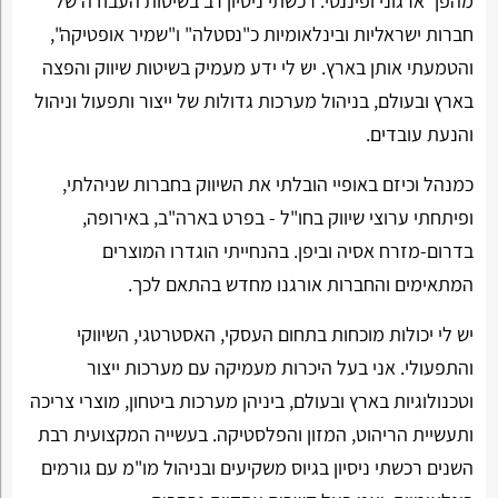
מהפך ארגוני ופיננסי. רכשתי ניסיון רב בשיטות העבודה של
חברות ישראליות ובינלאומיות כ"נסטלה" ו"שמיר אופטיקה",
והטמעתי אותן בארץ. יש לי ידע מעמיק בשיטות שיווק והפצה
בארץ ובעולם, בניהול מערכות גדולות של ייצור ותפעול וניהול
והנעת עובדים.
כמנהל וכיזם באופיי הובלתי את השיווק בחברות שניהלתי,
ופיתחתי ערוצי שיווק בחו"ל - בפרט בארה"ב, באירופה,
בדרום-מזרח אסיה וביפן. בהנחייתי הוגדרו המוצרים
המתאימים והחברות אורגנו מחדש בהתאם לכך.
יש לי יכולות מוכחות בתחום העסקי, האסטרטגי, השיווקי
והתפעולי. אני בעל היכרות מעמיקה עם מערכות ייצור
וטכנולוגיות בארץ ובעולם, ביניהן מערכות ביטחון, מוצרי צריכה
ותעשיית הריהוט, המזון והפלסטיקה. בעשייה המקצועית רבת
השנים רכשתי ניסיון בגיוס משקיעים ובניהול מו"מ עם גורמים