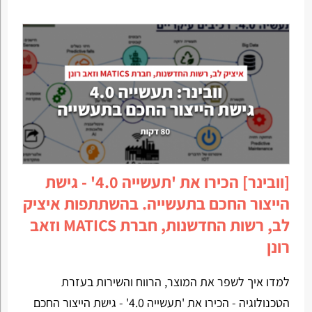
[וובינר] הכירו את 'תעשייה 4.0' - גישת
הייצור החכם בתעשייה. בהשתתפות איציק
לב, רשות החדשנות, חברת MATICS וזאב
רונן
למדו איך לשפר את המוצר, הרווח והשירות בעזרת
הטכנולוגיה - הכירו את 'תעשייה 4.0' - גישת הייצור החכם