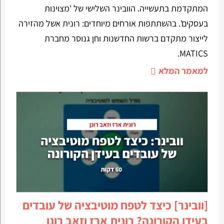
המתקדמת בתעשייה. הוובינר השלישי של 'מצוינות
בעסקים'. בהשתתפות אורחים מיוחדים: רונית אשל מהזירה
לייצור מתקדם ברשות החדשנות וחן גנוסר מחברת
MATICS.
למאמר המלא
[וובינר] כיצד לטפח מוטיבציה של עובדים
בעידן הקורונה? רונית ארז וזאב רונן