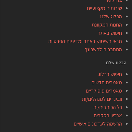
לפחות 35% מתשומות העסק מבוצעות בישראל
שירותים מקצועיים
(לתשומת ליבכם, מדובר בתנאי סף חדש!).
הבלוג שלנו
מחזור מכירות עד 200 מיליון שקלים.
החנות המקוונת
היקף יצוא מינימלי בסך מיליון שקלים בכל אחת
חיפוש באתר
משתי השנים הקודמות להגשת הבקשה (ראו
תנאי השימוש באתר ומדיניות הפרטיות
אפשרות לחריגים בהוראת מנכ"ל 5.10).
התחברות לחשבונך
הבלוג שלנו
חיפוש בבלוג
מאמרים חדשים
מאמרים פופולריים
וובינרים למנהלים/ות
כל הכותבים/ות
ארכיון הסקרים
הרשמה לעדכונים אישיים