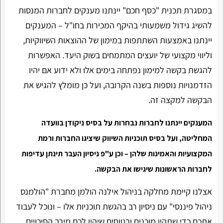
במסגרת תכנית "כסף חכם" יינתנו מענקים לחברות המנסות
להשיג גידול משמעותי בהיקף המכירות בחו"ל – המענקים
יינתנו באמצעות השתתפות במימון של ההוצאות השיווקיות,
וליווי מקצועי של יועצים המתמחים בשוק היעד. האפשרות
להגשת בקשה למימון נפתחה בימים אלו ולא ידוע אם יהיו
הזדמנויות נוספות בשנה הקרובה, ועל כן מומלץ להגיש את
הבקשה למקצה זה.
המענקים יינתנו לחברות נבחרות על בסיס ניקודן בוועדה
המחליטה, ועל בסיס תוכניות השיווק שיציגו החברות ורמת
המקצועיות והאמינות שלהן – וכן ע"פ ניסיון העבר תינתן עדיפות
לחברות הראשונות שיגישו את הבקשה.
אצלנו קיימת מחלקה בניהול אילנה הולמן מחברת "הולמנס
ניהול פיננסי" עם ניסיון רב בהגשת תוכניות אלו – ונוכל לעבוד
אתכם כדי שתהיו מוכנים ובטוחים שיהיו לכם מירב הסיכויים