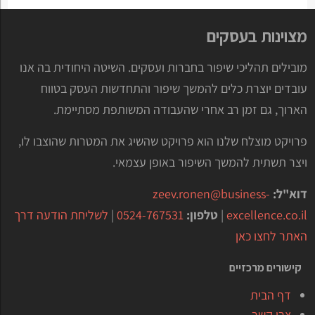
בשוק היעד ובכללם יועצים מקצועיים ושכר עובדים.
מצוינות בעסקים
השתתפות בתערוכות וכנסים.
קמפיינים פרסומיים ושיווק דיגיטאלי.
מובילים תהליכי שיפור בחברות ועסקים. השיטה היחודית בה אנו
ביטוח, תקינה ועלויות משפטיות.
עובדים יוצרת כלים להמשך שיפור והתחדשות העסק בטווח
ליווי מקצועי של יועץ שיווקי מנוסה המתמחה בשוק
הארוך, גם זמן רב אחרי שהעבודה המשותפת מסתיימת.
היעד.
פרויקט מוצלח שלנו הוא פרויקט שהשיג את המטרות שהוצבו לו,
הוצאות נסיעה.
ויצר תשתית להמשך השיפור באופן עצמאי.
ליווי והכוונה של הנספח המסחרי במדינת היעד.
התנאים להשתתפות
דוא"ל:
zeev.ronen@business-
בתוכנית
excellence.co.il
|
טלפון:
0524-767531
|
לשליחת הודעה דרך
האתר לחצו כאן
יכולות להשתתף בתוכנית חברות המעוניינות להיכנס
קישורים מרכזיים
לשוק חדש או לנקוט במהלך שיווקי חדש ועומדות
בתנאים הבאים
:
דף הבית
צרו קשר