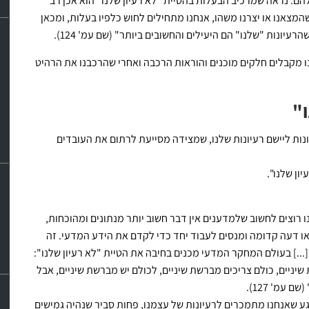
ם. נראה שמרכיב הבעלות בהטיית "לא רעיון שלנו" הוא אכן רב
מצאנו או יצרנו משהו, אנחנו מתחילים לחוש כלפיו בעלות, ומכאן
יונות "שלנו" הם היעילים והחשובים ביותר" (שם עמ' 124).
 מקבלים חלקים מוכנים והוראות הרכבה ואחרי שהרכבנו את הרהיט
ו"
ונות ליישם רעיונות שלנו, שמצידה מסייעת לרתום את העובדים
ון שלנו".
ו רוצים לחשוב שלמדענים אין דבר חשוב יותר מנתונים ומהוכחות,
ו דעה קדומה ומנסים לעבוד יחד כדי לקדם את הידע המדעי. זה
...] בעולם המחקר המדעי מכנים בחיבה את הטיית "לא רעיון שלנו":
שיניים, כולם צריכים מברשת שיניים, לכולם יש מברשת שיניים, אבל
עמ' 127).
רגע שאנחנו מתמכרים לרעיונות של עצמנו, פחות סביר שנהיה גמישים