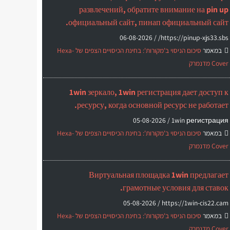
развлечений, обратите внимание на pin up
официальный сайт, пинап официальный сайт.
06-08-2026
https://pinup-xjs33.sbs/ /
במאמר
סיכום הניסוי ב'מקורות': בחינת הכיסויים הצפים של Hexa-
Cover מדנמרק
1win зеркало, 1win регистрация дает доступ к
ресурсу, когда основной ресурс не работает.
05-08-2026
1win регистрация /
במאמר
סיכום הניסוי ב'מקורות': בחינת הכיסויים הצפים של Hexa-
Cover מדנמרק
Виртуальная площадка 1win предлагает
грамотные условия для ставок.
05-08-2026
https://1win-cis22.cam /
במאמר
סיכום הניסוי ב'מקורות': בחינת הכיסויים הצפים של Hexa-
Cover מדנמרק