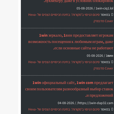
букмекеру даже в условиях блокировок.
05-08-2026
1win-ciq1.lol /
במאמר
סיכום הניסוי ב'מקורות': בחינת הכיסויים הצפים של Hexa-
Cover מדנמרק
1win зеркало, 1вин предоставляет игрокам
возможность посещения к любимым играм, даже
если основные сайты не работают.
05-08-2026
1вин /
במאמר
סיכום הניסוי ב'מקורות': בחינת הכיסויים הצפים של Hexa-
Cover מדנמרק
1win официальный сайт, 1win com предлагает
своим пользователям разнообразный выбор ставок
и предложений.
04-08-2026
https://1win-dap32.cam/ /
במאמר
סיכום הניסוי ב'מקורות': בחינת הכיסויים הצפים של Hexa-