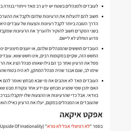
לעובדים ולמנהלים בשטח יש ידע רב מאד וייחודי בגזרה בה
חשוב להם להעלות את הרעיונות שלהם ולקבל את ההערכ
הדרך הטובה ביותר לקבל רעיונות והצעות של עובדים היא
בשני המקרים חשוב להוקיר ולהעריך את הרעיונות שמקבל
מדוע הוחלט לא ליישם.
העובדים חוששים שהמנהלים שלהם, או יועצים חיצוניים ינ
החשש הזה, שקיים במקומות רבים, אינו חשש שווא. עובדים
פסל את הרעיון ואחר כך הם גילו שאותו מנהל הציג את הר
שימו לב, שגם אבנר שהיה מנהל המתקן, לא היה בטוח שהרע
העובדים מאד לא אוהבים את מי שבא מבחוץ ואומר להם אי
האם יתכן שמי שמגיע מבחוץ עם ידע אחר ונקודת מבט שונ
בוודאי. אבל כדי שהרעיונות או ההצעות שלו יתקבלו בברכ
שהעובדים או המנהלים במקום, יעלו את הרעיון כאילו הוא
אפקט איקאה
בספר "
לא רציונלי אבל לא נורא
" (The Upside Of Irrationality),