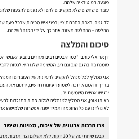
פוגעת במוטיבציה שלהם.
עובדים שחשים שלא מקשיבים להם ולא נענים להצעות שלהם
לדוגמה, באחת החברות ציין בפני איש מכירות שבכל פעם שה
החלטה – ההחלטה תשונה אחר כך על ידי המנהל שלהם.
סיכום והמלצה
דן אריאלי כותב: "כמו היבטים רבים ואחרים בטבע האנושי המ
טומנת בחובה גם טוב וגם רע. המשימה שלנו היא לנסות להבין 
אני ממליץ לכל מנהל להקשיב לרעיונות של העובדים והמנהל
בדרך זו המנהל יזכה לשמוע רעיונות חדשים, ירתום את הע
ירגישו אנשים משמעותיים.
באותו אופן, אני ממליץ למנהלים לגלות פחות התנגדות לרעי
לא נולדנו עם כל החוכמה ותמיד ישנה אפשרות שלמישהו אחר 
צרו תרבות ארגונית של איכות, מצוינות ושיפור
קבעו שיחת יעוץ של 30 דקות ללא תשלום וצרו תרבות ארגונית מנצחת שמובילה לאיכות גבוהה ושיפור מתמיד