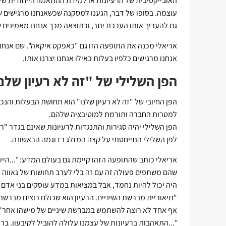
האובייקטיבית של הרעיונות או למידת ההתאמה הייחודית שלה
עוצמה. בסופו של דבר, הגענו למסקנה שכשאנחנו מרגישים שה
גם להעריך אותו הערכת יתר, וכתוצאה מכך אנחנו מאמינים שהרע
אריאלי מכנה את התופעה הזו גם "כאפקט איקאה". שם אנחנו
אנחנו מרגישים כלפיו בעלות כאילו אנחנו יצרנו אותו.
הפן השלילי של "זה לא רעיון שלנ
הפן החיובי של "זה לא רעיון שלנו" הוא תחושת הבעלות והנכ
למטרות החברה ותורמת למוטיבציה שלהם.
הפן השלילי יהיה סגירות והתנגדות לרעיונות שאינם בגדר "רעי
לפן השלילי התייחסתי על קצה המזלג בדוגמה הראשונה.
אריאלי כותב שהתופעה הזהו קיימת גם בעולם המדע: "...היינ
שהם משתפים פעולה זה עם זה בלי לערב תחושות של גאווה א
היה יכול להיות נחמד, אבל במציאות במדע עוסקים בני אדם [
"תיאוריית מברשת השיניים. הרעיון הוא שכולם רוצים מברשת 
אף אחד לא רוצה להשתמש במברשת שיניים של מישהו אחר" (שם 
"...התאהבות ברעיונות של עצמנו עלולה להוביל לקיבעון. ב