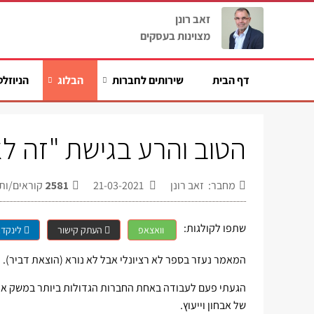
זאב רונן
מצוינות בעסקים
דף הבית
שירותים לחברות
הבלוג
הניוזלט
הטוב והרע בגישת "זה לא 
מחבר: זאב רונן
21-03-2021
2581
קוראים/ות
שתפו לקולגות:
וואצאפ
העתק קישור
לינקדא
המאמר נעזר בספר לא רציונלי אבל לא נורא (הוצאת דביר).
הגעתי פעם לעבודה באחת החברות הגדולות ביותר במשק אחר
של אבחון וייעוץ.