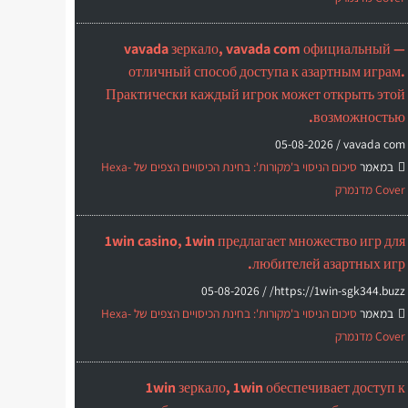
vavada зеркало, vavada com официальный —
отличный способ доступа к азартным играм.
Практически каждый игрок может открыть этой
возможностью.
05-08-2026
vavada com /
במאמר
סיכום הניסוי ב'מקורות': בחינת הכיסויים הצפים של Hexa-
Cover מדנמרק
1win casino, 1win предлагает множество игр для
любителей азартных игр.
05-08-2026
https://1win-sgk344.buzz/ /
במאמר
סיכום הניסוי ב'מקורות': בחינת הכיסויים הצפים של Hexa-
Cover מדנמרק
1win зеркало, 1win обеспечивает доступ к