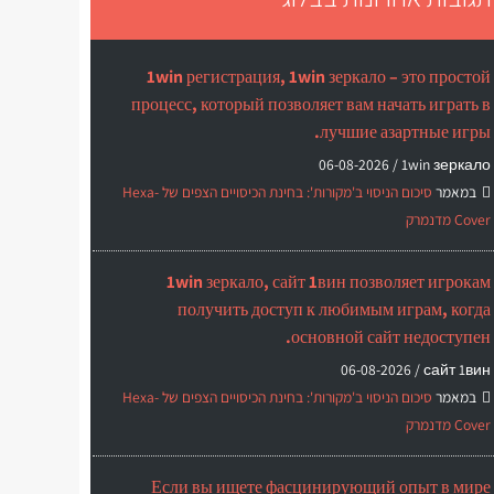
1win регистрация, 1win зеркало – это простой
процесс, который позволяет вам начать играть в
лучшие азартные игры.
06-08-2026
1win зеркало /
במאמר
סיכום הניסוי ב'מקורות': בחינת הכיסויים הצפים של Hexa-
Cover מדנמרק
1win зеркало, сайт 1вин позволяет игрокам
получить доступ к любимым играм, когда
основной сайт недоступен.
06-08-2026
сайт 1вин /
במאמר
סיכום הניסוי ב'מקורות': בחינת הכיסויים הצפים של Hexa-
Cover מדנמרק
Если вы ищете фасцинирующий опыт в мире