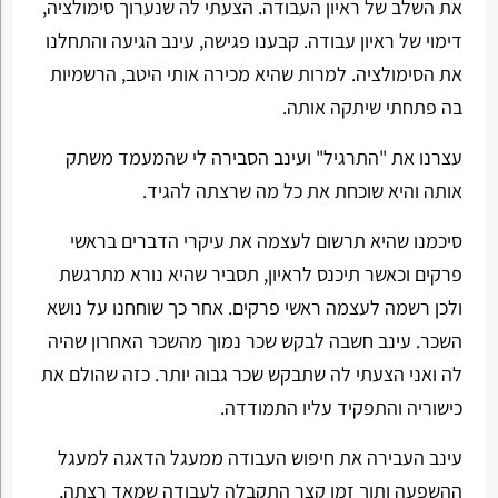
את השלב של ראיון העבודה. הצעתי לה שנערוך סימולציה,
דימוי של ראיון עבודה. קבענו פגישה, עינב הגיעה והתחלנו
את הסימולציה. למרות שהיא מכירה אותי היטב, הרשמיות
בה פתחתי שיתקה אותה.
עצרנו את "התרגיל" ועינב הסבירה לי שהמעמד משתק
אותה והיא שוכחת את כל מה שרצתה להגיד.
סיכמנו שהיא תרשום לעצמה את עיקרי הדברים בראשי
פרקים וכאשר תיכנס לראיון, תסביר שהיא נורא מתרגשת
ולכן רשמה לעצמה ראשי פרקים. אחר כך שוחחנו על נושא
השכר. עינב חשבה לבקש שכר נמוך מהשכר האחרון שהיה
לה ואני הצעתי לה שתבקש שכר גבוה יותר. כזה שהולם את
כישוריה והתפקיד עליו התמודדה.
עינב העבירה את חיפוש העבודה ממעגל הדאגה למעגל
ההשפעה ותוך זמן קצר התקבלה לעבודה שמאד רצתה,