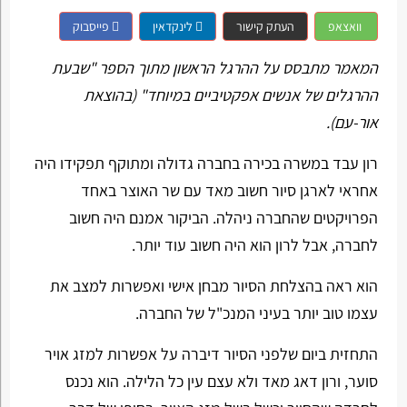
וואצאפ
העתק קישור
לינקדאין
פייסבוק
המאמר מתבסס על ההרגל הראשון מתוך הספר "שבעת
ההרגלים של אנשים אפקטיביים במיוחד" (בהוצאת
אור-עם).
רון עבד במשרה בכירה בחברה גדולה ומתוקף תפקידו היה
אחראי לארגן סיור חשוב מאד עם שר האוצר באחד
הפרויקטים שהחברה ניהלה. הביקור אמנם היה חשוב
לחברה, אבל לרון הוא היה חשוב עוד יותר.
הוא ראה בהצלחת הסיור מבחן אישי ואפשרות למצב את
עצמו טוב יותר בעיני המנכ"ל של החברה.
התחזית ביום שלפני הסיור דיברה על אפשרות למזג אויר
סוער, ורון דאג מאד ולא עצם עין כל הלילה. הוא נכנס