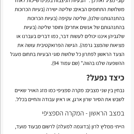
קובי מציג זאת כך: "הבעיות הניצבות בפנינו שייכות לאחד
משלושת התחומים הבאים: שליטה ישירה (בעיות הכרוכות
בהתנהגותנו שלנו), שליטה עקיפה (בעיות הכרוכות
בהתנהגותם של אנשים אחרים) וחוסר שליטה (בעיות
שלגביהן איננו יכולים לעשות דבר, כמו דברים בעברנו או
מציאות שהמצב גרמה). הגישה הפרואקטיבית עושה את
הצעד הראשון לפתרון כל שלושת סוגי הבעיות בתחום מעגל
ההשפעה שלנו בהווה." (שם עמוד 94).
כיצד נפעל?
נבחין בין שני מצבים: מקרה ספציפי כמו מזג האויר שאיים
לשבש את הסיור שרון ארגן, או ראיון עבודה והחיים בכלל.
במצב הראשון - המקרה הספציפי
הייתי ממליץ לרון (בדוגמה למעלה) לרשום מבעוד מועד,