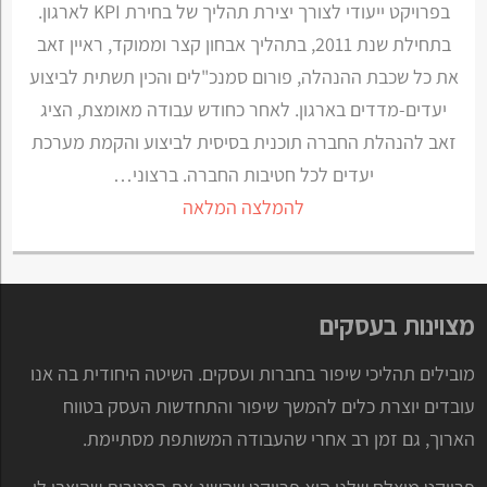
בפרויקט ייעודי לצורך יצירת תהליך של בחירת KPI לארגון.
בתחילת שנת 2011, בתהליך אבחון קצר וממוקד, ראיין זאב
את כל שכבת ההנהלה, פורום סמנכ"לים והכין תשתית לביצוע
יעדים-מדדים בארגון. לאחר כחודש עבודה מאומצת, הציג
זאב להנהלת החברה תוכנית בסיסית לביצוע והקמת מערכת
יעדים לכל חטיבות החברה. ברצוני…
להמלצה המלאה
מצוינות בעסקים
מובילים תהליכי שיפור בחברות ועסקים. השיטה היחודית בה אנו
עובדים יוצרת כלים להמשך שיפור והתחדשות העסק בטווח
הארוך, גם זמן רב אחרי שהעבודה המשותפת מסתיימת.