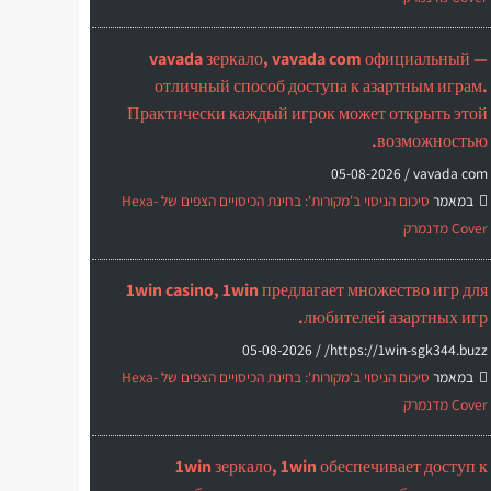
vavada зеркало, vavada com официальный —
отличный способ доступа к азартным играм.
Практически каждый игрок может открыть этой
возможностью.
05-08-2026
vavada com /
במאמר
סיכום הניסוי ב'מקורות': בחינת הכיסויים הצפים של Hexa-
Cover מדנמרק
1win casino, 1win предлагает множество игр для
любителей азартных игр.
05-08-2026
https://1win-sgk344.buzz/ /
במאמר
סיכום הניסוי ב'מקורות': בחינת הכיסויים הצפים של Hexa-
Cover מדנמרק
1win зеркало, 1win обеспечивает доступ к