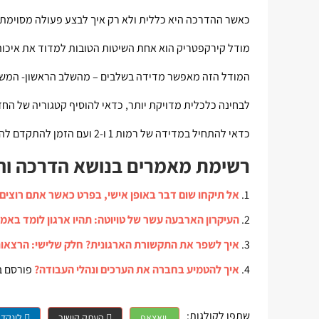
כאשר ההדרכה היא כללית ולא רק איך לבצע פעולה מסוימת,
מודל קירקפטריק הוא אחת השיטות הטובות למדוד את איכו
המודל הזה מאפשר מדידה בשלבים – מהשלב הראשון- המשו
לבחינה כלכלית מדויקת יותר, כדאי להוסיף קטגוריה של החזר הש
כדאי להתחיל במדידה של רמות 1 ו-2 ועם הזמן להתקדם להערכה של רמות 3 ו-4.
רשימת מאמרים בנושא הדרכה וה
אל תיקחו שום דבר באופן אישי, בפרט כאשר אתם רוצים 
העיקרון הארבעה עשר של טויוטה: תהיו ארגון לומד בא
איך לשפר את התקשורת הארגונית? חלק שלישי: הרצאות
איך להטמיע בחברה את הערכים ונהלי העבודה?
שתפו לקולגות:
וואצאפ
העתק קישור
לינקדא