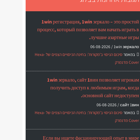
1win регистрация, 1win зеркало – это простой
процесс, который позволяет вам начать играть в
лучшие азартные игры.
06-08-2026
1win зеркало /
במאמר
סיכום הניסוי ב'מקורות': בחינת הכיסויים הצפים של Hexa-
Cover מדנמרק
1win зеркало, сайт 1вин позволяет игрокам
получить доступ к любимым играм, когда
основной сайт недоступен.
06-08-2026
сайт 1вин /
במאמר
סיכום הניסוי ב'מקורות': בחינת הכיסויים הצפים של Hexa-
Cover מדנמרק
Если вы ищете фасцинирующий опыт в мире