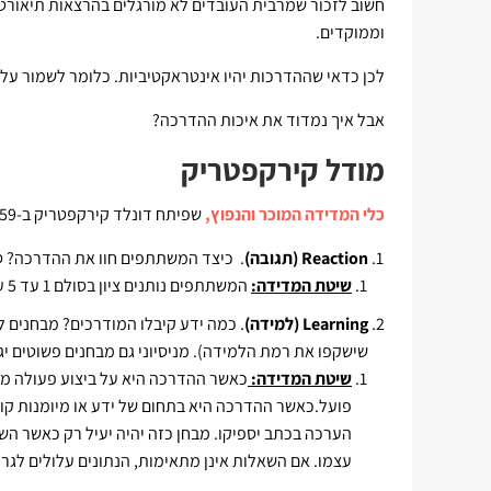
חשוב לזכור שמרבית העובדים לא מורגלים בהרצאות תיאורטי
וממוקדים.
לכן כדאי שההדרכות יהיו אינטראקטיביות. כלומר לשמור ע
אבל איך נמדוד את איכות ההדרכה?
מודל קירקפטריק
כלי המדידה המוכר והנפוץ,
שפיתח דונלד קירקפטריק ב-1959, כולל ארבע רמות:
Reaction (תגובה)
. כיצד המשתתפים חוו את ההדרכה? 
שיטת המדידה:
המשתתפים נותנים ציון בסולם 1 עד 5 עד כמה חווית הלימוד הייתה מספקת, רלוונטית ומרתקת.
Learning (למידה)
. כמה ידע קיבלו המודרכים? מבחנים 
שישקפו את רמת הלמידה). מניסיוני גם מבחנים פשוטים י
שיטת המדידה:
כאשר ההדרכה היא על ביצוע פעולה מ
פועל.כאשר ההדרכה היא בתחום של ידע או מיומנות קוגנ
הערכה בכתב יספיקו. מבחן כזה יהיה יעיל רק כאשר ה
עצמו. אם השאלות אינן מתאימות, הנתונים עלולים לגרו