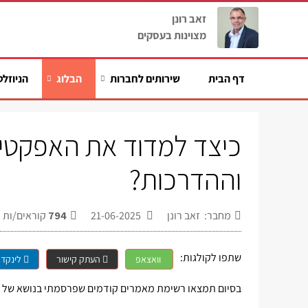
זאב רונן
מצוינות בעסקים
דף הבית
שירותים לחברות
הבלוג
הניוזלט
כיצד למדוד את האפקטי
וההדרכות?
מחבר: זאב רונן
21-06-2025
794
קוראים/ות
שתפו לקולגות:
וואצאפ
העתק קישור
לינקדא
בסיום תמצאו רשימת מאמרים קודמים שפרסמתי בנושא של ה