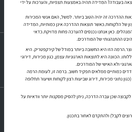
אה בעבודה? המדידה תהיה באמצעות תצפיות, והערכות על ידי
אות ההדרכה זה יהיה הטוב ביותר. למשל, האם אנשי המכירות
צון של הלקוחות.כאשר תוצאות ההדרכה אינן כמותיות, המדידה
מנהלים. כאן אנחנו נכנסים להערכה פחות מדויקת.כדאי
היבט ההתנהגותי של המודרכים.
 נוצר.הרמה הזו היא החשובה ביותר במודל של קירקפטריק. היא
ו. הכוונה היא לתוצאות הארגוניות עצמן, כגון מכירות, דירוגי
מה להערכה ברמה 3, גם ברמה 4 מדדים כמותיים ממלאים תפקיד חשוב. ברמה זו, לעומת הרמה
גון נתוני מכירות, דירוג שביעות רצון לקוחות ושיעור תחלופה
קבוצה שכן עברה הדרכה, ניתן להסיק מסקנות יותר וודאיות על