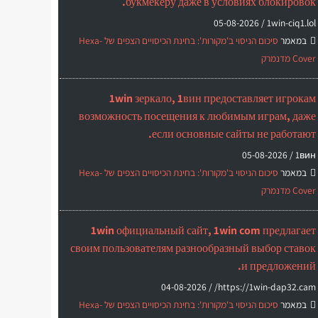
букмекеру даже в условиях блокировок.
05-08-2026
1win-ciq1.lol /
במאמר
סיכום הניסוי ב'מקורות': בחינת הכיסויים הצפים של Hexa-
Cover מדנמרק
1win зеркало, 1вин предоставляет игрокам
возможность посещения к любимым играм, даже
если основные сайты не работают.
05-08-2026
1вин /
במאמר
סיכום הניסוי ב'מקורות': בחינת הכיסויים הצפים של Hexa-
Cover מדנמרק
1win официальный сайт, 1win com предлагает
своим пользователям разнообразный выбор ставок
и предложений.
04-08-2026
https://1win-dap32.cam/ /
במאמר
סיכום הניסוי ב'מקורות': בחינת הכיסויים הצפים של Hexa-