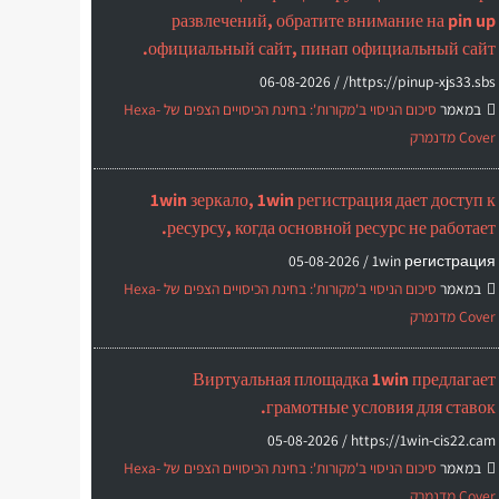
развлечений, обратите внимание на pin up
официальный сайт, пинап официальный сайт.
06-08-2026
https://pinup-xjs33.sbs/ /
במאמר
סיכום הניסוי ב'מקורות': בחינת הכיסויים הצפים של Hexa-
Cover מדנמרק
1win зеркало, 1win регистрация дает доступ к
ресурсу, когда основной ресурс не работает.
05-08-2026
1win регистрация /
במאמר
סיכום הניסוי ב'מקורות': בחינת הכיסויים הצפים של Hexa-
Cover מדנמרק
Виртуальная площадка 1win предлагает
грамотные условия для ставок.
05-08-2026
https://1win-cis22.cam /
במאמר
סיכום הניסוי ב'מקורות': בחינת הכיסויים הצפים של Hexa-
Cover מדנמרק