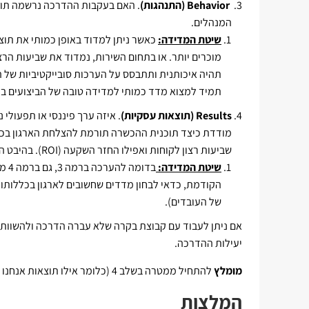
Behavior (התנהגות)
. האם בעקבות ההדרכה נרשמה תוצ
המנהלים.
שיטת המדידה:
כאשר ניתן למדוד באופן כמותי את תוצ
מוכרים יותר. או בתחום השירות, נמדוד את שביעות הר
תהיה איכותנית ותתבסס על הערכות סובייקטיביות של ה
תמיד למצוא מדד כמותי למדידה טובה של הביצועים ב
Results (תוצאות עסקיות)
. איזה ערך פיננסי או תפעולי
מודדת כיצד תוכנית ההכשרה תורמת להצלחת הארגון בכללות
שביעות רצון לקוחות ואפילו החזר השקעה (ROI). בהיבט הארגוני ולא האישי של המודרכים.
שיטת המדידה:
בדו
הקודמת, כדאי לבחון מדדים שחשובים לארגון בכללותו (כ
של העובדים).
אם ניתן לעבוד עם קבוצת בקרה שלא עברה הדרכה ולהשוות ל
יעילות ההדרכה.
מומלץ
להתחיל ממטרה בשלב 4 (כלומר אילו תוצאות אנחנו רוצים לקבל) ולהתקדם לאחור בתכנון.
המלצות