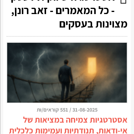
- כל המאמרים - זאב רונן,
מצוינות בעסקים
31-08-2025
/
551 קוראים/ות
אסטרטגיות צמיחה במציאות של
אי-ודאות, תנודתיות ועמימות כלכלית