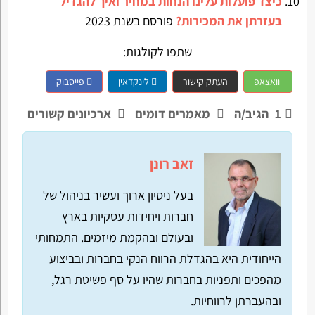
כיצד פועלות עלינו הנחות במחיר ואיך להגדיל
בעזרתן את המכירות?
פורסם בשנת 2023
שתפו לקולגות:
וואצאפ
העתק קישור
לינקדאין
פייסבוק
1
הגיב/ה
מאמרים דומים
ארכיונים קשורים
זאב רונן
בעל ניסיון ארוך ועשיר בניהול של
חברות ויחידות עסקיות בארץ
ובעולם ובהקמת מיזמים. התמחותי
הייחודית היא בהגדלת הרווח הנקי בחברות ובביצוע
מהפכים ותפניות בחברות שהיו על סף פשיטת רגל,
ובהעברתן לרווחיות.