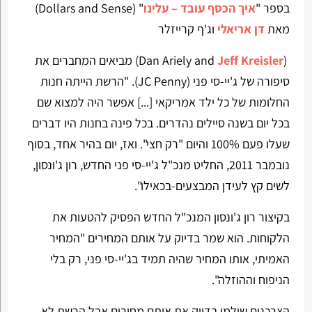
בספר "
איך הכסף עובד – עלינו
" (Dollars and Sense)
מאת
דן אריאלי
וג'ף קרייזלר
(Dan Ariely and
Jeff Kreisler
) מביאים המחברים את
סיפורה של ג'יי-סי פני (JC Penny). "הרשת הייתה חנות
החלומות של כל ילד אמריקאי [...] אפשר היה למצוא שם
בכל יום בשנה סיילים נהדרים. בכל פינה בחנות היו דברים
שעלו פעם 100% והיום "רק חצי". ואז, יום בהיר אחד, בסוף
נובמבר 2011, החליט מנכ"ל ג'יי-סי פני החדש, רון ג'ונסון,
לשים קץ לעידן המבצעים-בכאילו".
בקיצור רון ג'ונסון המנכ"ל החדש הפסיק להטעות את
הלקוחות. הוא שמר בדיוק על אותם המחירים "המחיר
האמיתי, אותו המחיר שהיה תמיד בג'יי-סי פני, רק בלי
הניפוח וההוזלה".
הצרכנים שילמו בדיוק את אותם מחירים אבל הרשת לא