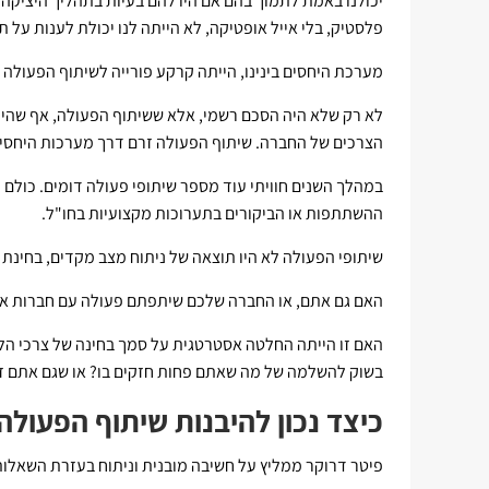
יכולנו באמת לתמוך בהם אם היו להם בעיות בתהליך היציקה 
פלסטיק, בלי אייל אופטיקה, לא הייתה לנו יכולת לענות על ת
מערכת היחסים בינינו, הייתה קרקע פורייה לשיתוף הפעולה 
לא רק שלא היה הסכם רשמי, אלא ששיתוף הפעולה, אף שהיה
הצרכים של החברה. שיתוף הפעולה זרם דרך מערכות היחסים 
במהלך השנים חוויתי עוד מספר שיתופי פעולה דומים. כול
ההשתתפות או הביקורים בתערוכות מקצועיות בחו"ל.
שיתופי הפעולה לא היו תוצאה של ניתוח מצב מקדים, בחינת 
האם גם אתם, או החברה שלכם שיתפתם פעולה עם חברות א
האם זו הייתה החלטה אסטרטגית על סמך בחינה של צרכי הל
בשוק להשלמה של מה שאתם פחות חזקים בו? או שגם אתם ז
כיצד נכון להיבנות שיתוף הפעולה
פיטר דרוקר ממליץ על חשיבה מובנית וניתוח בעזרת השאלות