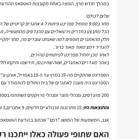
במהלך חודש מרץ, הופצה באחת מקובצות הווטסאפ ההודעה
שלום לכולם!
מחר ב9:00 מתחיל ספרינט פיתוח ל-4 אתגרים קריטיים של הקורונה.
הכל מתבצע בחדרים וירטואליים עם מהנדסים מהתעשייה, מהצ
חלק מהאתגרים חופפים למה שאנחנו עובדים פה, מחר יתקיים
להגדיר דמצ מאוד מאוד ברור.
לאחר מכן יתחיל ספרינט לפיתוחים מהירים.
באתר מוגדרים האתגרים, שווה שתיכנסו, תירשמו ותיקחו חלק,
הספרינט שהתקיים מה-19 במ
הספרינט היה מענה לאתגרים של בית החולים להתמודד עם 
200 מהנדסים, מנהלי מוצר ומנהלי פרויקטים השתתפו בספרינט יחד עם 100 רופאים, אחיות וקלינאים.
והתוצאות היו:
15 פתרונות טכנולוגיים חדשים, 9 אתגרים,3 שבועות מהקונספט הראשוני עד מוצר מושלם בשימוש בבית החולים.
אגב, המשמעות של המושג "דמצ" שכתוב בהודעת הווטסאפ, 
האם שתופי פעולה כאלו ייתכנו ר