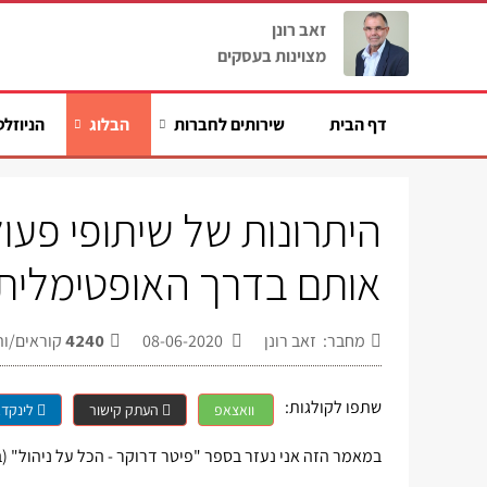
זאב רונן
מצוינות בעסקים
דף הבית
שירותים לחברות
הבלוג
הניוזלט
היתרונות של שיתופי פעו
אותם בדרך האופטימלית
מחבר: זאב רונן
08-06-2020
4240
קוראים/ות
שתפו לקולגות:
וואצאפ
העתק קישור
לינקדא
במאמר הזה אני נעזר בספר "פיטר דרוקר - הכל על ניהול" (