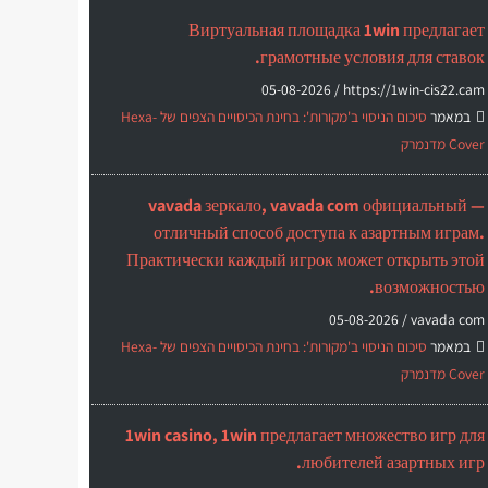
Виртуальная площадка 1win предлагает
грамотные условия для ставок.
05-08-2026
https://1win-cis22.cam /
במאמר
סיכום הניסוי ב'מקורות': בחינת הכיסויים הצפים של Hexa-
Cover מדנמרק
vavada зеркало, vavada com официальный —
отличный способ доступа к азартным играм.
Практически каждый игрок может открыть этой
возможностью.
05-08-2026
vavada com /
במאמר
סיכום הניסוי ב'מקורות': בחינת הכיסויים הצפים של Hexa-
Cover מדנמרק
1win casino, 1win предлагает множество игр для
любителей азартных игр.