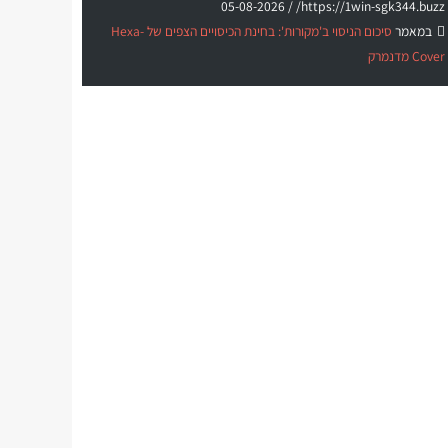
05-08-2026
https://1win-sgk344.buzz/ /
במאמר
סיכום הניסוי ב'מקורות': בחינת הכיסויים הצפים של Hexa-
Cover מדנמרק