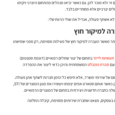
זר ולא מוכר להן. גם כאשר יביאו מנהלים מהתחום היצרני ויקימו
לים יצרניים אלא מסחריים בלבד.
א אשתף פעולה, אגדיל את שולי הרווח שלי.
רה למיקור חוץ
ר מאשר העברה למיקור חוץ של פעילות מסוימת, רק מפני שמישהו
בתחום של יצור שתלים רפואיים (דוגמת סטנטים)
 עם
חברת המבלט
המשפחתית והיכן כדאי ליצור את ההפרדה
חום של שירותי משרד, אלא חיפש כל הזמן חברות לשתף אתן פעולה.
בעיקר סטארט אפים בראשית דרכם. טובי הסתכל לטווח רחוק כאשר אותם סטארט אפים יצמחו ויעשירו את מגון המוצרים של STI,
 שלה כחברה חדשנית ויצירתית בתחום של המוצרים הרפואיים.
ות בעסקים, מצאנו שחברת שירותים מסוימת, קיבלה החלטה