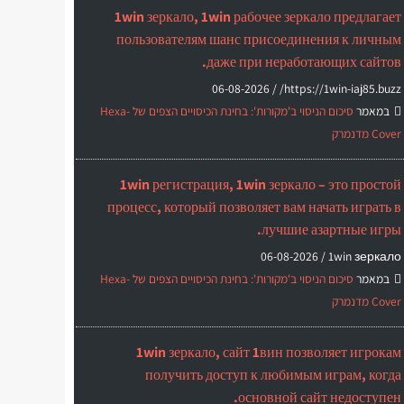
1win зеркало, 1win рабочее зеркало предлагает
пользователям шанс присоединения к личным
даже при неработающих сайтов.
06-08-2026
https://1win-iaj85.buzz/ /
במאמר
סיכום הניסוי ב'מקורות': בחינת הכיסויים הצפים של Hexa-
Cover מדנמרק
1win регистрация, 1win зеркало – это простой
процесс, который позволяет вам начать играть в
лучшие азартные игры.
06-08-2026
1win зеркало /
במאמר
סיכום הניסוי ב'מקורות': בחינת הכיסויים הצפים של Hexa-
Cover מדנמרק
1win зеркало, сайт 1вин позволяет игрокам
получить доступ к любимым играм, когда
основной сайт недоступен.