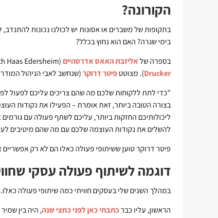
הקורונה?
בתקופות של משברים או אסונות יש לכולנו נכונות להתנדב,
בימי שגרה? האם הוא נחוץ בכלל?
בספרה של
אליזבת האאס אדרסהיים
(Elizabeth Haas Edersheim) "
Drucker
). מצוטט
פיטר דרוקר
(שנחשב לאבי הניהול המודרני
"כדי לתת ללקוחות שלכם מה שהם צריכים עליכם לפעול לפי
בצורה הטובה ביותר, זאת אומרת – הפעילו את נקודות העוצ
ליכולותיכם החזקות ביותר, עליכם לשתף פעולה עם גורמים 
להשלים את נקודות העוצמה שלכם עם מה שהם מיטיבים לעשות" 
פיטר דרוקר טוען ששיתופי פעולה כאלו הם לא רק אפשריים א
דוגמה לשיתוף פעולה עסקי שחווי
במהלך השנים שלי בעסקים חוויתי כמה שיתופי פעולה כאלו.
הראשון, עליו כבר
כתבתי כאן לפני כחצי שנה
, היה בין שמיר