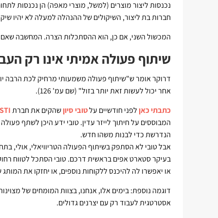
נכנסות ליצור מוצרים (למשל, מוצרי מאפה) הן נכנסות לתחום 
חברות בת ליצור, השיקולים של ההנהלה למעלה לא יהיו שיקו
המכשול השני, אם כן, הוא ההסתכלות הצרה. המחשבה שאם ל
שיתוף פעולה אמיתי אינו רק העב
דרוקר אומר ש"שיתוף פעולה משמעותי מרחיק לכת הרבה יות
אחר יכול לעשות זאת יותר בזול" (שם עמ' 126).
כתבתי כאן
לפני חודשיים על
טובי סיון
שהקים את חברת
STI תעשיות לייזר
המבוססים על חיתוך לייזר עדין. טובי ידע היכן לשתף פעולה
הנדרשת כדי לבנות משהו חדש.
אבל טובי לא הסתפק בשיתוף הפעולה הטריוויאלי, אולי, בת
או יאפשרו לה להיכנס ללקוחות נוספים, או יחזקו את המותג
דוגמה נוספת: בימים אלו, אנחנו, בצוות המומחים של מצוינ
אסטרטגית לעבוד רק עם יצרנים גדולים.