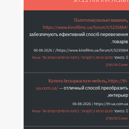
Палетопакувальні машини,
https://www.kinofilms.ua/forum/t/5235864/
забезпечують ефективний спосіб перевезення
товарів.
06-08-2026
https://www.kinofilms.ua/forum/t/5235864/ /
במאמר
סיכום הניסוי ב'מקורות': בחינת הכיסויים הצפים של Hexa-
Cover מדנמרק
Купить бескаркасную мебель,
https://th-
ua.com.ua/
— отличный способ преобразить
интерьер.
06-08-2026
https://th-ua.com.ua /
במאמר
סיכום הניסוי ב'מקורות': בחינת הכיסויים הצפים של Hexa-
Cover מדנמרק