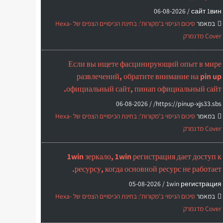
06-08-2026
сайт 1вин /
במאמר
סיכום הניסוי ב'מקורות': בחינת הכיסויים הצפים של Hexa-
Cover מדנמרק
Если вы ищете фасцинирующий опыт в мире
развлечений, обратите внимание на pin up
официальный сайт, пинап официальный сайт.
06-08-2026
https://pinup-xjs33.sbs/ /
במאמר
סיכום הניסוי ב'מקורות': בחינת הכיסויים הצפים של Hexa-
Cover מדנמרק
1win зеркало, 1win регистрация дает доступ к
ресурсу, когда основной ресурс не работает.
05-08-2026
1win регистрация /
במאמר
סיכום הניסוי ב'מקורות': בחינת הכיסויים הצפים של Hexa-
Cover מדנמרק