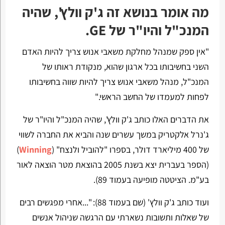
מה אומר בנושא זה ג'ק וולץ', שהיה
המנכ"ל והיו"ר של GE.
"אין ספק שמנהל מחלקת משאבי אנוש צריך להיות האדם
השני בחשיבותו בכל ארגון שהוא, מנקודת ראותו של
המנכ"ל, מנהל משאבי אנוש צריך להיות שווה בחשיבותו
לפחות למעמדו של החשב הראשי."
את הדברים האלו כותב ג'ק וולץ', שהיה המנכ"ל והיו"ר של
ג'נרל אלקטריק במשך עשרים שנה והביא את החברה לשווי
של 400 מיליארד דולר, בספרו "להוביל ולנצח" (
Winning
)
(הספר בעברית יצא בשנת 2005 בהוצאת מטר הוצאה לאור
בע"מ. הציטטה מופיעה בעמוד 89).
ועוד כותב ג'ק וולץ' (שם בעמוד 88): "...אחרי מפגשים רבים
של שאלות ותשובות נשארתי עם הרגשה שניהול אנשים