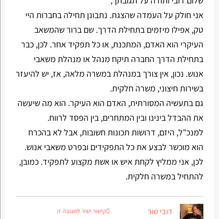
שלום דובי ותודה על תגובתך,
אני חולק על העמדה שהצגת. נתבונן תחילה בחברות היי
טק, אפילו מיזמים בתחילת הדרך. שם ברור שהמשאב
העיקרי הוא האדם, המתכנת, או כל תפקיד אחר. לכן, כבר
בתחילת הדרך החברה תיקח מנהל או מנהלת משאבי
אנוש. נכון, אין צורך במנהלת במשרה מלאה, אז, יש להיעזר
בשירות חיצוני, משרה חלקית.
גם בתעשיה המסורתית, האדם הוא העיקר. הוא מה שיעשה
את ההבדל בינינו ובין המתחרים, בין הפסד לרווח.
למנכ"ל, היזם, דרושות תכונות חשובות, אבל לא בהכרח
הוא מוכשר לבצע את כל התפקידים ובפרט משאבי אנוש.
לכן, אני ממליץ לקחת איש או אשת מקצוע לתפקיד. כמובן,
להתחיל במשרה חלקית.
דובי שור
קישור ישיר לתגובה זו