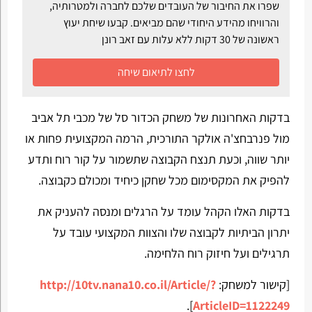
שפרו את החיבור של העובדים שלכם לחברה ולמטרותיה,
והרוויחו מהידע היחודי שהם מביאים. קבעו שיחת יעוץ
ראשונה של 30 דקות ללא עלות עם זאב רונן
לחצו לתיאום שיחה
בדקות האחרונות של משחק הכדור סל של מכבי תל אביב
מול פנרבחצ'ה אולקר התורכית, הרמה המקצועית פחות או
יותר שווה, וכעת תנצח הקבוצה שתשמור על קור רוח ותדע
להפיק את המקסימום מכל שחקן כיחיד ומכולם כקבוצה.
בדקות האלו הקהל עומד על הרגלים ומנסה להעניק את
יתרון הביתיות לקבוצה שלו והצוות המקצועי עובד על
תרגילים ועל חיזוק רוח הלחימה.
[קישור למשחק:
http://10tv.nana10.co.il/Article/?
].
ArticleID=1122249