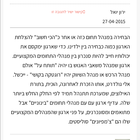
ירון יואל
קישור ישיר לתגובה זו
27-04-2015
הבחירה במנהל תחום כזה או אחר כ"הכי חשוב" להצלחת
הארגון כמוה כבחירה בין ילדינו. כדי שארגון ימקסם את
יכולותיו חייב להיות סנכרון בין מנהלי התחומים המקצועיים.
ארגון שמנהל משאבי האנוש בו יהיה "תותח על" אולם
מנהל הרכש או מנהל השיווק יהיו "רוגטקה בקושי" - ייכשל.
אלי גולדרט, אותו הזכרת לאחרונה, הוכיח, בתורת
האילוצים, שמערכת תתנהל תמיד לפי החלק החלש ביותר
שלה. עדיף ארגון עם עם מנהלי תחומים "בינוניים" אבל
מתואמים ומסונכרנים, על פני ארגון שהמנהלים המקצועיים
שלו הם "צ'מפיונים" סוליסטים.