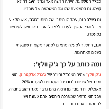
וככלל המשמעת הייתה חלשה מאד ונהלי העבודה לא
קוימו. גם המשמעת שלו וגם המשמעת של עובדיו.
גם בשלב הזה, עמד לו היתרון של היותו "כוכב", איש מקצוע
מוביל והוא המשיך לעבוד ללא כל הערות או חשש לשינויים
במעמדו.
אגב, התיאור למעלה מתאים למספר מקומות שפגשתי
בשנים האחרונות.
ומה כותב על כך ג'ק וולץ':
ג'ק וולץ'
שהיה המנכ"ל והיו"ר של
ג'נרל אלקטריק,
הוא
חסיד של טיפוח ה"כוכבים" (שמהווים לטענתו 20%
מאוכלוסיית העובדים) ורואה בהם נדבך מאד חשוב בחברה.
אבל הוא מזהיר שמערכת היחסים אתם טעונה ויש
להתמודד אתם בזהירות.