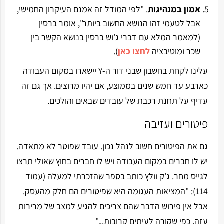
אמון במנהיגות
. "לפי המודל זה אמנם העיקרון החמישי,
אבל לטעמי זהו הנושא החשוב ביותר", אומר ברסין
(למאמר המלא עם דברי ג'וש ברסין בנושא הקשר בין
שכר ומוטיבציה
לחצו כאן
).
עלינו לקחת בחשבון שבני דור ה-Y יישארו במקום העבודה
כארבע עד חמש שנים בממוצע, אם יהיו מרוצים. אך גם זה
עדיף על תחנת רכבת של עובדים שבאים והולכים.
פיטורים ועזיבה
גם את הפיטורים חשוב לנהל נכון. עובד שפוטר לא מתאדה.
יש לו חברים במקום העבודה ויש לו חברים בחוץ שאולי תרצו
לגייס מחר. ג'ק וולץ כותב בספר שהזכרתי למעלה (עמוד
114): "המציאות העגומה היא שפיטורים הם חלק מהעסק.
אבל אין פירוש הדבר שהם צריכים להגיע למצב של מרירות
עזה, כפי שקורה לעיתים קרובות..."