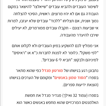
לשימור העובדים ולהביא עובדים "שייאלצו" להישאר במקום
העבודה גם אם לא יהיו מרוצים. ראשית, הסיכוי להצלחה
נמוך ושנית, אם תצליחו "ללכוד" עובדים שלא יעזבו, למרות
אי שביעות רצונם – תקבלו עובדים ממורמרים, לא יעילים
שירבו להיעדר מהעבודה.
אני ממליץ לכם להשקיע במיון העובדים ולא לקלוט אותם
"לפי משקל". כלומר לא לפנות לחברות כ"א או "ראיסים"
למיניהם ולבקש: "תביא לי 6 עובדים".
נתבונן רגע בגישתו של
מורטון מנדל
כפי שהוא מתאר
בספרו "
הסוד טמון באנשים
" ומקומם של הערכים בגישתו
(הוצאת ידיעות ספרים).
בספרו (עמוד 32 ואילך) מגדיר מנדל את חמשת
האלמנטים המרכזיים שהוא מחפש באנשים כאשר הוא