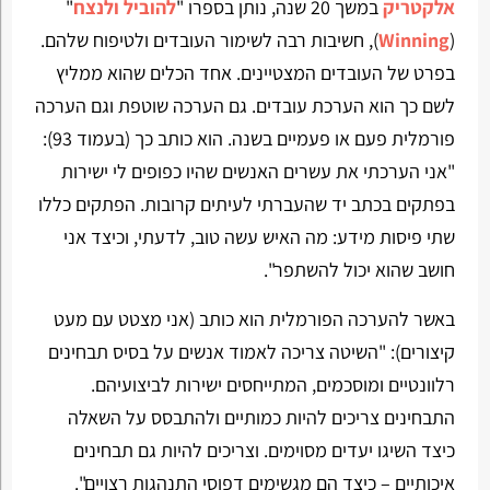
אלקטריק
במשך 20 שנה, נותן בספרו "
להוביל ולנצח
"
(
Winning
), חשיבות רבה לשימור העובדים ולטיפוח שלהם.
בפרט של העובדים המצטיינים. אחד הכלים שהוא ממליץ
לשם כך הוא הערכת עובדים. גם הערכה שוטפת וגם הערכה
פורמלית פעם או פעמיים בשנה. הוא כותב כך (בעמוד 93):
"אני הערכתי את עשרים האנשים שהיו כפופים לי ישירות
בפתקים בכתב יד שהעברתי לעיתים קרובות. הפתקים כללו
שתי פיסות מידע: מה האיש עשה טוב, לדעתי, וכיצד אני
חושב שהוא יכול להשתפר".
באשר להערכה הפורמלית הוא כותב (אני מצטט עם מעט
קיצורים): "השיטה צריכה לאמוד אנשים על בסיס תבחינים
רלוונטיים ומוסכמים, המתייחסים ישירות לביצועיהם.
התבחינים צריכים להיות כמותיים ולהתבסס על השאלה
כיצד השיגו יעדים מסוימים. וצריכים להיות גם תבחינים
איכותיים – כיצד הם מגשימים דפוסי התנהגות רצויים".