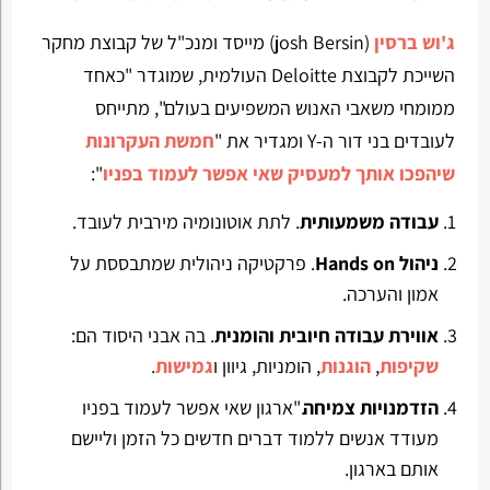
ג'וש ברסין
(josh Bersin) מייסד ומנכ"ל של קבוצת מחקר
השייכת לקבוצת Deloitte העולמית, שמוגדר "כאחד
ממומחי משאבי האנוש המשפיעים בעולם", מתייחס
לעובדים בני דור ה-Y ומגדיר את "
חמשת העקרונות
שיהפכו אותך למעסיק שאי אפשר לעמוד בפניו
":
עבודה משמעותית
. לתת אוטונומיה מירבית לעובד.
ניהול Hands on
. פרקטיקה ניהולית שמתבססת על
אמון והערכה.
אווירת עבודה חיובית והומנית
. בה אבני היסוד הם:
שקיפות
,
הוגנות
, הומניות, גיוון ו
גמישות
.
הזדמנויות צמיחה
."ארגון שאי אפשר לעמוד בפניו
מעודד אנשים ללמוד דברים חדשים כל הזמן וליישם
אותם בארגון.