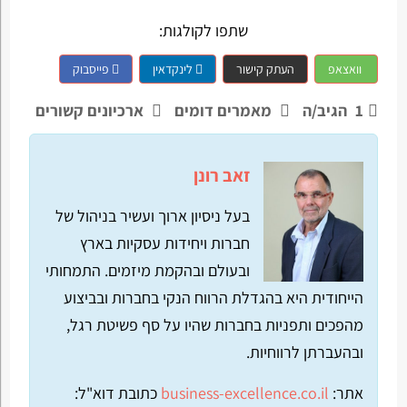
שתפו לקולגות:
וואצאפ
העתק קישור
לינקדאין
פייסבוק
1
הגיב/ה
מאמרים דומים
ארכיונים קשורים
זאב רונן
בעל ניסיון ארוך ועשיר בניהול של
חברות ויחידות עסקיות בארץ
ובעולם ובהקמת מיזמים. התמחותי
הייחודית היא בהגדלת הרווח הנקי בחברות ובביצוע
מהפכים ותפניות בחברות שהיו על סף פשיטת רגל,
ובהעברתן לרווחיות.
אתר:
business-excellence.co.il
כתובת דוא"ל: