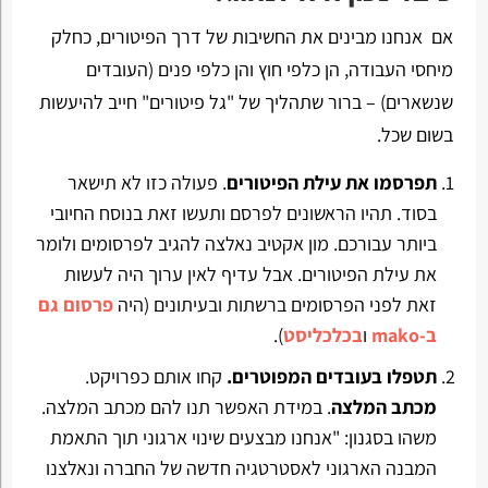
אם אנחנו מבינים את החשיבות של דרך הפיטורים, כחלק
מיחסי העבודה, הן כלפי חוץ והן כלפי פנים (העובדים
שנשארים) – ברור שתהליך של "גל פיטורים" חייב להיעשות
בשום שכל.
תפרסמו את עילת הפיטורים
. פעולה כזו לא תישאר
בסוד. תהיו הראשונים לפרסם ותעשו זאת בנוסח החיובי
ביותר עבורכם. מון אקטיב נאלצה להגיב לפרסומים ולומר
את עילת הפיטורים. אבל עדיף לאין ערוך היה לעשות
זאת לפני הפרסומים ברשתות ובעיתונים (היה
פרסום גם
ב-mako
ו
בכלכליסט
).
תטפלו בעובדים המפוטרים.
קחו אותם כפרויקט.
מכתב המלצה
. במידת האפשר תנו להם מכתב המלצה.
משהו בסגנון: "אנחנו מבצעים שינוי ארגוני תוך התאמת
המבנה הארגוני לאסטרטגיה חדשה של החברה ונאלצנו