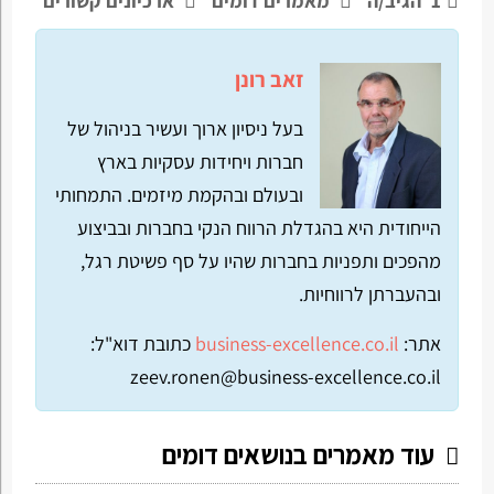
1
הגיב/ה
מאמרים דומים
ארכיונים קשורים
זאב רונן
בעל ניסיון ארוך ועשיר בניהול של
חברות ויחידות עסקיות בארץ
ובעולם ובהקמת מיזמים. התמחותי
הייחודית היא בהגדלת הרווח הנקי בחברות ובביצוע
מהפכים ותפניות בחברות שהיו על סף פשיטת רגל,
ובהעברתן לרווחיות.
אתר:
business-excellence.co.il
כתובת דוא"ל:
zeev.ronen@business-excellence.co.il
עוד מאמרים בנושאים דומים