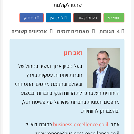
שתפו לקולגות:
וואצאפ
העתק קישור
לינקדאין
פייסבוק
4
תגובות
מאמרים דומים
ארכיונים קשורים
זאב רונן
בעל ניסיון ארוך ועשיר בניהול של
חברות ויחידות עסקיות בארץ
ובעולם ובהקמת מיזמים. התמחותי
הייחודית היא בהגדלת הרווח הנקי בחברות ובביצוע
מהפכים ותפניות בחברות שהיו על סף פשיטת רגל,
ובהעברתן לרווחיות.
אתר:
business-excellence.co.il
כתובת דוא"ל:
zeev.ronen@business-excellence.co.il