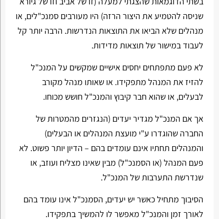
בשתי הדוגמאות שהצגתי למעלה (זו של אביב וזו של גיורא
שניסה להטמיע את היצור הרזה) היו מעורבים סמנכ"לים, או
מנהלים שלא הביאו את התוצאות הנדרשות. הרבה יותר קל
לעבוד במישור של תוצאות מדידות.
לא פעם מתפתחים יחסים אישיים שמקשים על המנכ"ל
להזיז את המנהל מתפקידו. או שאותו מנהל מקורב
לבעלים, או שהוא חבר קיבוץ והמנכ"ל חושש מכוחו.
אך אם המנכ"ל מגדיר יעדים (הנגזרים מהמטרות של
החברה שהוגדרו ע"י מועצת המנהלים או הבעלים)
והמנהלים תחתיו אינם עומדים בהם – הדיון יותר פשוט. לא
פעם המנהל (או הסמנכ"ל) מבין שאינו מצליח ועוזב, או
שנדרשת התערבות של המנכ"ל.
הסיבוך מתחיל כאשר יש יעדים, הסמנכ"ל אינו עומד בהם
לאורך זמן והמנכ"ל מאפשר לו להמשיך בתפקידו.