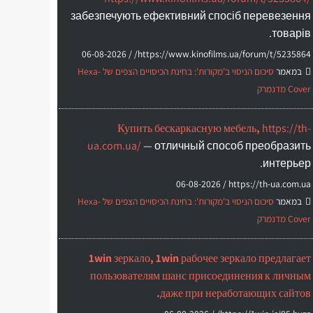
забезпечують ефективний спосіб перевезення
товарів.
06-08-2026
https://www.kinofilms.ua/forum/t/5235864/ /
במאמר
סיכום הניסוי ב'מקורות': בחינת הכיסויים הצפים של Hexa-
Cover מדנמרק
Купить бескаркасную мебель,
https://th-
ua.com.ua/
— отличный способ преобразить
интерьер.
06-08-2026
https://th-ua.com.ua /
במאמר
סיכום הניסוי ב'מקורות': בחינת הכיסויים הצפים של Hexa-
Cover מדנמרק
1win зеркало, 1win рабочее зеркало предлагает
пользователям шанс присоединения к личным
даже при неработающих сайтов.