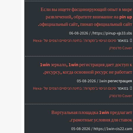
Если вы ищете фасцинирующий опыт в мире
развлечений, обратите внимание на pin up
официальный сайт, пинап официальный сайт.
06-08-2026
https://pinup-xjs33.sbs/ /
במאמר
סיכום הניסוי ב'מקורות': בחינת הכיסויים הצפים של Hexa-
Cover מדנמרק
1win зеркало, 1win регистрация дает доступ к
ресурсу, когда основной ресурс не работает.
05-08-2026
1win регистрация /
במאמר
סיכום הניסוי ב'מקורות': בחינת הכיסויים הצפים של Hexa-
Cover מדנמרק
Виртуальная площадка 1win предлагает
грамотные условия для ставок.
05-08-2026
https://1win-cis22.cam /