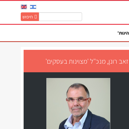
חיפוש
חיפוש
באתר:
היגות'
זאב רונן, מנכ"ל 'מצוינות בעסקים'