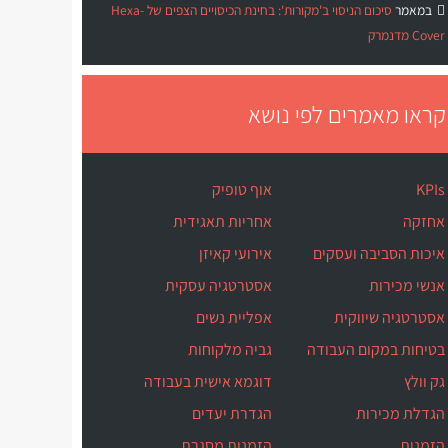
במאמר
סיכום הניסוי ב'מקורות': בחינת הכיסויים הצפים של Hexa-
Cover מדנמרק
קראו מאמרים לפי נושא
KPIs
אוף טופיק
אחזקה
אחריות תאגידית
איכות הסביבה ועסקים
אירועי קאיזן
אנשי מכירות
אסטרטגיה עסקית
אסטרטגיה שיווקית
אפליית נשים
בטיחות במקום העבודה
גביה מלקוחות
גק וולץ
דוגמא אישית בעבודה
הגדלת מכירות
הגדרת יעדים
הזמנות
הזמנות מסגרת