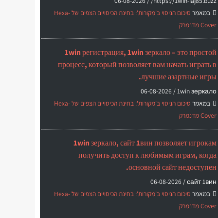
06-08-2026
https://1win-iaj85.buzz/ /
במאמר
סיכום הניסוי ב'מקורות': בחינת הכיסויים הצפים של Hexa-
Cover מדנמרק
1win регистрация, 1win зеркало – это простой
процесс, который позволяет вам начать играть в
лучшие азартные игры.
06-08-2026
1win зеркало /
במאמר
סיכום הניסוי ב'מקורות': בחינת הכיסויים הצפים של Hexa-
Cover מדנמרק
1win зеркало, сайт 1вин позволяет игрокам
получить доступ к любимым играм, когда
основной сайт недоступен.
06-08-2026
сайт 1вин /
במאמר
סיכום הניסוי ב'מקורות': בחינת הכיסויים הצפים של Hexa-
Cover מדנמרק