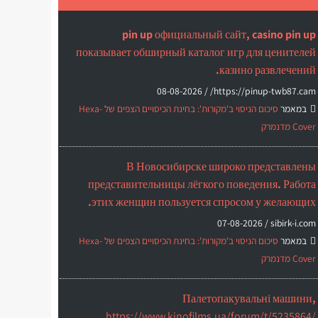
pin up официальный сайт, casino pin up
показывает обширный каталог игр для ценителей
казино развлечений.
08-08-2026
https://pinup-twb87.cam/ /
במאמר
סיכום הניסוי ב'מקורות': בחינת הכיסויים הצפים של Hexa-
Cover מדנמרק
В Новосибирске широко представлены
представительницы лёгкого поведения. Работа
этих женщин пользуется спросом у желающих.
07-08-2026
sibirk-i.com /
במאמר
סיכום הניסוי ב'מקורות': בחינת הכיסויים הצפים של Hexa-
Cover מדנמרק
Палетопакувальні машини,
https://www.kinofilms.ua/forum/t/5235864/