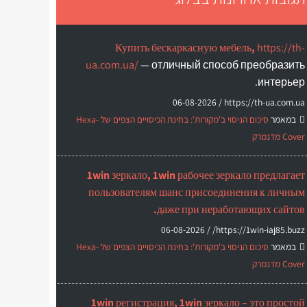
Купить бескаркасную мебель,
https://th-
ua.com.ua/
— отличный способ преобразить
интерьер.
06-08-2026
https://th-ua.com.ua /
במאמר
סיכום הניסוי ב'מקורות': בחינת הכיסויים הצפים של Hexa-
Cover מדנמרק
1win зеркало, 1win рабочее зеркало предлагает
пользователям шанс присоединения к личным
даже при неработающих сайтов.
06-08-2026
https://1win-iaj85.buzz/ /
במאמר
סיכום הניסוי ב'מקורות': בחינת הכיסויים הצפים של Hexa-
Cover מדנמרק
1win регистрация, 1win зеркало – это простой