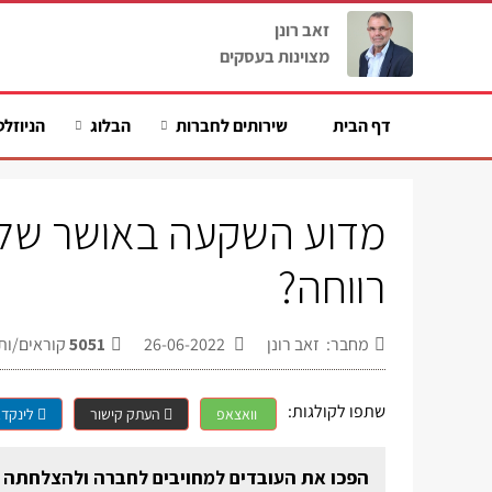
זאב רונן
מצוינות בעסקים
דף הבית
שירותים לחברות
הבלוג
הניוזלט
מדוע השקעה באושר של ה
רווחה?
מחבר: זאב רונן
26-06-2022
5051
קוראים/ות
שתפו לקולגות:
וואצאפ
העתק קישור
לינקדא
הפכו את העובדים למחויבים לחברה ולהצלחתה