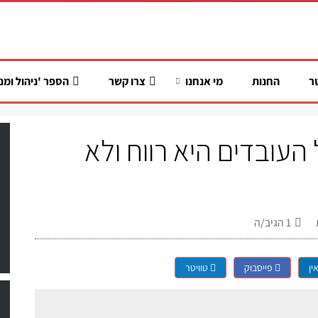
ר
החנות
מי אנחנו
צרו קשר
הספר 'ניהול ומנ
עובדים היא רווח ולא
1
הגיב/ה
ין
פייסבוק
טוויטר