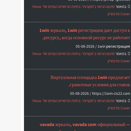
במאמר
סיכום הניסוי ב'מקורות': בחינת הכיסויים הצפים של Hexa-
Cover מדנמרק
1win зеркало, 1win регистрация дает доступ к
ресурсу, когда основной ресурс не работает.
05-08-2026
1win регистрация /
במאמר
סיכום הניסוי ב'מקורות': בחינת הכיסויים הצפים של Hexa-
Cover מדנמרק
Виртуальная площадка 1win предлагает
грамотные условия для ставок.
05-08-2026
https://1win-cis22.cam /
במאמר
סיכום הניסוי ב'מקורות': בחינת הכיסויים הצפים של Hexa-
Cover מדנמרק
vavada зеркало, vavada com официальный —