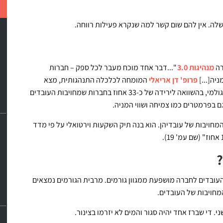
לה. אין להם שום קשר למה שנקרא פעילות רווחה.
מנהיגות 3.0
"...דבר אחד מוכח מעבר לכל ספק – חברות
יה[...]
פרופ' דן אריאלי
המומחה לכלכלה התנהגותית, מצא
שמחויבות עובדים גבוהה קשורה בעלייה של 20 אחוז ברווח הגולמי, בהשוואה לירידה של כ-33 אחוז בחברות שמחויבות העובדים
ם בפרמטרים כמו צמיחה ושווי המניה.
מחויבות של עובדיהן. הוא בנה תיק השקעות וירטואלי על פי מדד
?
העובדים לחברה מושפעת ממגוון גורמים. מרבית הגורמים נמצאים
מחויבות של העובדים.
 די שברז אחד יהיה סגור והמים לא יזרמו בצינור.