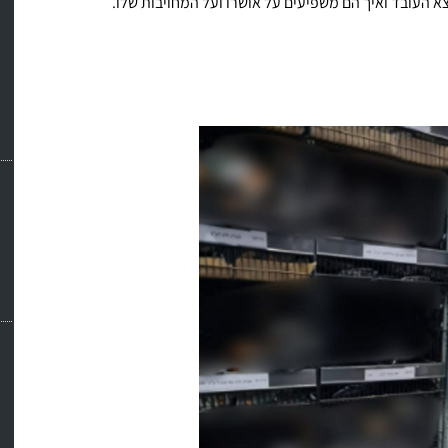
א העובד ואיך הם משפיעים על אושרו ועל המחויבות שלו.