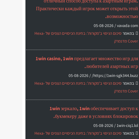
отличный способ доступа к азартным играм.
Практически каждый игрок может открыть этой
возможностью.
05-08-2026
vavada com /
במאמר
סיכום הניסוי ב'מקורות': בחינת הכיסויים הצפים של Hexa-
Cover מדנמרק
1win casino, 1win предлагает множество игр для
любителей азартных игр.
05-08-2026
https://1win-sgk344.buzz/ /
במאמר
סיכום הניסוי ב'מקורות': בחינת הכיסויים הצפים של Hexa-
Cover מדנמרק
1win зеркало, 1win обеспечивает доступ к
букмекеру даже в условиях блокировок.
05-08-2026
1win-ciq1.lol /
במאמר
סיכום הניסוי ב'מקורות': בחינת הכיסויים הצפים של Hexa-