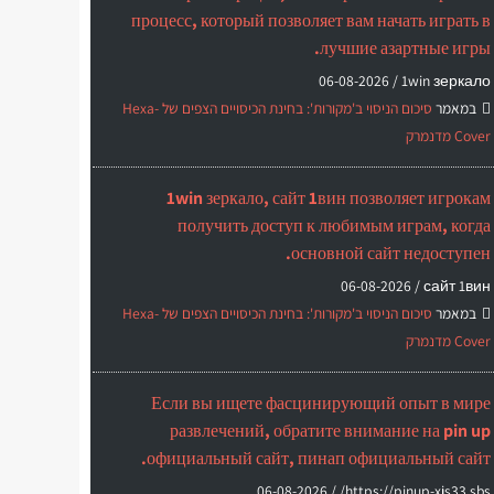
процесс, который позволяет вам начать играть в
лучшие азартные игры.
06-08-2026
1win зеркало /
במאמר
סיכום הניסוי ב'מקורות': בחינת הכיסויים הצפים של Hexa-
Cover מדנמרק
1win зеркало, сайт 1вин позволяет игрокам
получить доступ к любимым играм, когда
основной сайт недоступен.
06-08-2026
сайт 1вин /
במאמר
סיכום הניסוי ב'מקורות': בחינת הכיסויים הצפים של Hexa-
Cover מדנמרק
Если вы ищете фасцинирующий опыт в мире
развлечений, обратите внимание на pin up
официальный сайт, пинап официальный сайт.
06-08-2026
https://pinup-xjs33.sbs/ /