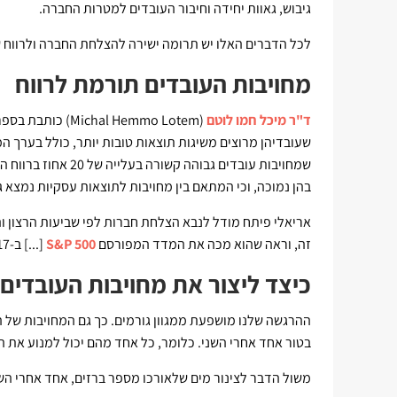
גיבוש, גאוות יחידה וחיבור העובדים למטרות החברה.
לכל הדברים האלו יש תרומה ישירה להצלחת החברה ולרווח ש
מחויבות העובדים תורמת לרווח
ד"ר מיכל חמו לוטם
(Michal Hemmo Lotem) כותבת בספרה
שעובדיהן מרוצים משיגות תוצאות טובות יותר, כולל בערך המנ
בהן נמוכה, וכי המתאם בין מחויבות לתוצאות עסקיות נמצא ג
אריאלי פיתח מודל לנבא הצלחת חברות לפי שביעות הרצון וה
זה, וראה שהוא מכה את המדד המפורסם
S&P 500
[...] ב-17 אחוז" (שם עמ' 19).
כיצד ליצור את מחויבות העובדים
ההרגשה שלנו מושפעת ממגוון גורמים. כך גם המחויבות של 
בטור אחד אחרי השני. כלומר, כל אחד מהם יכול למנוע את ה
משול הדבר לצינור מים שלאורכו מספר ברזים, אחד אחרי השני.