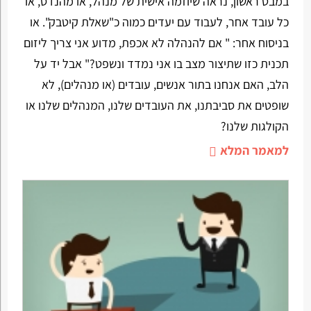
במבט ראשון, נראה שיוזמה אישית של מנהל, או מהנדס, או
כל עובד אחר, לעבוד עם יעדים כמוה כ"שאלת קיטבק". או
בניסוח אחר: " אם להנהלה לא אכפת, מדוע אני צריך ליזום
תכנית כזו שתיצור מצב בו אני נמדד ונשפט?" אבל יד על
הלב, האם אנחנו בתור אנשים, עובדים (או מנהלים), לא
שופטים את סביבתנו, את העובדים שלנו, המנהלים שלנו או
הקולגות שלנו?
למאמר המלא