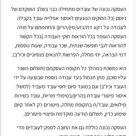
העסקה נכונה של עובדים מתחילה כבר בשלב המוקדם של
גיוסם (כל החוקים הנוגעים לאיסור אפליית עובד בקבלה
לעבודה על רקע דת/גזע/מין/הריון) והחתמתם על חוזה
העסקה העומד בכל הוראות חוקי העבודה (בכל הקשור
להוראות לגבי חופשה שנתית, שכר עבודה, שעות נוספות,
דמי הבראה, ימי מחלה, הפרשות לתנאים פנסיוניים וכיו"ב).
היא נמשכת במהלך כל תקופת העסקתם (תשלום השכר
עליו סוכם, מתן תגמול בעד עבודה נוספת שבוצעה על ידי
העובד וכיו"ב) וגם במועד סיום יחסי עובד-מעביד (למשל:
איסור פיטורי עובדת בהריון/בטיפולי פוריות, עובד בשירות
מילואים, עובד/ת בתקופת מחלה, פיטורים רק לאחר קיום
שימוע כדין, תשלום הודעה מוקדמת ופיצויי פיטורים).
העסקה נכונה כוללת גם את החובה לספק לעובדים מדי