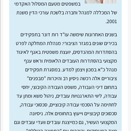
במשפטים מטעם המסלול האקדמי
של המכללה למנהל וחברה בלשכת עורכי הדין משנת
2001.
בשנים האחרונות שימשה עו"ד רות דונר בתפקידים
בכירים שונים במגזר הציבורי: מנהלת המחלקה לפרט
בהסתדרות המהנדסים, יועצת משפטית באגף לאיגוד
מקצועי בהסתדרות העובדים הלאומית וראש ענף
מנהל כ"א במכון ויצמן למדע. במסגרת תפקידים
ציבוריים אלה רכשה ניסיון רב והיכרות "מבפנים"
בתחום דיני העבודה, משפט העבודה הקיבוצי, יחסי
עבודה, ליווי התארגנויות עובדים, ניהול משא ומתן עד
לחתימה על הסכמי עבודה קיבוציים, סכסוכי עבודה,
סכסוכים קיבוציים וייעוץ בתחומים אלה. ניסיונה
המקצועי העשיר, גם כמייצגת עובדים וועדי עובדים וגם
מצד המעסיקים, והיכרות עם "התמונה הכוללת"