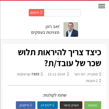
חיפוש
חיפוש
באתר:
זאב רונן
מצוינות בעסקים
כיצד צריך להיראות תלוש
שכר של עובד/ת?
מחברת: רות דונר
23-11-2014
7855
קוראים/ות
2
תגובות
שתפו לקולגות:
וואצאפ
העתק קישור
לינקדאין
פייסבוק