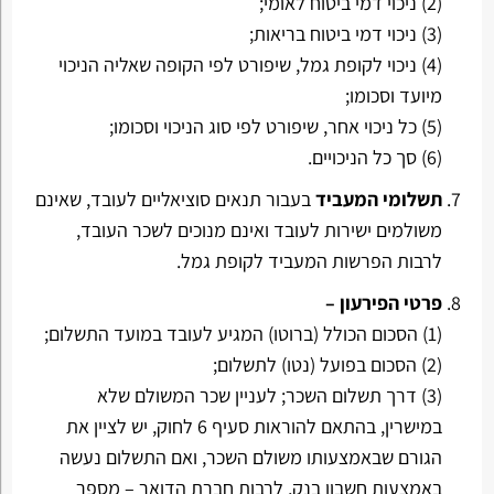
(2) ניכוי דמי ביטוח לאומי;
(3) ניכוי דמי ביטוח בריאות;
(4) ניכוי לקופת גמל, שיפורט לפי הקופה שאליה הניכוי
מיועד וסכומו;
(5) כל ניכוי אחר, שיפורט לפי סוג הניכוי וסכומו;
(6) סך כל הניכויים.
תשלומי המעביד
בעבור תנאים סוציאליים לעובד, שאינם
משולמים ישירות לעובד ואינם מנוכים לשכר העובד,
לרבות הפרשות המעביד לקופת גמל.
פרטי הפירעון –
(1) הסכום הכולל (ברוטו) המגיע לעובד במועד התשלום;
(2) הסכום בפועל (נטו) לתשלום;
(3) דרך תשלום השכר; לעניין שכר המשולם שלא
במישרין, בהתאם להוראות סעיף 6 לחוק, יש לציין את
הגורם שבאמצעותו משולם השכר, ואם התשלום נעשה
באמצעות חשבון בנק, לרבות חברת הדואר – מספר