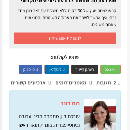
שפרו את מה שחשוב לכם עם ליווי אישי מקצועי
קבעו שיחת יעוץ של 30 דקות ללא תשלום עם זאב רונן ויחד
נבחן איך אפשר לשפר את העבודה השוטפת והתוצאות
שאתם משיגים.
לחצו לתיאום שיחה
שתפו לקולגות:
וואצאפ
העתק קישור
לינקדאין
פייסבוק
2
תגובות
מאמרים דומים
ארכיונים קשורים
רות דונר
עורכת דין, מתמחה בדיני עבודה
וביחסי עבודה. בוגרת תואר ראשון