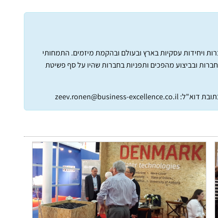
חברות ויחידות עסקיות בארץ ובעולם ובהקמת מיזמים. התמחותי
חברות ובביצוע מהפכים ותפניות בחברות שהיו על סף פשיטת
תובת דוא"ל:
zeev.ronen@business-excellence.co.il