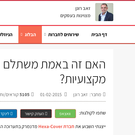
זאב רונן
מצוינות בעסקים
דף הבית
שירותים לחברות
הבלוג
הניוזלט
האם זה באמת משתלם לה
מקצועיות?
מחבר: זאב רונן
01-02-2015
5105
קוראים/ות
שתפו לקולגות:
וואצאפ
העתק קישור
לינקדא
ייצגתי השבוע את
חברת Hexa-Cover
מדנמרק בתערוכה ה