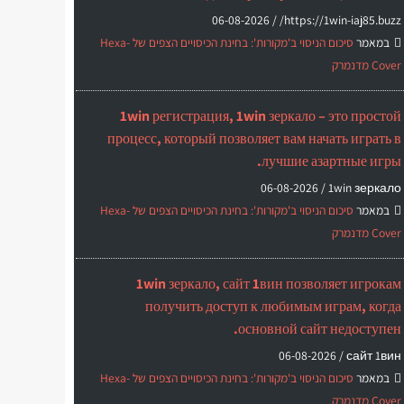
06-08-2026
https://1win-iaj85.buzz/ /
במאמר
סיכום הניסוי ב'מקורות': בחינת הכיסויים הצפים של Hexa-
Cover מדנמרק
1win регистрация, 1win зеркало – это простой
процесс, который позволяет вам начать играть в
лучшие азартные игры.
06-08-2026
1win зеркало /
במאמר
סיכום הניסוי ב'מקורות': בחינת הכיסויים הצפים של Hexa-
Cover מדנמרק
1win зеркало, сайт 1вин позволяет игрокам
получить доступ к любимым играм, когда
основной сайт недоступен.
06-08-2026
сайт 1вин /
במאמר
סיכום הניסוי ב'מקורות': בחינת הכיסויים הצפים של Hexa-
Cover מדנמרק