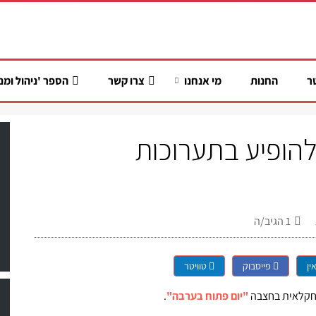
ר
החנות
מי אנחנו
צרו קשר
הספר 'ניהול ומנ
ופיע בתערוכות
1
הגיב/ה
ין
פייסבוק
טוויטר
חקלאית בחצבה
"יום פתוח בערבה"
.