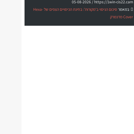
05-08-2026
https://1win-cis22.cam /
במאמר
סיכום הניסוי ב'מקורות': בחינת הכיסויים הצפים של Hexa-
Cover מדנמרק