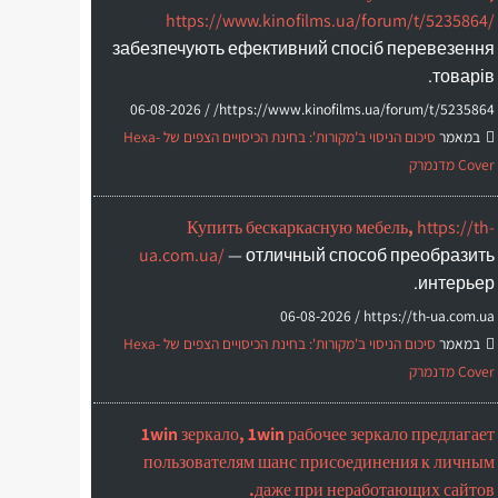
https://www.kinofilms.ua/forum/t/5235864/
забезпечують ефективний спосіб перевезення
товарів.
06-08-2026
https://www.kinofilms.ua/forum/t/5235864/ /
במאמר
סיכום הניסוי ב'מקורות': בחינת הכיסויים הצפים של Hexa-
Cover מדנמרק
Купить бескаркасную мебель,
https://th-
ua.com.ua/
— отличный способ преобразить
интерьер.
06-08-2026
https://th-ua.com.ua /
במאמר
סיכום הניסוי ב'מקורות': בחינת הכיסויים הצפים של Hexa-
Cover מדנמרק
1win зеркало, 1win рабочее зеркало предлагает
пользователям шанс присоединения к личным
даже при неработающих сайтов.