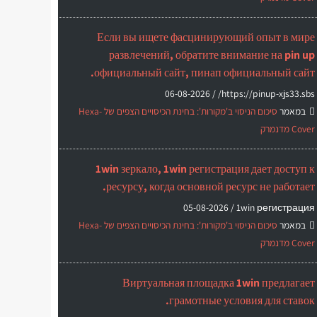
Если вы ищете фасцинирующий опыт в мире
развлечений, обратите внимание на pin up
официальный сайт, пинап официальный сайт.
06-08-2026
https://pinup-xjs33.sbs/ /
במאמר
סיכום הניסוי ב'מקורות': בחינת הכיסויים הצפים של Hexa-
Cover מדנמרק
1win зеркало, 1win регистрация дает доступ к
ресурсу, когда основной ресурс не работает.
05-08-2026
1win регистрация /
במאמר
סיכום הניסוי ב'מקורות': בחינת הכיסויים הצפים של Hexa-
Cover מדנמרק
Виртуальная площадка 1win предлагает
грамотные условия для ставок.