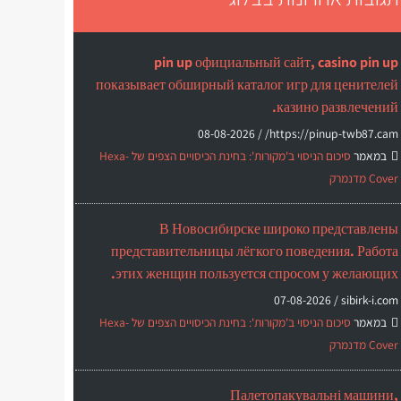
pin up официальный сайт, casino pin up
показывает обширный каталог игр для ценителей
казино развлечений.
08-08-2026
https://pinup-twb87.cam/ /
במאמר
סיכום הניסוי ב'מקורות': בחינת הכיסויים הצפים של Hexa-
Cover מדנמרק
В Новосибирске широко представлены
представительницы лёгкого поведения. Работа
этих женщин пользуется спросом у желающих.
07-08-2026
sibirk-i.com /
במאמר
סיכום הניסוי ב'מקורות': בחינת הכיסויים הצפים של Hexa-
Cover מדנמרק
Палетопакувальні машини,