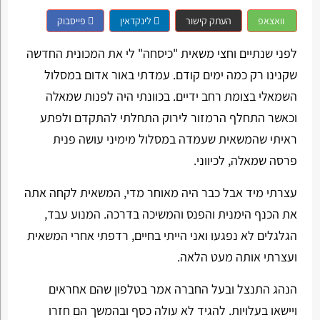
וואצאפ
העתק קישור
לינקדאין
פייסבוק
לפני שנתיים וחצי משאית "כיסחה" לי את המכונית החדשה
שקנינו רק כמה ימים קודם. עמדתי באור אדום במסלול
השמאלי בצומת רחב ידיים. בכוונתי היה לפנות שמאלה
וכאשר התחלף הרמזור לירוק התחלתי להתקדם ולפתע
ראיתי שהמשאית שעמדה במסלול מימיני עושה פנית
פרסה שמאלה, לכיווני.
עצרתי מיד אבל כבר היה מאוחר מדי, המשאית לקחה אתה
את הכנף הימנית והפנס והמשיכה בדרכה. המנוע עבד,
הגלגלים לא נפגעו ואני הייתי בחיים, רדפתי אחרי המשאית
ועצרתי אותה מעט הלאה.
הנהג התנצל ובעל החברה אמר בטלפון שהם אחראים
ויישאו בעלויות. להגיד לא עולה כסף ובהמשך הם חזרו