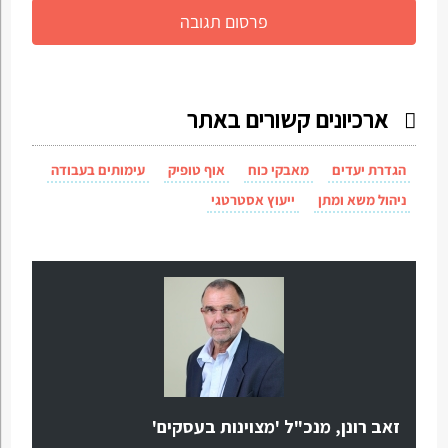
ארכיונים קשורים באתר
הגדרת יעדים
מאבקי כוח
אוף טופיק
עימותים בעבודה
ניהול משא ומתן
ייעוץ אסטרטגי
זאב רונן, מנכ"ל 'מצוינות בעסקים'