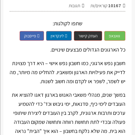
10167
קוראים/ות
תגובות
שתפו לקולגות:
וואצאפ
העתק קישור
לינקדאין
פייסבוק
כל הארגונים הגדולים מבצעים שינויים.
חשבון נפש ארגוני, כמו חשבון נפש אישי – היא דרך מצוינת
לדייק את פעילויות הארגון ומשאביו. להחליט מה מיותר, מה
יש לשמר, לשפר או לקדם ומה חשוב לשנות.
במשך שנים, מנהלי משאבי האנוש בארגון דאגו להוציא את
העובדים לימי כיף, סדנאות, ימי גיבוש וכד' כדי להטמיע
ערכים ותרבות ארגונית, לקרב בין העובדים ליצירת שיתופי
פעולה ובכדי לתת תחושת רווחה ותחושה שמקום העבודה
הוא בית. מה שלא נלקח בחשבון – הוא איך "הבית" נראה