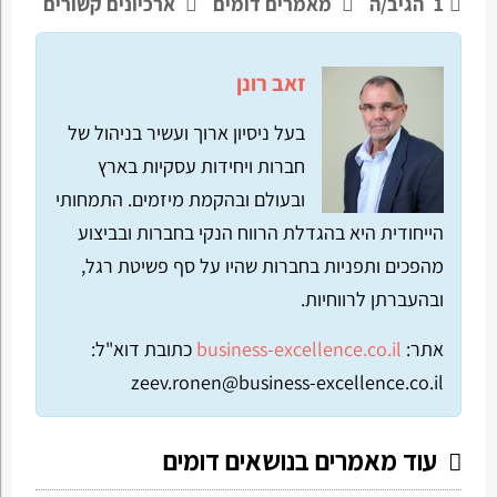
1
הגיב/ה
מאמרים דומים
ארכיונים קשורים
זאב רונן
בעל ניסיון ארוך ועשיר בניהול של
חברות ויחידות עסקיות בארץ
ובעולם ובהקמת מיזמים. התמחותי
הייחודית היא בהגדלת הרווח הנקי בחברות ובביצוע
מהפכים ותפניות בחברות שהיו על סף פשיטת רגל,
ובהעברתן לרווחיות.
אתר:
business-excellence.co.il
כתובת דוא"ל:
zeev.ronen@business-excellence.co.il
עוד מאמרים בנושאים דומים