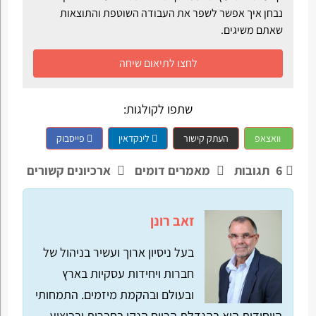
נבחן איך אפשר לשפר את העבודה השוטפת והתוצאות
שאתם משיגים.
לחצו לתיאום שיחה
שתפו לקולגות:
וואצאפ
העתק קישור
לינקדאין
פייסבוק
6
תגובות
מאמרים דומים
ארכיונים קשורים
זאב רונן
בעל ניסיון ארוך ועשיר בניהול של
חברות ויחידות עסקיות בארץ
ובעולם ובהקמת מיזמים. התמחותי
הייחודית היא בהגדלת הרווח הנקי בחברות ובביצוע