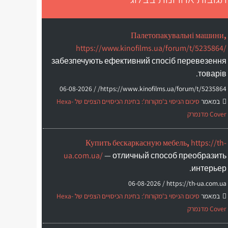
Палетопакувальні машини,
https://www.kinofilms.ua/forum/t/5235864/
забезпечують ефективний спосіб перевезення
товарів.
06-08-2026
https://www.kinofilms.ua/forum/t/5235864/ /
במאמר
סיכום הניסוי ב'מקורות': בחינת הכיסויים הצפים של Hexa-
Cover מדנמרק
Купить бескаркасную мебель,
https://th-
ua.com.ua/
— отличный способ преобразить
интерьер.
06-08-2026
https://th-ua.com.ua /
במאמר
סיכום הניסוי ב'מקורות': בחינת הכיסויים הצפים של Hexa-
Cover מדנמרק