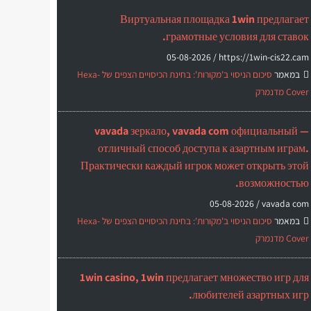
Виртуальная площадка 1win предлагает
грамотные условия для ставок.
05-08-2026
https://1win-cis22.cam /
במאמר
סיכום הניסוי ב'מקורות': בחינת הכיסויים הצפים של Hexa-
Cover מדנמרק
vavada зеркало, vavada com официальный —
отличный способ доступа к азартным играм.
Практически каждый игрок может открыть этой
возможностью.
05-08-2026
vavada com /
במאמר
סיכום הניסוי ב'מקורות': בחינת הכיסויים הצפים של Hexa-
Cover מדנמרק
1win casino, 1win предлагает множество игр для
любителей азартных игр.