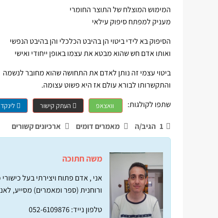
המימוש המוצלח של התוצר החומרי
מעניק למפתח סיפוק עילאי
הסיפוק בא לידי ביטוי הן בהיבט הכלכלי והן בהיבט הנפשי
ואותו אדם חש שהוא מבטא את עצמו באופן ייחודי ואישי
ביטוי עצמי זה נותן לאדם את התחושה שהוא מחובר לנשמה
והתקשרותו לבורא עולם אז היא פשוט עצומה.
שתפו לקולגות:
וואצאפ
העתק קישור
לינקדא
1
הגיב/ה
מאמרים דומים
ארכיונים קשורים
משה חתוכה
אני , אדם פתוח ויצירתי בעל כישורי
ורוחנית (ספר ומאמרים) מסייע, לאנש
טלפון נייד: 052-6109876