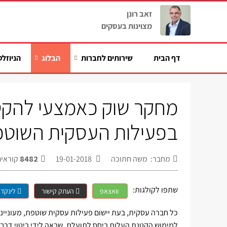
זאב רונן
מצוינות בעסקים
דף הבית
שירותים לחברות
הבלוג
הניוזלט
מחקר שוק כאמצעי להקט
בפעילות העסקית השוטפ
מחבר: משה חתוכה
19-01-2018
8482
קוראים
שתפו לקולגות:
וואצאפ
העתק קישור
לינקדא
כל חברה עסקית, בעת יישום פעילות עסקית שוטפת, מעוניי
למימוש הקטנת העלות ביחס לתועלת, שבאה לידי ביטוי דר