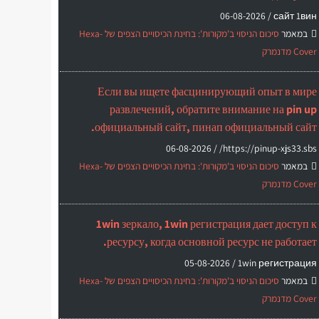
06-08-2026
сайт 1вин /
במאמר
סיכום הניסוי ב'מקורות': בחינת הכיסויים הצפים של Hexa-
Cover מדנמרק
Если вы ищете фасцинирующий опыт в мире
развлечений, обратите внимание на pin up
официальный сайт, пинап официальный сайт.
06-08-2026
https://pinup-xjs33.sbs/ /
במאמר
סיכום הניסוי ב'מקורות': בחינת הכיסויים הצפים של Hexa-
Cover מדנמרק
1win зеркало, 1win регистрация дает доступ к
ресурсу, когда основной ресурс не работает.
05-08-2026
1win регистрация /
במאמר
סיכום הניסוי ב'מקורות': בחינת הכיסויים הצפים של Hexa-
Cover מדנמרק