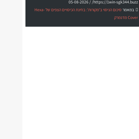
05-08-2026
https://1win-sgk344.buzz/ /
במאמר
סיכום הניסוי ב'מקורות': בחינת הכיסויים הצפים של Hexa-
Cover מדנמרק