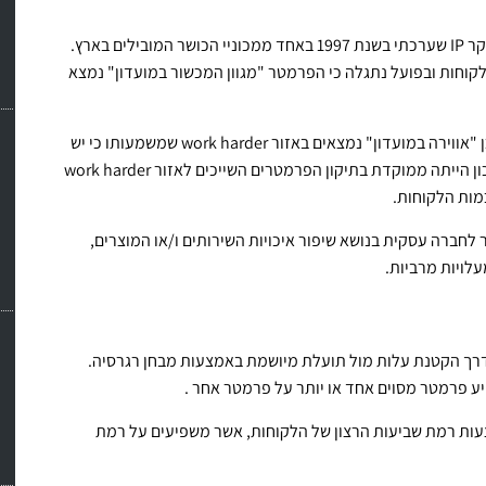
במפה התפיסתית הנ"ל ניתן לראות תוצאות אמיתיות של מחקר IP שערכתי בשנת 1997 באחד ממכוניי הכושר המובילים בארץ.
ללקוחות ובפועל נתגלה כי הפרמטר "מגוון המכשור במועדון" נמצא
הפרמטרים: "מקצועיות המדריכים", "רמת המחירים" וכמו כן "אווירה במועדון" נמצאים באזור work harder שמשמעותו כי יש
צורך בשיפורים משמעותיים. עקב המידע הנוכחי הנהלת המכון הייתה ממוקדת בתיקון הפרמטרים השייכים לאזור work harder
 היחסית והמסרים התפעוליים שניתוח IP מעביר לחברה עסקית בנושא שיפור איכויות השירותים ו/או המוצרים,
עלויות מרביות.
דרך הקטנת עלות מול תועלת מיושמת באמצעות מבחן רגרסיה.
ע פרמטר מסוים אחד או יותר על פרמטר אחר .
ות רמת שביעות הרצון של הלקוחות, אשר משפיעים על רמת