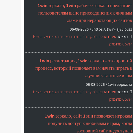
1win зеркало, 1win рабочее зеркало предлагает
пользователям шанс присоединения к личным
даже при неработающих сайтов.
06-08-2026
https://1win-iaj85.buzz/ /
במאמר
סיכום הניסוי ב'מקורות': בחינת הכיסויים הצפים של Hexa-
Cover מדנמרק
1win регистрация, 1win зеркало – это простой
процесс, который позволяет вам начать играть в
лучшие азартные игры.
06-08-2026
1win зеркало /
במאמר
סיכום הניסוי ב'מקורות': בחינת הכיסויים הצפים של Hexa-
Cover מדנמרק
1win зеркало, сайт 1вин позволяет игрокам
получить доступ к любимым играм, когда
основной сайт недоступен.