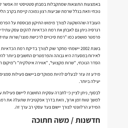
באמצעות התוצאות שמתקבלות במבחן סטטיסטי זה אפשר ל
נוכחי וזאת בגלל שרמת שביעות רצון נמוכה קיימת בקרב הל
העובדה שההשקעה לצורך מימוש התיקון מבוססת על הפרמטרי
רגרסיה ניתן גם לאבחן את רמת הכדאיות להקים עסק עתידי
פרמטר מושפע כמו "רמת סיכויים לרכישת מוצר/שרות עתידי
בשנת 2002 יישמתי מחקר שוק לצורך בדיקת רמת הכד
לאירוח במסעדה היא גבוהה והפרמטרים החשובים ביותר להשמ
הסדר הנוכחי, "שרות מקצועי", "אווירה איטלקית" ו"מיקום 
מידע זה עזר לבעלים להיות ממוקדים ביישום פעילות ספצי
יעילה ביותר.
לבסוף, ניתן לציין כי לחברה עסקית החושבת ליישם פעילות
למשך טווח זמן ארוך, וזאת בדרך אפקטיבית שתעלה את רמת 
המידע הרלוונטי לצורך יישום צעד עסקי רב ערך זה.
חדשנות / משה חתוכה