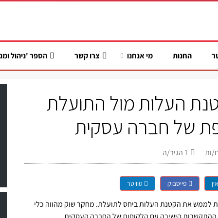
ר
החנות
מי אנחנו
צרו קשר
הספר 'ניהול ומנ
נת העלות מול התועלת
ת של חברה עסקית
/ות
1
הגיב/ה
ין
פייסבוק
טוויטר
נת לממש את הקטנת העלות ביחס לתועלת. מחקר שוק מהווה כלי
ך ההתקשרות הישירה עם הלקוחות של החברה העסקית.