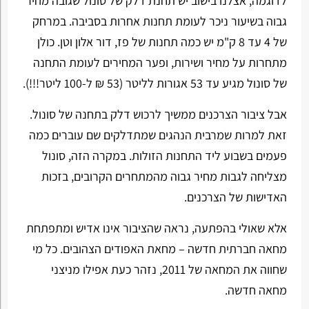
לדוגמה, אצלנו בישוב יש תחנת דלק של סונול שגובה מחיר
גבוה בשיעור ניכר לעומת תחנות אחרות בסביבה. במרחק
של 4 עד 8 ק"מ יש כמה תחנות של פז, דור אלון וטן. כולן
מתחרות על מחיר ושירות, ופער המחירים לעומת התחנה
של סונול מגיע עד 53 אגורות לליטר (53 ₪ ל-100 ליטר!!!).
אבל ציבור הצרכנים ממשיך לרכוש דלק בתחנה של סונול.
זאת למרות שמרבית הנהגים שמתדלקים שם עוברים כמה
פעמים בשבוע ליד התחנות הזולות. במקרה הזה, סונול
מצליחה לגבות מחיר גבוה מהמתחרים הקרובים, בזכות
האדישות של הצרכנים.
אלא שאולי בהפתעה, נראה שהציבור אינו אדיש ומתפתחת
מחאה חברתית חדשה – מחאת האפודים הצהובים. כל מי
שחווה את המחאה של 2011, נזהר כעת אפילו מניצני
מחאה חדשה.