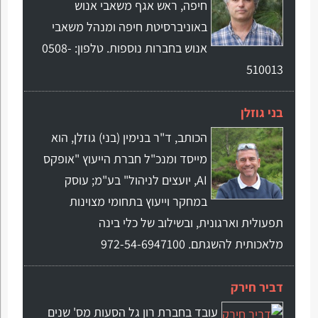
חיפה, ראש אגף משאבי אנוש
באוניברסיטת חיפה ומנהל משאבי
אנוש בחברות נוספות. טלפון: 0508-
510013
בני גוזלן
הכותב, ד"ר בנימין (בני) גוזלן, הוא
מייסד ומנכ"ל חברת הייעוץ "אופקס
AI, יועצים לניהול" בע"מ; עוסק
במחקר וייעוץ בתחומי מצוינות
תפעולית וארגונית, ובשילוב של כלי בינה
מלאכותית להשגתם. 972-54-6947100
דביר חירק
עובד בחברת רון גל הסעות מס' שנים