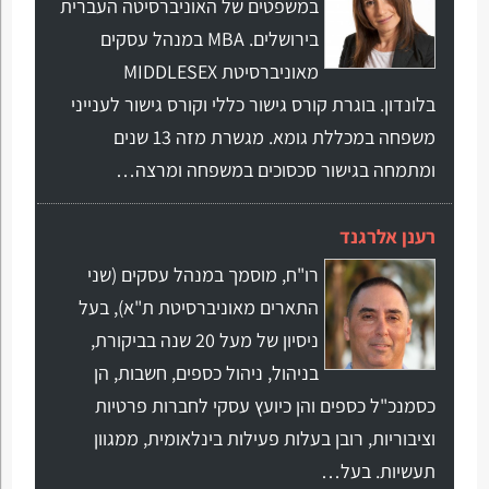
במשפטים של האוניברסיטה העברית
בירושלים. MBA במנהל עסקים
מאוניברסיטת MIDDLESEX
בלונדון. בוגרת קורס גישור כללי וקורס גישור לענייני
משפחה במכללת גומא. מגשרת מזה 13 שנים
ומתמחה בגישור סכסוכים במשפחה ומרצה…
רענן אלרגנד
רו"ח, מוסמך במנהל עסקים (שני
התארים מאוניברסיטת ת"א), בעל
ניסיון של מעל 20 שנה בביקורת,
בניהול, ניהול כספים, חשבות, הן
כסמנכ"ל כספים והן כיועץ עסקי לחברות פרטיות
וציבוריות, רובן בעלות פעילות בינלאומית, ממגוון
תעשיות. בעל…