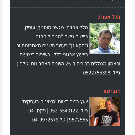
הלל אפרת
הלל אפרת, מגשר מוסמך, עוסק
ביישום גישת "הניהול הרזה"
ו"הקאיזן" בעשר השנים האחרונות וכן
בייעוץ ארגוני כללי, בשיפור ביצועים
ובאמון מנהלים בכירים ב-25 השנים האחרונות. טלפון
נייד: 0522755398
דובי שור
יועץ בכיר בצוות 'מצוינות בעסקים'
נייד :052-6540122 | פקס:04-
9572555 | טל:04-9972679