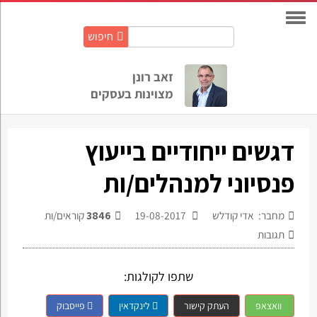
חיפוש
חיפוש
באתר:
זאב רונן
מצוינות בעסקים
דגשים ייחודיים בייעוץ
פנסיוני למנהלים/ות
מחבר: אדי קודלש
19-08-2017
3846
קוראים/ות
תגובות
שתפו לקולגות:
וואצאפ
העתק קישור
לינקדאין
פייסבוק