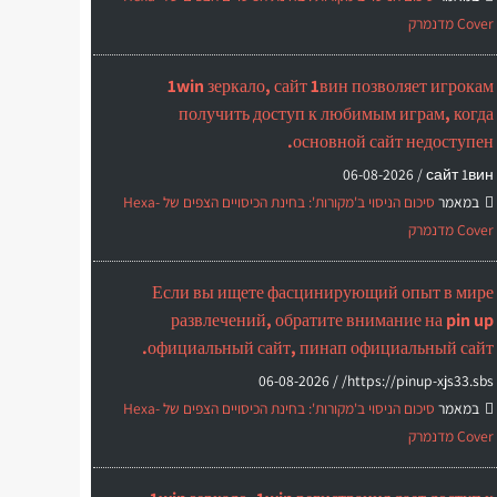
Cover מדנמרק
1win зеркало, сайт 1вин позволяет игрокам
получить доступ к любимым играм, когда
основной сайт недоступен.
06-08-2026
сайт 1вин /
במאמר
סיכום הניסוי ב'מקורות': בחינת הכיסויים הצפים של Hexa-
Cover מדנמרק
Если вы ищете фасцинирующий опыт в мире
развлечений, обратите внимание на pin up
официальный сайт, пинап официальный сайт.
06-08-2026
https://pinup-xjs33.sbs/ /
במאמר
סיכום הניסוי ב'מקורות': בחינת הכיסויים הצפים של Hexa-
Cover מדנמרק