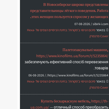
В Новосибирске широко представлены
представительницы лёгкого поведения. Работа
этих женщин пользуется спросом у желающих.
07-08-2026
sibirk-i.com /
במאמר
סיכום הניסוי ב'מקורות': בחינת הכיסויים הצפים של Hexa-
Cover מדנמרק
Палетопакувальні машини,
https://www.kinofilms.ua/forum/t/5235864/
забезпечують ефективний спосіб перевезення
товарів.
06-08-2026
https://www.kinofilms.ua/forum/t/5235864/ /
במאמר
סיכום הניסוי ב'מקורות': בחינת הכיסויים הצפים של Hexa-
Cover מדנמרק
Купить бескаркасную мебель,
https://th-
ua.com.ua/
— отличный способ преобразить