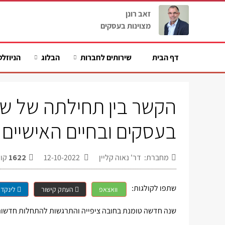
זאב רונן
מצוינות בעסקים
דף הבית
שירותים לחברות
הבלוג
הניוזלט
הקשר בין תחילתה של שנה
בעסקים ובחיים האישיים
מחברת: דר' נאוה קליין
12-10-2022
1622
קור
שתפו לקולגות:
וואצאפ
העתק קישור
לינקדא
שנה חדשה טומנת בחובה ציפייה והתרגשות להתחלות חדשות