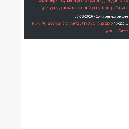
1win зеркало, 1win регистрация дает доступ к
ресурсу, когда основной ресурс не работает.
05-08-2026
1win регистрация /
במאמר
סיכום הניסוי ב'מקורות': בחינת הכיסויים הצפים של Hexa-
Cover מדנמרק