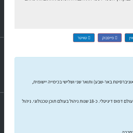
ין
פייסבוק
טוויטר
ניברסיטת באר-שבע) ותואר שני ושלישי בכימייה יישומית,
קריירה של 25 שנים בחברת HP אינדיגו-חטיבה שעוסקת בעולם דפוס דיגיטלי. כ-18 שנות ניהול בעולם תוכן טכנולוגי. ניהול