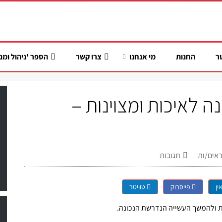
ר
החנות
מי אנחנו
צרו קשר
הספר 'ניהול ומנ
 לאיכות ומצוינות –
אים/ות
תגובות
ין
פייסבוק
טוויטר
 ולהמשך העשייה הנדרשת הנכונה.