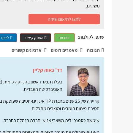
משיגים.
לחצו לתיאום שיחה
שתפו לקולגות:
וואצאפ
העתק קישור
לינקדא
תגובות
מאמרים דומים
ארכיונים קשורים
דר' נאוה קליין
בעלת תואר ראשון בהנדסה כימית (או
האוניברסיטה העברית.
חטיבת פיתוח חומרים ומוצרים מתכלים
שימשה כסמנכ"לית משאבי אנוש וחברת הנהלה בחברה.
מ-2018 מובילה את מערך האיכות והמצוינות התפעולית בחברה.