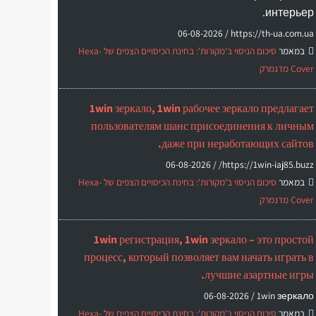
интерьер.
06-08-2026
https://th-ua.com.ua /
במאמר
סיכום הניסוי ב'מקורות': בחינת הכיסויים הצפים של Hexa-
Cover מדנמרק
1win зеркало, 1win рабочее зеркало предлагает
пользователям шанс присоединения к личным
даже при неработающих сайтов.
06-08-2026
https://1win-iaj85.buzz/ /
במאמר
סיכום הניסוי ב'מקורות': בחינת הכיסויים הצפים של Hexa-
Cover מדנמרק
1win регистрация, 1win зеркало – это простой
процесс, который позволяет вам начать играть в
лучшие азартные игры.
06-08-2026
1win зеркало /
במאמר
סיכום הניסוי ב'מקורות': בחינת הכיסויים הצפים של Hexa-