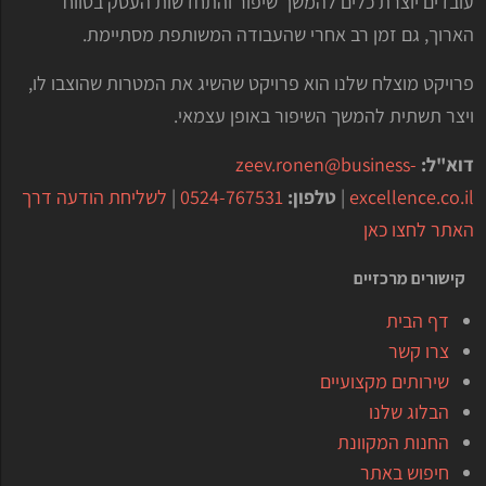
עובדים יוצרת כלים להמשך שיפור והתחדשות העסק בטווח
הארוך, גם זמן רב אחרי שהעבודה המשותפת מסתיימת.
פרויקט מוצלח שלנו הוא פרויקט שהשיג את המטרות שהוצבו לו,
ויצר תשתית להמשך השיפור באופן עצמאי.
דוא"ל:
zeev.ronen@business-
excellence.co.il
|
טלפון:
0524-767531
|
לשליחת הודעה דרך
האתר לחצו כאן
קישורים מרכזיים
דף הבית
צרו קשר
שירותים מקצועיים
הבלוג שלנו
החנות המקוונת
חיפוש באתר