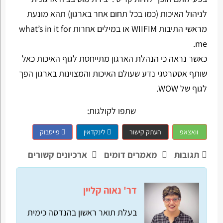
לניהול האיכות (כמו בכל תחום אחר בארגון) תהא מונעת
מראשי התיבות WIIFIM או במילים אחרות what’s in it for
me.
כאשר נראה כי הנהלת הארגון מתייחסת לגוף האיכות כאל
שותף אסטרטגי נדע שעולם האיכות והמצוינות בארגון הפך
לגוף של WOW.
שתפו לקולגות:
וואצאפ
העתק קישור
לינקדאין
פייסבוק
תגובות
מאמרים דומים
ארכיונים קשורים
דר' נאוה קליין
בעלת תואר ראשון בהנדסה כימית