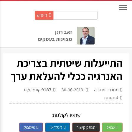
חיפוש
חיפוש
באתר:
זאב רונן
מצוינות בעסקים
התייעלות שיטתית בצריכת
האנרגיה ככלי להעלאת ערך
מחבר: זיו חבה
30-06-2013
9187
קוראים/ות
4
תגובות
שתפו לקולגות:
וואצאפ
העתק קישור
לינקדאין
פייסבוק