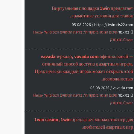
Виртуальная площадка 1win предлагает
грамотные условия для ставок.
05-08-2026
https://1win-cis22.cam /
במאמר
סיכום הניסוי ב'מקורות': בחינת הכיסויים הצפים של Hexa-
Cover מדנמרק
vavada зеркало, vavada com официальный —
отличный способ доступа к азартным играм.
Практически каждый игрок может открыть этой
возможностью.
05-08-2026
vavada com /
במאמר
סיכום הניסוי ב'מקורות': בחינת הכיסויים הצפים של Hexa-
Cover מדנמרק
1win casino, 1win предлагает множество игр для
любителей азартных игр.