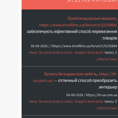
Палетопакувальні машини,
https://www.kinofilms.ua/forum/t/5235864/
забезпечують ефективний спосіб перевезення
товарів.
06-08-2026
https://www.kinofilms.ua/forum/t/5235864/ /
במאמר
סיכום הניסוי ב'מקורות': בחינת הכיסויים הצפים של Hexa-
Cover מדנמרק
Купить бескаркасную мебель,
https://th-
ua.com.ua/
— отличный способ преобразить
интерьер.
06-08-2026
https://th-ua.com.ua /
במאמר
סיכום הניסוי ב'מקורות': בחינת הכיסויים הצפים של Hexa-
Cover מדנמרק