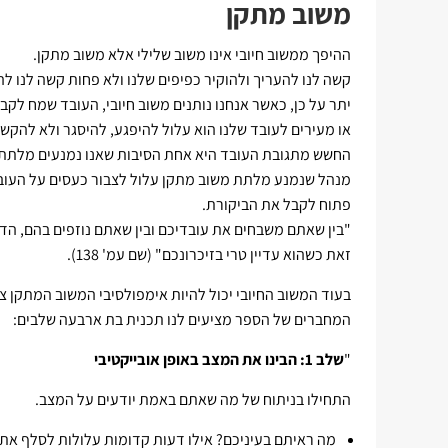
משוב מתקן
ההיפך ממשוב חיובי אינו משוב שלילי אלא משוב מתקן.
קשה לנו להעריך ולהוקיר כפיפים שלנו ולא פחות קשה לנו ל
יתר על כן, כאשר אנחנו נותנים משוב חיובי, העובד שמח לקב
או מעירים לעובד שלנו הוא עלול להיפגע, להיסגר ולא להקשיב
החשש מתגובת העובד היא אחת הסיבות שאנו נמנעים מלתת 
מנהל שנמנע מלתת משוב מתקן עלול לצבור כעסים על העובד 
פתוח לקבל את הביקורת.
"בין שאתם משבחים את עובדיכם ובין שאתם נוזפים בהם, הד
זאת כשהוא עדיין טרי בזיכרונכם" (שם עמ' 138).
בעוד המשוב החיובי יכול להיות אימפולסיבי המשוב המתקן צר
המחברים של הספר מציעים לנו תכנית בת ארבעה שלבים:
"
שלב 1: הבינו את המצב באופן אובייקטיבי
התחילו בניתוח של מה שאתם באמת יודעים על המצב.
מה ראיתם בעיניכם? אילו דעות קדומות עלולות לסלף את 