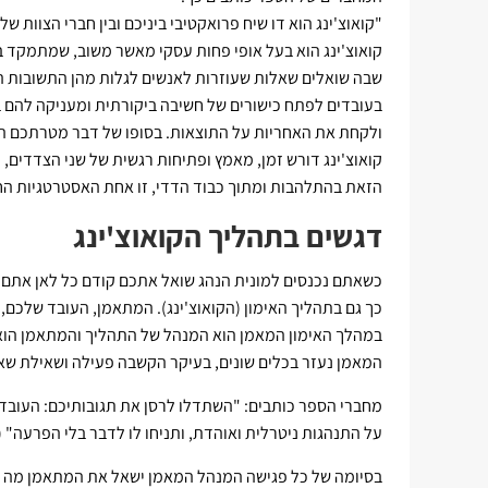
"קואוצ'ינג הוא דו שיח פרואקטיבי ביניכם ובין חברי הצוות
קואוצ'ינג הוא בעל אופי פחות עסקי מאשר משוב, שמתמקד בדר
שבה שואלים שאלות שעוזרות לאנשים לגלות מהן התשובות 
בעובדים לפתח כישורים של חשיבה ביקורתית ומעניקה להם ב
ולקחת את האחריות על התוצאות. בסופו של דבר מטרתכם היא
קואוצ'ינג דורש זמן, מאמץ ופתיחות רגשית של שני הצדדים,
הזאת בהתלהבות ומתוך כבוד הדדי, זו אחת האסטרטגיות החזקות 
דגשים בתהליך הקואוצ'ינג
כשאתם נכנסים למונית הנהג שואל אתכם קודם כל לאן אתם ר
כך גם בתהליך האימון (הקואוצ'ינג). המתאמן, העובד שלכם,
במהלך האימון המאמן הוא המנהל של התהליך והמתאמן הוא
המאמן נעזר בכלים שונים, בעיקר הקשבה פעילה ושאילת שא
מחברי הספר כותבים: "השתדלו לרסן את תגובותיכם: העובד
על התנהגות ניטרלית ואוהדת, ותניחו לו לדבר בלי הפרעה" (שם ע
בסיומה של כל פגישה המנהל המאמן ישאל את המתאמן מה הו