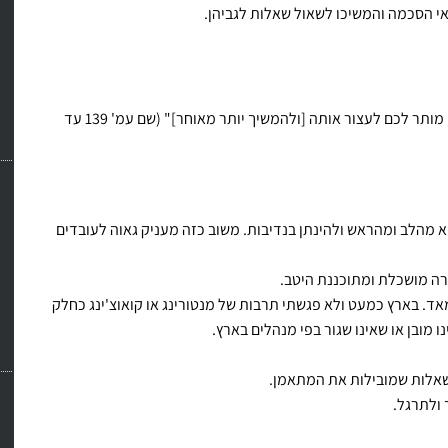
אי הסכמה והמשיכו לשאול שאלות לגביהן.
אם לא תצליחו להגיע להסכמה או אם השיחה מתחממת מדי, מותר לכם לעצור אותה [ולהמשיך יותר מאוחר]" (שם עמ' 139 עד
וא מהלב ומהראש ולהינתן בנדיבות. משוב כזה מעניק גאוה לעובדים
רה מושכלת ומתוכננת היטב.
אד. בארץ כמעט ולא פגשתי תרבות של מנטורינג או קואוצ'ינג כחלק
 מובן או שאינו שגור בפי מנהלים בארץ.
ל שאלות שמובילות את המתאמן.
 ולתרגל.