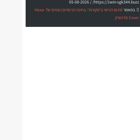
05-08-2026
https://1win-sgk344.buzz/ /
במאמר
סיכום הניסוי ב'מקורות': בחינת הכיסויים הצפים של Hexa-
Cover מדנמרק