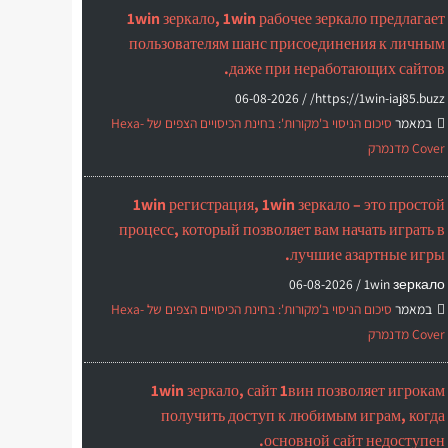
1win зеркало, 1win рабочее зеркало предлагает
пользователям шанс присоединения к личным
даже при неработающих сайтов.
06-08-2026
https://1win-iaj85.buzz/ /
במאמר
סיכום הניסוי ב'מקורות': בחינת הכיסויים הצפים של Hexa-
Cover מדנמרק
1win регистрация, 1win зеркало – это простой
процесс, который позволяет вам начать играть в
лучшие азартные игры.
06-08-2026
1win зеркало /
במאמר
סיכום הניסוי ב'מקורות': בחינת הכיסויים הצפים של Hexa-
Cover מדנמרק
1win зеркало, сайт 1вин позволяет игрокам
получить доступ к любимым играм, когда
основной сайт недоступен.