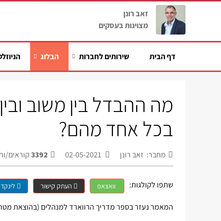
זאב רונן
מצוינות בעסקים
דף הבית
שירותים לחברות
הבלוג
הניוזלט
מה ההבדל בין משוב ובין 
בכל אחד מהם?
מחבר: זאב רונן
02-05-2021
3392
קוראים/ות
שתפו לקולגות:
וואצאפ
העתק קישור
לינקדא
המאמר נעזר בספר מדריך הרווארד למנהלים (בהוצאת מטר)