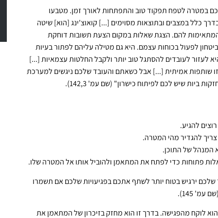
 שלכם במטרה לטפח תפקוד טוב והתפתחות לאורך זמן. מטבעו
ך כלל במצבים ובתוצאות מסוימים [...] קואוצ'ינג [הוא] שיטה
המתאימות להם. הצגת שאלות במקום הצעת תשובות דוחקת
יטחון לפעול בכוחות עצמם. היא גם מטילה עליהם לפתור בעיות
 לעזור לעובדים להסתגל טוב יותר ולקבל החלטות עצמאיות [...]
 זו שותפות אמיתית [...] אבל כשאתם והעובד שלכם ניגשים למערכת
ביות שיש לכם לפיתוח כישרון" (שם עמ' 142,3).
וצים להגיע.
 צריך להגדיר מהי המטרה.
 המנהל של התוכן.
לות פתוחות כדי לפתח את המתאמן ולהוביל אותו אל המטרה שלו.
 שלכם ירגיש בטוח יותר לשתף אתכם בפגיעויות שלכם אם תשמרו
מ' 145).
א לוקח מהפגישה. בדרך זו הוא מחזק בזיכרון של המתאמן את