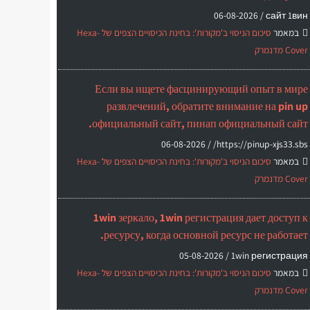
06-08-2026
сайт 1вин /
במאמר
סיכום הניסוי ב'מקורות': בחינת הכיסויים הצפים של Hexa-
Cover מדנמרק
Если вы ищете фасцинирующий опыт в мире
развлечений, обратите внимание на pin up
официальный сайт, пинап официальный сайт.
06-08-2026
https://pinup-xjs33.sbs/ /
במאמר
סיכום הניסוי ב'מקורות': בחינת הכיסויים הצפים של Hexa-
Cover מדנמרק
1win зеркало, 1win регистрация дает доступ к
ресурсу, когда основной ресурс не работает.
05-08-2026
1win регистрация /
במאמר
סיכום הניסוי ב'מקורות': בחינת הכיסויים הצפים של Hexa-
Cover מדנמרק