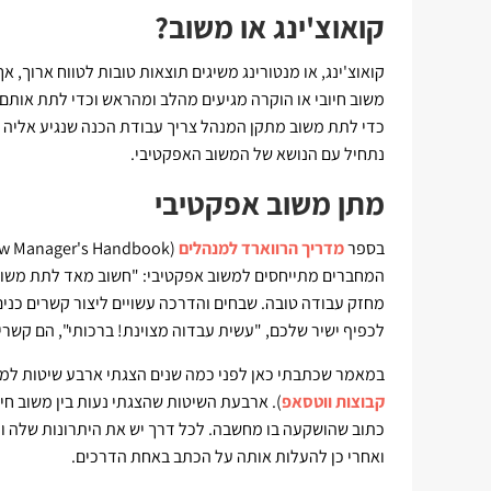
קואוצ'ינג או משוב?
קואוצ'ינג, או מנטורינג משיגים תוצאות טובות לטווח ארוך, א
משוב חיובי או הוקרה מגיעים מהלב ומהראש וכדי לתת אותם
כדי לתת משוב מתקן המנהל צריך עבודת הכנה שנגיע אליה מ
נתחיל עם הנושא של המשוב האפקטיבי.
מתן משוב אפקטיבי
בספר
מדריך הרווארד למנהלים
(Harvard Business Review Manager's Handbook).
המחברים מתייחסים למשוב אפקטיבי: "חשוב מאד לתת משוב 
מחזק עבודה טובה. שבחים והדרכה עשויים ליצור קשרים כנים
לכפיף ישיר שלכם, "עשית עבדוה מצוינת! ברכותי", הם קשרים ר
במאמר שכתבתי כאן לפני כמה שנים הצגתי ארבע שיטות למתן
קבוצות ווטסאפ
). ארבעת השיטות שהצגתי נעות בין משוב חיו
כתוב שהושקעה בו מחשבה. לכל דרך יש את היתרונות שלה ור
ואחרי כן להעלות אותה על הכתב באחת הדרכים.