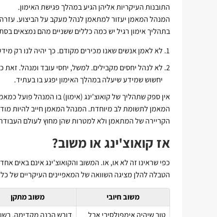
התובנות העיקריות אליהן הגיע במהלך פגישת האימון.
המנהל המאמן יעזור למתאמן לנהל מעקב על הביצוע. עזרה זו
בתהליך אימון רגיל יש כמה כללים ששניים מהם נמצאים בס
לא לאמן אנשים שאנו מכירים מקודם. כך יהיה לנו רק מי
לא לנהל יחסים מקבילים. למשל, יחסי עובד ומנהל. זאת כ
יחשוש שמידע שיעלה במהלך האימון יפגע בו בעתיד.
אין ספק שתהליך של קואוצ'ינג (אימון) בו המנהל פועל כמא
המאמן לתשומת לב מיוחדת. המנהל המאמן חייב להיות מודע
הקריירה של המתאמן ולא למטרות שהן מחוץ לעולם העבודה.
אז קואוצ'ינג או משוב?
כפי שראינו זה לא או, או. המשוב והקואוצ'ינג אינם באים אחד 
הטבלה להלן מציגה השוואה של המאפיינים העיקריים של כל
משוב חיובי
משוב מתקן
טוב שיהיה אימפולסיבי אבל
דורש הכנה מקדימה, בשו