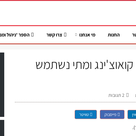
ר
החנות
מי אנחנו
צרו קשר
הספר 'ניהול ומנ
קואוצ'ינג ומתי נשתמש
2
תגובות
ין
פייסבוק
טוויטר
.