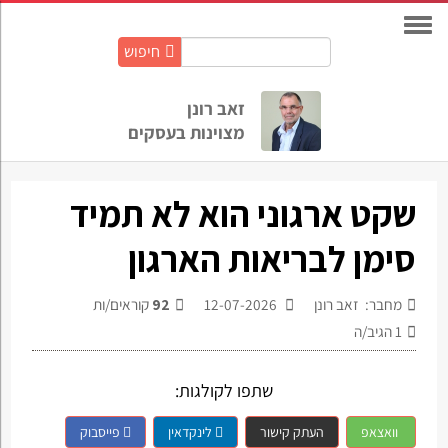
חיפוש
חיפוש
באתר:
זאב רונן
מצוינות בעסקים
שקט ארגוני הוא לא תמיד
סימן לבריאות הארגון
מחבר: זאב רונן
12-07-2026
92
קוראים/ות
1
הגיב/ה
שתפו לקולגות:
וואצאפ
העתק קישור
לינקדאין
פייסבוק