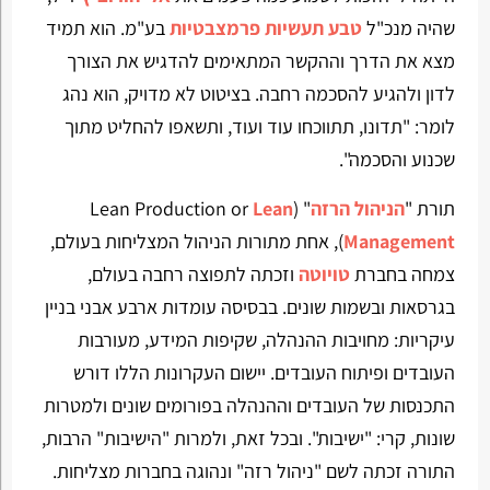
שהיה מנכ"ל
טבע תעשיות פרמצבטיות
בע"מ. הוא תמיד
מצא את הדרך וההקשר המתאימים להדגיש את הצורך
לדון ולהגיע להסכמה רחבה. בציטוט לא מדויק, הוא נהג
לומר: "תדונו, תתווכחו עוד ועוד, ותשאפו להחליט מתוך
שכנוע והסכמה".
תורת "
הניהול הרזה
" (Lean Production or
Lean
Management
), אחת מתורות הניהול המצליחות בעולם,
צמחה בחברת
טויוטה
וזכתה לתפוצה רחבה בעולם,
בגרסאות ובשמות שונים. בבסיסה עומדות ארבע אבני בניין
עיקריות: מחויבות ההנהלה, שקיפות המידע, מעורבות
העובדים ופיתוח העובדים. יישום העקרונות הללו דורש
התכנסות של העובדים וההנהלה בפורומים שונים ולמטרות
שונות, קרי: "ישיבות". ובכל זאת, ולמרות "הישיבות" הרבות,
התורה זכתה לשם "ניהול רזה" ונהוגה בחברות מצליחות.