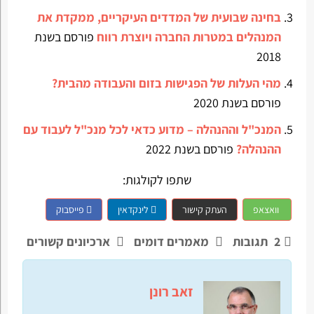
בחינה שבועית של המדדים העיקריים, ממקדת את
המנהלים במטרות החברה ויוצרת רווח
פורסם בשנת
2018
מהי העלות של הפגישות בזום והעבודה מהבית?
פורסם בשנת 2020
המנכ"ל וההנהלה – מדוע כדאי לכל מנכ"ל לעבוד עם
ההנהלה?
פורסם בשנת 2022
שתפו לקולגות:
וואצאפ
העתק קישור
לינקדאין
פייסבוק
2
תגובות
מאמרים דומים
ארכיונים קשורים
זאב רונן