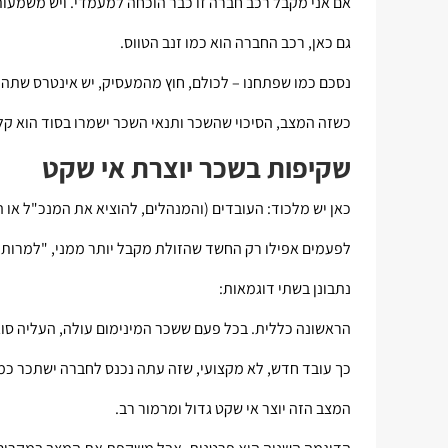
אם אני מקבל רכב חברה זו כבר הוכחה למעמדי. ויש משמעות
גם כאן, רכב החברה הוא כמו זנב הטווס.
נסכם כמו שפתחנו – לכולם, חוץ מהמעסיק, יש אינטרס שתהי
כשזה המצב, הסיכוי שהשכר ותנאי השכר ישמרו בסוד הוא קלו
שקיפות בשכר יוצרת אי שקט
כאן יש מלכוד: העובדים (והמנהלים, להוציא את המנכ"ל או ה
לפעמים אפילו רק החשד שהזולת מקבל יותר ממני, "למרות של
נתבונן בשתי דוגמאות:
הראשונה כללית. בכל פעם ששכר המינימום עולה, העליה סוגר
כך עובד חדש, לא מקצועי, שזה עתה נכנס לחברה ישתכר כמו
המצב הזה יוצר אי שקט גדול ומרמור רב.