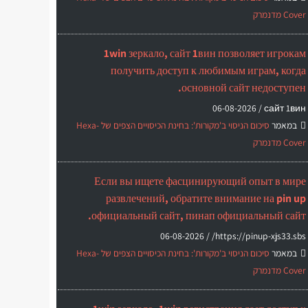
Cover מדנמרק
1win зеркало, сайт 1вин позволяет игрокам
получить доступ к любимым играм, когда
основной сайт недоступен.
06-08-2026
сайт 1вин /
במאמר
סיכום הניסוי ב'מקורות': בחינת הכיסויים הצפים של Hexa-
Cover מדנמרק
Если вы ищете фасцинирующий опыт в мире
развлечений, обратите внимание на pin up
официальный сайт, пинап официальный сайт.
06-08-2026
https://pinup-xjs33.sbs/ /
במאמר
סיכום הניסוי ב'מקורות': בחינת הכיסויים הצפים של Hexa-
Cover מדנמרק