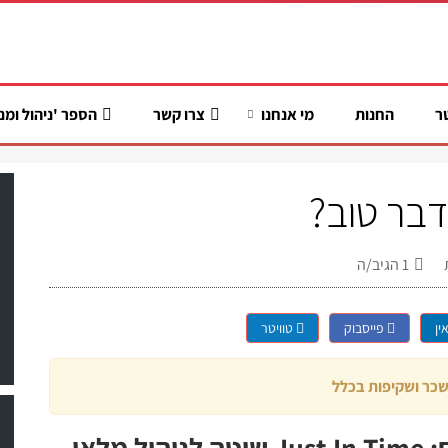
ר
החנות
מי אנחנו
צרו קשר
הספר 'ניהול ומנ
בר טוב?
1
הגיב/ה
ין
פייסבוק
טוויטר
כר ושקיפות בכלל
שאלות ותשובות על ניהול - והפעם: Just In Time שיטה לניהול מלאי