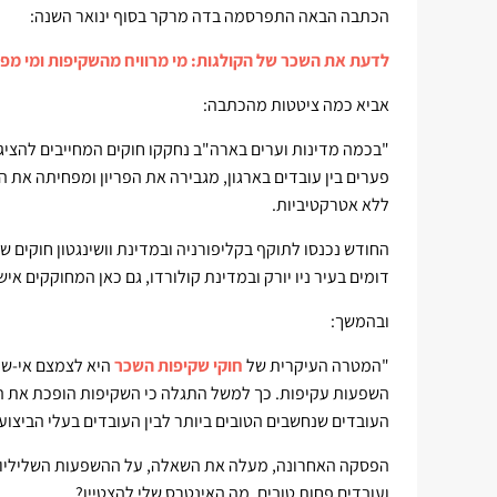
הכתבה הבאה התפרסמה בדה מרקר בסוף ינואר השנה:
לדעת את השכר של הקולגות: מי מרוויח מהשקיפות ומי מפ
אביא כמה ציטטות מהכתבה:
"בכמה מדינות וערים בארה"ב נחקקו חוקים המחייבים להצי
פערים בין עובדים בארגון, מגבירה את הפריון ומפחיתה את 
ללא אטרקטיביות.
החודש נכנסו לתוקף בקליפורניה ובמדינת וושינגטון חוקים ש
דומים בעיר ניו יורק ובמדינת קולורדו, גם כאן המחוקקים 
ובהמשך:
"המטרה העיקרית של
חוקי שקיפות השכר
היא לצמצם אי-שוו
השפעות עקיפות. כך למשל התגלה כי השקיפות הופכת את השכ
העובדים שנחשבים הטובים ביותר לבין העובדים בעלי הביצוע
הפסקה האחרונה, מעלה את השאלה, על ההשפעות השליליות 
ועובדים פחות טובים, מה האינטרס שלי להצטיין?