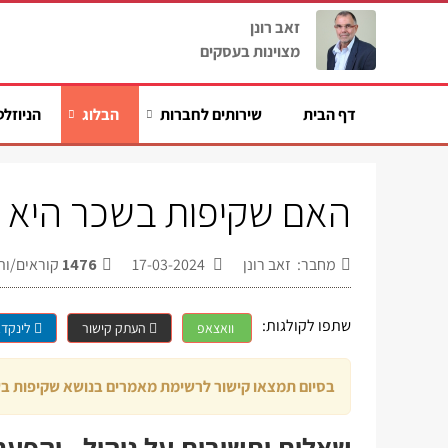
זאב רונן
מצוינות בעסקים
דף הבית
שירותים לחברות
הבלוג
הניוזלט
האם שקיפות בשכר היא ד
מחבר: זאב רונן
17-03-2024
1476
קוראים/ות
שתפו לקולגות:
וואצאפ
העתק קישור
לינקדא
בסיום תמצאו קישור לרשימת מאמרים בנושא שקיפות בש