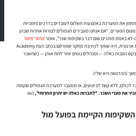
תחמן את המערכת באמצעות תשלום לעובדים בדרכים פומביות
צמצום הפערים. "אם אנחנו מעבירים תגמולים לצורות אחרות שבהן
נחנו לא באמת פותרים שום דבר בשקיפות שכר", אומר
פרופ' פיטר
מאוניברסיטת תל אביב. במברגר, שעוסק בהתנהגות ארגונית, היה שותף לכתיבת מחקר שפורסם בכתב העת Academy
דים נוטים יותר לבקש הטבות כאלה — ומנהלים נוטים יותר לתת אותן — כשהשכר
ך (ההדגשה היא שלי):
 לכולם, ללא קשר לביצועים, או ממעבר למערכת תגמולים שקופה
ביר את פערי השכר. "לחברות כאלה יש יתרון תחרותי",
הוא
שקיפות הקיימת בפועל מול