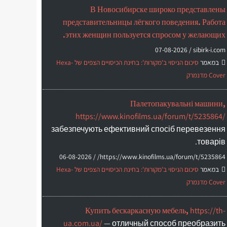
В Новосибирске широко представлены
представительницы лёгкого поведения. Работа
этих женщин пользуется спросом у желающих.
07-08-2026
sibirk-i.com /
במאמר
סיכום הניסוי ב'מקורות': בחינת הכיסויים הצפים של Hexa-
Cover מדנמרק
Палетопакувальні машини,
https://www.kinofilms.ua/forum/t/5235864/
забезпечують ефективний спосіб перевезення
товарів.
06-08-2026
https://www.kinofilms.ua/forum/t/5235864/ /
במאמר
סיכום הניסוי ב'מקורות': בחינת הכיסויים הצפים של Hexa-
Cover מדנמרק
Купить бескаркасную мебель,
https://th-
ua.com.ua/
— отличный способ преобразить