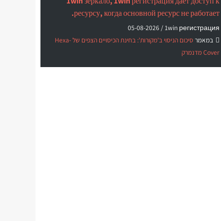
1win зеркало, 1win регистрация дает доступ к
ресурсу, когда основной ресурс не работает.
05-08-2026
1win регистрация /
במאמר
סיכום הניסוי ב'מקורות': בחינת הכיסויים הצפים של Hexa-
Cover מדנמרק