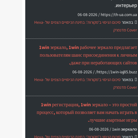
интерьер.
06-08-2026
https://th-ua.com.ua /
במאמר
סיכום הניסוי ב'מקורות': בחינת הכיסויים הצפים של Hexa-
Cover מדנמרק
1win зеркало, 1win рабочее зеркало предлагает
пользователям шанс присоединения к личным
даже при неработающих сайтов.
06-08-2026
https://1win-iaj85.buzz/ /
במאמר
סיכום הניסוי ב'מקורות': בחינת הכיסויים הצפים של Hexa-
Cover מדנמרק
1win регистрация, 1win зеркало – это простой
процесс, который позволяет вам начать играть в
лучшие азартные игры.
06-08-2026
1win зеркало /
במאמר
סיכום הניסוי ב'מקורות': בחינת הכיסויים הצפים של Hexa-