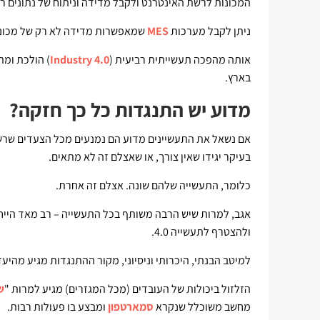
המכונות לרשת האינטרנט ולקבל מדידה וניתוח של נתונים רב
ניתן לקבל מערכות
MES
שמאפשרות מדידה לא רק של מכונות
אותה מהפכה תעשייתית רביעית (
Industry 4.0
) הולכת ומת
בארץ.
מדוע יש התנגדות כל כך חזקה?
בעיקר יגידו שאין צורך, או שאצלם זה לא מתאים.
כלומר, התעשייה שלהם שונה. אצלם זה אחרת.
אגב, למרות שיש הרבה משותף בכל התעשייה – רב מאד הייחו
ולהצטרף לתעשייה 4.0.
למיטב הבנתי, היכרותי וניסיוני, מקור ההתנגדות מגיע מהיע
הזלזול ביכולות של העובדים (מכל המגזרים) מגיע למרות "
ש
מחשב משוכלל שנקרא
סמארטפון
ומבצע בו פעולות רבות.