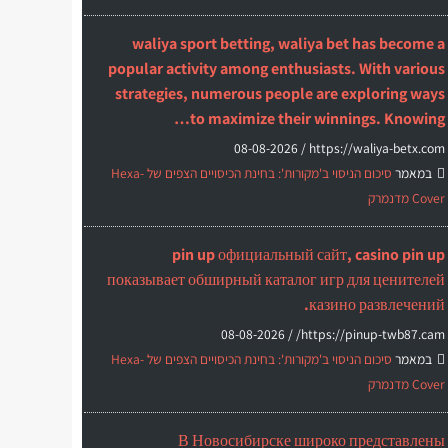
waliya sport betting, waliya bet has become a
popular activity among enthusiasts. With various
strategies, numerous people are exploring ways
to maximize their winnings. Knowing…
08-08-2026
https://waliya-betx.com /
במאמר
סיכום הניסוי ב'מקורות': בחינת הכיסויים הצפים של Hexa-
Cover מדנמרק
pin up официальный сайт, casino pin up
показывает обширный каталог игр для ценителей
казино развлечений.
08-08-2026
https://pinup-twb87.cam/ /
במאמר
סיכום הניסוי ב'מקורות': בחינת הכיסויים הצפים של Hexa-
Cover מדנמרק
В Новосибирске широко представлены