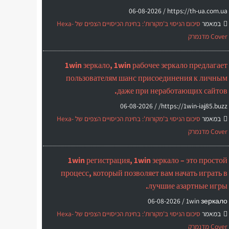
06-08-2026
https://th-ua.com.ua /
במאמר
סיכום הניסוי ב'מקורות': בחינת הכיסויים הצפים של Hexa-
Cover מדנמרק
1win зеркало, 1win рабочее зеркало предлагает
пользователям шанс присоединения к личным
даже при неработающих сайтов.
06-08-2026
https://1win-iaj85.buzz/ /
במאמר
סיכום הניסוי ב'מקורות': בחינת הכיסויים הצפים של Hexa-
Cover מדנמרק
1win регистрация, 1win зеркало – это простой
процесс, который позволяет вам начать играть в
лучшие азартные игры.
06-08-2026
1win зеркало /
במאמר
סיכום הניסוי ב'מקורות': בחינת הכיסויים הצפים של Hexa-
Cover מדנמרק