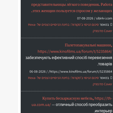
представительницы лёгкого поведения. Работа
этих женщин пользуется спросом у желающих.
07-08-2026
sibirk-i.com /
במאמר
סיכום הניסוי ב'מקורות': בחינת הכיסויים הצפים של Hexa-
Cover מדנמרק
Палетопакувальні машини,
https://www.kinofilms.ua/forum/t/5235864/
забезпечують ефективний спосіб перевезення
товарів.
06-08-2026
https://www.kinofilms.ua/forum/t/5235864/ /
במאמר
סיכום הניסוי ב'מקורות': בחינת הכיסויים הצפים של Hexa-
Cover מדנמרק
Купить бескаркасную мебель,
https://th-
ua.com.ua/
— отличный способ преобразить
интерьер.