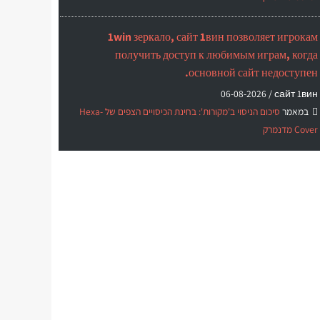
1win зеркало, сайт 1вин позволяет игрокам
получить доступ к любимым играм, когда
основной сайт недоступен.
06-08-2026
сайт 1вин /
במאמר
סיכום הניסוי ב'מקורות': בחינת הכיסויים הצפים של Hexa-
Cover מדנמרק