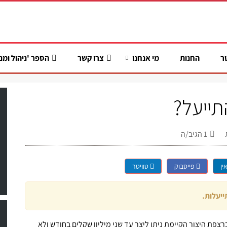
ר
החנות
מי אנחנו
צרו קשר
הספר 'ניהול ומנ
תייעל?
1
הגיב/ה
ין
פייסבוק
טוויטר
יעלות.
צפת היצור הקיימת ניתן ליצר עד שני מיליון שקלים בחודש ולא