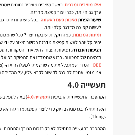
אילו מוצרים נמכרים
. כאשר מיצרים מוצרים נחותים שמחי
ערך גבוה יותר, כבר ייצור קפיצת מדרגה.
שיעור הפחת
ואיכות פעם ראשונה
. ככל שיש פחת יותר גב
לעשות קפיצת מדרגה קלה יותר.
זמינות המכונות
. כמה תקלות יש בקו היצור? ככל שהמכונו
יהיה קל יותר לעשות קפיצת מדרגה בכושר היצור על ידי שי
רציפות העבודה
. רציפות העבודה היא אחד המקורות הסמויי
בזמינות של המכונות. ברגע שתמדדו את התפוקה בפועל 
OEE
. המדד שמתכלל את מה שרשמתי למעלה הוא ה- OEE (Overall Equipment Effectiveness).
אני מזמין אתכם להיכנס לקישור לקרא עליו, על המדידה 
תעשייה 4.0
המהפכה התעשייתית הרביעית (
תעשייה 4.0
) באה לטפל בשי
היא התחילה בגרמניה בדיוק כדי ליצור קפיצת מדרגה והיא מ
Things).
המהפכה בתעשייה התחילה לא רק בזכות הצורך והתחרות, אל