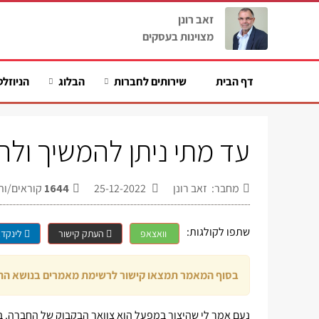
זאב רונן
מצוינות בעסקים
דף הבית
שירותים לחברות
הבלוג
הניוזלט
עד מתי ניתן להמשיך ולה
מחבר: זאב רונן
25-12-2022
1644
קוראים/ות
שתפו לקולגות:
וואצאפ
העתק קישור
לינקדא
בסוף המאמר תמצאו קישור לרשימת מאמרים בנושא התי
נעם אמר לי שהיצור במפעל הוא צוואר הבקבוק של החברה. בר