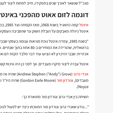
מנכ"ל שנשאר לאורך שנים בתפקידו, חייב לפחות ליצור לעצ
דוגמה לזום אאוט מהפכני באינטל
אינטל
קמה כת
אינטל ניהלה מאבקים על הובלת השוק עד שהסביבה העסקי
"בשנת 1985, עמדה אינטל נוכח מציאות עגומה בעסק
ברוטאלית, שהורידה את המחיר
אכזרית: שבבי הזיכרון לא הציעו עוד דבר מלבד הקזת דם ואו
אינטל עברה ליצור מיקרו מעבדים. אך לפני כן היה וויכוח קשה
אנדי גרוב
( ("Andy") Grove
מעבדים), ו
גורדון מור
(Gordon Earle Moore) שהיה היו"ר ואחד משני המייסדים של
Noyce).
השיחה בין אנדי גרוב וגורדון מור מתוארת כך:
"...נודע שאנדי גרוב וגורדון מור התווכחו כיצד יש לפעול לנוכ