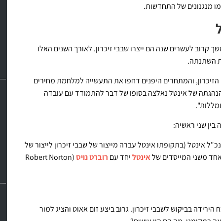
מו מנגנונים של התחדשות.
אגיד בשנת 1968, מאז הקמתה ועד 1985, במשך קרוב לעשרים שנה הם ייצרו שבבי זיכרון. לאורך השנים האלו
ת השתנתה.
י שבבי הזיכרון, והמתחרים היפנים דחפו את התעשייה למלחמת מחירים
ים ב-80 אחוז בתוך שנתיים. הנהגתה של אינטל נאלצה בסופו של דבר להתמודד עם עובדה
מללות".
 בין שני ראשיה:
Andrew Stephen) שהיה אז מנכ"ל אינטל (בתקופתו אינטל עברה מייצור של שבבי זיכרון לייצור של
אינטל
יחד עם
רוברט נויס
(Robert Norton
ח הירידה בביקוש לשבבי זיכרון. גרוב ביצע זום אאוט והציג למור