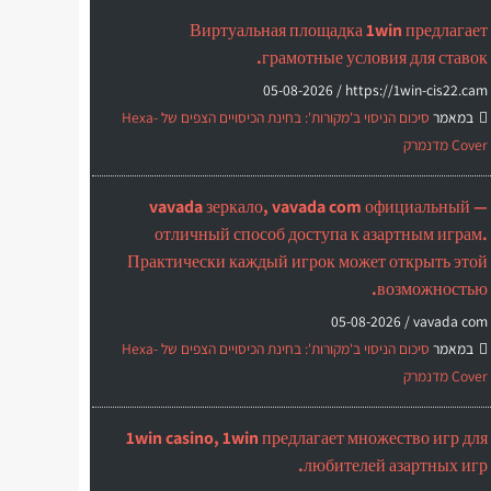
Виртуальная площадка 1win предлагает
грамотные условия для ставок.
05-08-2026
https://1win-cis22.cam /
במאמר
סיכום הניסוי ב'מקורות': בחינת הכיסויים הצפים של Hexa-
Cover מדנמרק
vavada зеркало, vavada com официальный —
отличный способ доступа к азартным играм.
Практически каждый игрок может открыть этой
возможностью.
05-08-2026
vavada com /
במאמר
סיכום הניסוי ב'מקורות': בחינת הכיסויים הצפים של Hexa-
Cover מדנמרק
1win casino, 1win предлагает множество игр для
любителей азартных игр.