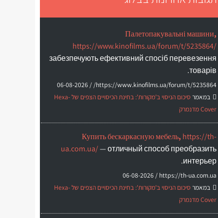
Палетопакувальні машини,
https://www.kinofilms.ua/forum/t/5235864/
забезпечують ефективний спосіб перевезення
товарів.
06-08-2026
https://www.kinofilms.ua/forum/t/5235864/ /
במאמר
סיכום הניסוי ב'מקורות': בחינת הכיסויים הצפים של Hexa-
Cover מדנמרק
Купить бескаркасную мебель,
https://th-
ua.com.ua/
— отличный способ преобразить
интерьер.
06-08-2026
https://th-ua.com.ua /
במאמר
סיכום הניסוי ב'מקורות': בחינת הכיסויים הצפים של Hexa-
Cover מדנמרק