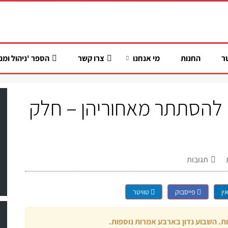
ר
החנות
מי אנחנו
צרו קשר
הספר 'ניהול ומנ
 להסתתר מאחוריהן – חלק
תגובות
ין
פייסבוק
טוויטר
 השבוע נדון בארבע אמרות נוספות.