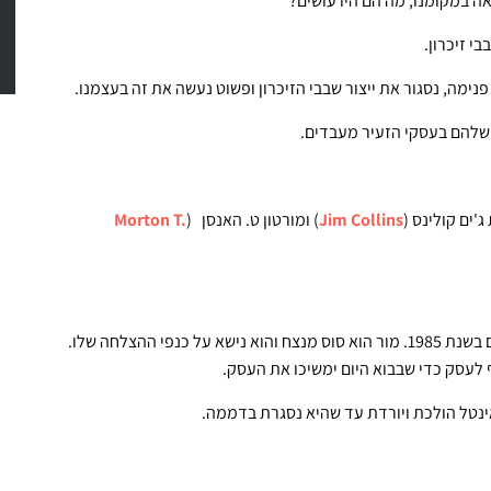
ה במקומנו, מה הם היו עושים?
י זיכרון.
נימה, נסגור את ייצור שבבי הזיכרון ופשוט נעשה את זה בעצמנו.
 שלהם בעסקי הזעיר מעבדים.
ג'ים קולינס (
Jim Collins
) ומורטון ט. האנסן (
Morton T.
נניח שגורדון מור היה המנכ"ל של אינטל לאורך כל השנים וגם בשנת 1985. מור הוא סוס מנצח והוא נישא על כנפי ההצלחה שלו.
ף לעסק כדי שבבוא היום ימשיכו את העסק.
אינטל הולכת ויורדת עד שהיא נסגרת בדממה.