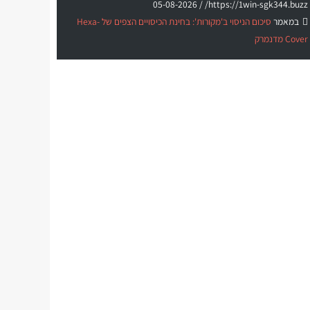
05-08-2026
https://1win-sgk344.buzz/ /
במאמר
סיכום הניסוי ב'מקורות': בחינת הכיסויים הצפים של Hexa-
Cover מדנמרק