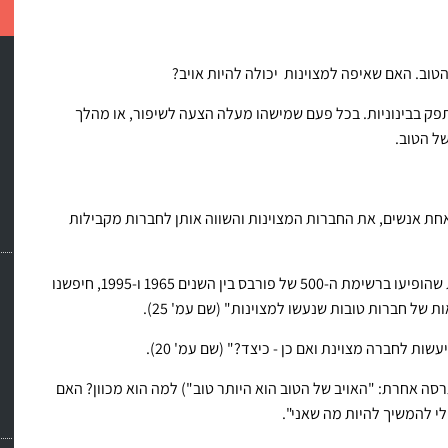
 הטוב. האם שאיפה למצוינות יכולה להיות אויב?
תפק בבינוניות. בכל פעם שמישהו מעלה הצעה לשיפור, או מהלך
ל הטוב.
ואחת אנשים, את החברות המצוינות והשווה אותן לחברות מקבילות
הם הגדירו מדד מספרי מדויק למצוין: "מתוך מכלול החברות שהופיעו ברשימת ה-500 של פורבס בין השנים 1965 ו-1995, חיפשנו
 של חברות טובות שנעשו למצוינות" (שם עמ' 25).
 לחברה מצוינת ואם כן - כיצד?" (שם עמ' 20).
גרסה אחרת: "האויב של הטוב הוא היותר טוב") למה הוא מכוון? האם
 לי להמשיך להיות מה שאני".