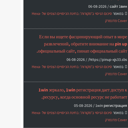
06-08-2026
сайт 1вин /
במאמר
סיכום הניסוי ב'מקורות': בחינת הכיסויים הצפים של Hexa-
Cover מדנמרק
Если вы ищете фасцинирующий опыт в мире
развлечений, обратите внимание на pin up
официальный сайт, пинап официальный сайт.
06-08-2026
https://pinup-xjs33.sbs/ /
במאמר
סיכום הניסוי ב'מקורות': בחינת הכיסויים הצפים של Hexa-
Cover מדנמרק
1win зеркало, 1win регистрация дает доступ к
ресурсу, когда основной ресурс не работает.
05-08-2026
1win регистрация /
במאמר
סיכום הניסוי ב'מקורות': בחינת הכיסויים הצפים של Hexa-
Cover מדנמרק