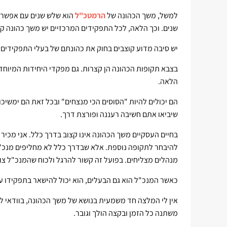
למשל, משך הכהונה של
הרמטכ"ל
הוא שלש שנים עם אפשרו
שנים. וכך הלאה, לכל התפקידים המרכזיים יש משך כהונה קצ
יש סיבה מדוע קוצבים בחוק את כהונתם של בעלי התפקידים.
בצבא תקופות הכהונה הן קצרות. גם מפקדי היחידות המיוח
הלאה.
הם יכולים להיות "הסוסים הכי מנצחים" ובכל זאת הם ימשי
שיביאו אתם חשיבה רעננה ופורצת דרך.
בחיים העסקיים משך הכהונה אינו קצוב בדרך כלל. אני מכיר 
להיבחר לתקופה נוספת. אלא שבדרך כלל לא מחליפים מנכ"ל
מנהלים מצליחים. בפועל זה קשור להרגל ולכוח שהמנכ"ל צו
כאשר המנכ"ל הוא גם הבעלים, הוא יכול להישאר בתפקידו ע
אין לי המלצה חד משמעית בנושא של משך הכהונה, בוודאי ל
משתנה כל הזמן ובקצה הולך וגובר.