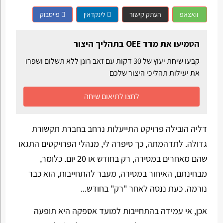
וואצאפ
העתק קישור
לינקדאין
פייסבוק
הטמיעו את מדד OEE בתהליך היצור
קבעו שיחת יעוץ של 30 דקות עם זאב רונן ללא תשלום ושפרו
את יעילות תהליכי היצור שלכם
לחצו לתיאום שיחה
דליה הובילה פרויקט התייעלות נרחב בחברת תקשורת
גדולה. לתדהמתה, כך סיפרה לי, מנהלי הפרויקטים התגאו
שהם מאחרים במסירה, רק בחודש או 20 יום. כלומר,
מבחינתם, האיחור במסירה, מעבר להתחייבות, הוא כבר
נורמה. כעת ננסה לאחר "רק" בחודש...
אכן, אי עמידה בהתחייבות למועד אספקה היא תופעה