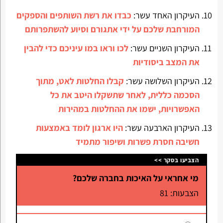
העיקרון האחד עשר:
כבדו את רשת השותפים והספקים
המורחבת שלכם על ידי אתגורם וסיוע להשתפרותם
העיקרון השניים עשר:
לכו וראו במו עיניכם כדי להבין
את המצב ביסודיות
העיקרון השלושה עשר:
קבלו החלטות לאט, מתוך
הסכמה כללית, לאחר שתשקלו היטב את כל
האפשרויות, ישמו את ההחלטות במהירות
העיקרון הארבעה עשר:
היו ארגון לומד באמצעות
חשיבה חסרת פשרות ושיפור מתמיד
הצביעו בסקר >>
מי אחראי על האיכות בחברה שלכם?
הצבעות: 81