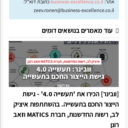
אתר:
business-excellence.co.il
כתובת דוא"ל:
zeev.ronen@business-excellence.co.il
עוד מאמרים בנושאים דומים
[וובינר] הכירו את 'תעשייה 4.0' - גישת
הייצור החכם בתעשייה. בהשתתפות איציק
לב, רשות החדשנות, חברת MATICS וזאב
רונן