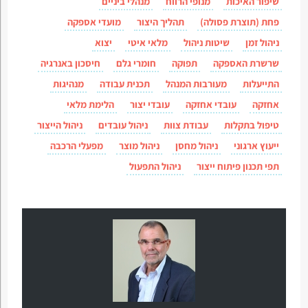
שיפור האיכות
מנופי הרווח
מנהלי ביניים
פחת (תוצרת פסולה)
תהליך היצור
מועדי אספקה
ניהול זמן
שיטות ניהול
מלאי איטי
יצוא
שרשרת האספקה
תפוקה
חומרי גלם
חיסכון באנרגיה
התייעלות
מעורבות המנהל
תכנית עבודה
מנהיגות
אחזקה
עובדי אחזקה
עובדי יצור
הלימת מלאי
טיפול בתקלות
עבודת צוות
ניהול עובדים
ניהול הייצור
ייעוץ ארגוני
ניהול מחסן
ניהול מוצר
מפעלי הרכבה
תפי תכנון פיתוח ייצור
ניהול התפעול