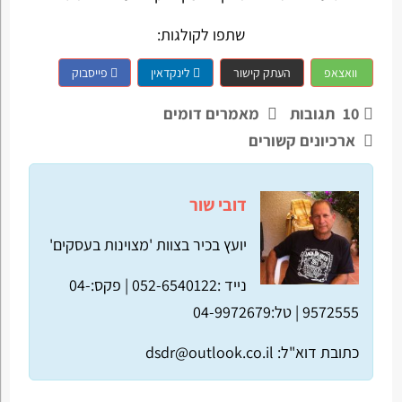
שתפו לקולגות:
וואצאפ
העתק קישור
לינקדאין
פייסבוק
10
תגובות
מאמרים דומים
ארכיונים קשורים
דובי שור
יועץ בכיר בצוות 'מצוינות בעסקים'
נייד :052-6540122 |
פקס:04-
9572555 |
טל:04-9972679
כתובת דוא"ל:
dsdr@outlook.co.il