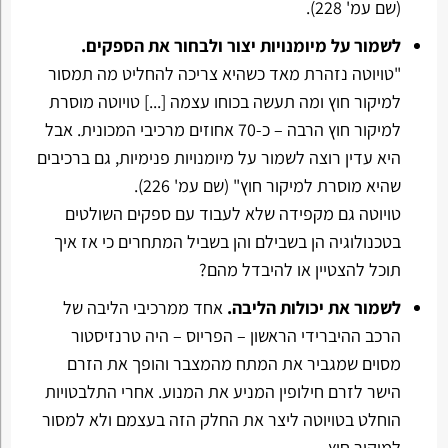
(שם עמ' 228).
לשמור על מיומנויות יצור ולבחור את הספקים.
"טויוטה נזהרת מאד כשהיא צריכה להחליט מה תמסור
למיקור חוץ ומה תעשה בכוחו עצמה [...] טויוטה מוסרת
למיקור חוץ הרבה – כ-70 אחוזים מרכיבי המכונית. אבל
היא עדין רוצה לשמור על מיומנויות פנימיות, גם ברכיבים
שהיא מוסרת למיקור חוץ" (שם עמ' 226).
טויוטה גם מקפידה שלא לעבוד עם ספקים השולטים
בטכנולוגיה הן בשבילם והן בשביל המתחרים כי אז איך
תוכל להצטיין או להיבדל מהם?
לשמור את יכולות הליבה.
אחד ממרכיבי הליבה של
הרכב ההיברידי הראשון – הפריוס – היה טרנזיסטור
מסוים שמגביר את המתח מהמצבר והופך את הזרם
הישר לזרם חילופין המניע את המנוע. אחרי התלבטויות
הוחלט בטויוטה ליצר את החלק הזה בעצמם ולא למסור
למיקור חוץ.