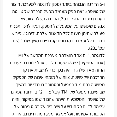
ו-5 הדרגה הגבוהה ביותר (ספק לדוגמה למערכת היצור
של טויוטה). "אם ספק מעמיד מפעל הרכבה של טויוטה
בסכנת סגירה הוא ידורג 2. החברה תשלח צוות של
אנשים שיפשטו על המפעל של הספק, ועליו להכין תכנית
פעולה שתיתן מענה לכל הדאגות שלהם. דירוג 2 פירושו,
בדרך כלל עמידה במבחנים קפדניים במשך שנה" (שם
עמ' 231).
לדוגמה, "יום אחד הושבתה מערכת המחשב של TMI
[אחד הספקים] לשלש שעות בלבד, אבל לנוכח המערכת
הרזה מאד שלה, די היה בכך כדי להשבית את קו
ההרכבה של טויוטה. צוות של מומחי איכות של הספקים
מטויוטה נחת מיד במפעל והסתובב בו מדי יום במשך
שבועיים. המפעל של TMI קיבל ציון "2" בדירוג הספקים
של טויוטה, והמשמעות הייתה שהם הושמו בפיקוח, והיה
עליהם לדווח כל חודש על שיפורים על בסיס ניתוח של
הסיבות האמיתיות ועל אמצעי מנע המוגדרים בבהירות.