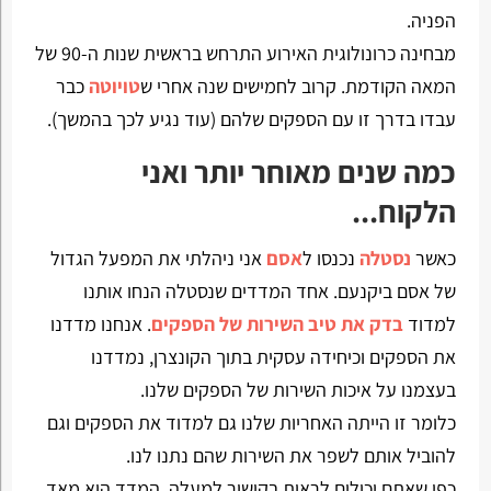
הפניה.
מבחינה כרונולוגית האירוע התרחש בראשית שנות ה-90 של
המאה הקודמת. קרוב לחמישים שנה אחרי ש
טויוטה
כבר
עבדו בדרך זו עם הספקים שלהם (עוד נגיע לכך בהמשך).
כמה שנים מאוחר יותר ואני
הלקוח...
כאשר
נסטלה
נכנסו ל
אסם
אני ניהלתי את המפעל הגדול
של אסם ביקנעם. אחד המדדים שנסטלה הנחו אותנו
למדוד
בדק את טיב השירות של הספקים
. אנחנו מדדנו
את הספקים וכיחידה עסקית בתוך הקונצרן, נמדדנו
בעצמנו על איכות השירות של הספקים שלנו.
כלומר זו הייתה האחריות שלנו גם למדוד את הספקים וגם
להוביל אותם לשפר את השירות שהם נתנו לנו.
כפי שאתם יכולים לראות בקישור למעלה, המדד הוא מאד