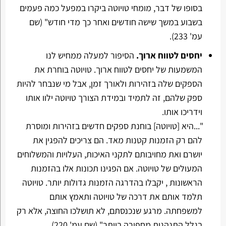
בסופו של דבר, מומחי טויוטה ביקרו במפעל כמה פעמים
בשבוע במשך שישה חודשים ואחר כך מדי חודש" (שם
עמ' 233).
יחסים לטווח ארוך.
הסיפור למעלה ממחיש לנו
המשמעות של יחסים לטווח ארוך. טויוטה בוחרת את
הספקים שלה בזהירות ולאורך זמן, אבל מי שנבחר להיות
ספק שלהם, זה לתמיד ובמידת הצורך טויוטה ילוו אותו
וידריכו אותו.
"...היא [טויוטה] בוחנת ספקים חדשים בזהירות ומוסרת
להם רק הזמנות קטנות מאד. הם צריכים להפגין את
יושרם ואת מחויבותם לתקני האיכות, העלויות והמשלוחים
המעולים של טויוטה. אם הפגינו תכונות אלו בהזמנות
הראשונות , יקבלו בהדרגה הזמנות גדולות יותר. טויוטה
תלמד אותם את דרכה של טויוטה ותאמץ אותם
למשפחתה. מרגע שנכנסתם, לא תושלכו החוצה, אלא רק
בגלל התנהגות מחפירה ביותר" (שם עמ' 220).