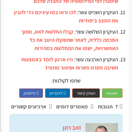
שיפעלו לפי הפילוסופיה של החברה שלכם
העיקרון השניים עשר:
לכו וראו במו עיניכם כדי להבין
את המצב ביסודיות
העיקרון השלושה עשר:
קבלו החלטות לאט, מתוך
הסכמה כללית, לאחר שתשקלו היטב את כל
האפשרויות, ישמו את ההחלטות במהירות
העיקרון הארבעה עשר:
היו ארגון לומד באמצעות
חשיבה חסרת פשרות ושיפור מתמיד
שתפו לקולגות:
וואצאפ
העתק קישור
לינקדאין
פייסבוק
7
תגובות
מאמרים דומים
ארכיונים קשורים
זאב רונן