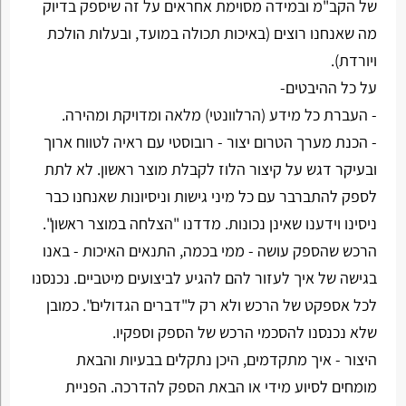
של הקב"מ ובמידה מסוימת אחראים על זה שיספק בדיוק
מה שאנחנו רוצים (באיכות תכולה במועד, ובעלות הולכת
ויורדת).
על כל ההיבטים-
- העברת כל מידע (הרלוונטי) מלאה ומדויקת ומהירה.
- הכנת מערך הטרום יצור - רובוסטי עם ראיה לטווח ארוך
ובעיקר דגש על קיצור הלוז לקבלת מוצר ראשון. לא לתת
לספק להתברבר עם כל מיני גישות וניסיונות שאנחנו כבר
ניסינו וידענו שאינן נכונות. מדדנו "הצלחה במוצר ראשון".
הרכש שהספק עושה - ממי בכמה, התנאים האיכות - באנו
בגישה של איך לעזור להם להגיע לביצועים מיטביים. נכנסנו
לכל אספקט של הרכש ולא רק ל"דברים הגדולים". כמובן
שלא נכנסנו להסכמי הרכש של הספק וספקיו.
היצור - איך מתקדמים, היכן נתקלים בבעיות והבאת
מומחים לסיוע מידי או הבאת הספק להדרכה. הפניית