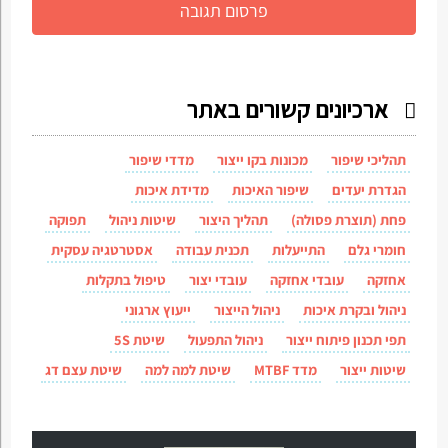
ארכיונים קשורים באתר
תהליכי שיפור
מכונות בקו ייצור
מדדי שיפור
הגדרת יעדים
שיפור האיכות
מדידת איכות
פחת (תוצרת פסולה)
תהליך היצור
שיטות ניהול
תפוקה
חומרי גלם
התייעלות
תכנית עבודה
אסטרטגיה עסקית
אחזקה
עובדי אחזקה
עובדי יצור
טיפול בתקלות
ניהול ובקרת איכות
ניהול הייצור
ייעוץ ארגוני
תפי תכנון פיתוח ייצור
ניהול התפעול
שיטת 5S
שיטות ייצור
מדד MTBF
שיטת למה למה
שיטת עצם דג