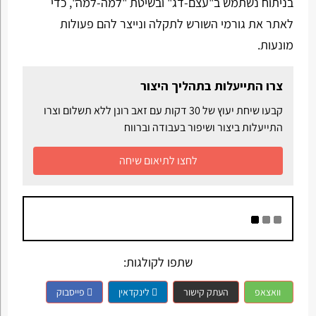
בניתוח נשתמש ב"עצם-דג" ובשיטת "למה-למה", כדי
לאתר את גורמי השורש לתקלה ונייצר להם פעולות
מונעות.
צרו התייעלות בתהליך היצור
קבעו שיחת יעוץ של 30 דקות עם זאב רונן ללא תשלום וצרו
התייעלות ביצור ושיפור בעבודה וברווח
לחצו לתיאום שיחה
שתפו לקולגות:
וואצאפ
העתק קישור
לינקדאין
פייסבוק