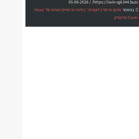
05-08-2026
https://1win-sgk344.buzz/ /
במאמר
סיכום הניסוי ב'מקורות': בחינת הכיסויים הצפים של Hexa-
Cover מדנמרק