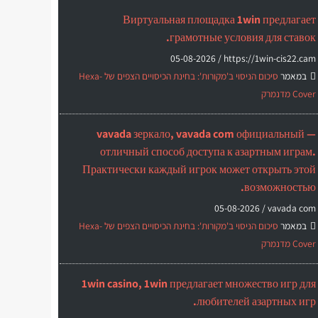
Виртуальная площадка 1win предлагает
грамотные условия для ставок.
05-08-2026
https://1win-cis22.cam /
במאמר
סיכום הניסוי ב'מקורות': בחינת הכיסויים הצפים של Hexa-
Cover מדנמרק
vavada зеркало, vavada com официальный —
отличный способ доступа к азартным играм.
Практически каждый игрок может открыть этой
возможностью.
05-08-2026
vavada com /
במאמר
סיכום הניסוי ב'מקורות': בחינת הכיסויים הצפים של Hexa-
Cover מדנמרק
1win casino, 1win предлагает множество игр для
любителей азартных игр.