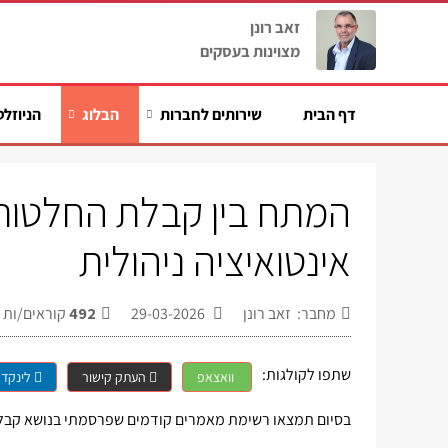
זאב רונן
מצוינות בעסקים
דף הבית
שירותים לחברות
הבלוג
הניוזלט
המתח בין קבלת החלטות 
אינטואיציה ניהולית
מחבר: זאב רונן
29-03-2026
492
קוראים/ות
שתפו לקולגות:
וואצאפ
העתק קישור
לינקדא
בסיום תמצאו רשימת מאמרים קודמים שפרסמתי בנושא קבל