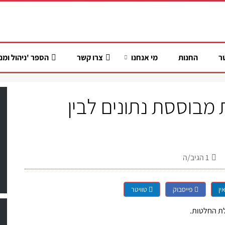
ר
החנות
מי אנחנו
צרו קשר
הספר 'ניהול ומנ
מבוססת נתונים לבין
1
הגיב/ה
ין
פייסבוק
טוויטר
ת החלטות.