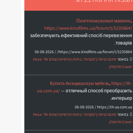
Палетопакувальні машини,
https://www.kinofilms.ua/forum/t/5235864/
забезпечують ефективний спосіб перевезення
товарів.
06-08-2026
https://www.kinofilms.ua/forum/t/5235864/ /
במאמר
סיכום הניסוי ב'מקורות': בחינת הכיסויים הצפים של Hexa-
Cover מדנמרק
Купить бескаркасную мебель,
https://th-
ua.com.ua/
— отличный способ преобразить
интерьер.
06-08-2026
https://th-ua.com.ua /
במאמר
סיכום הניסוי ב'מקורות': בחינת הכיסויים הצפים של Hexa-
Cover מדנמרק