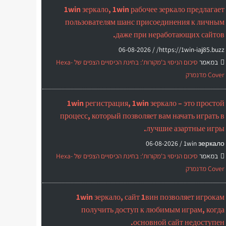
1win зеркало, 1win рабочее зеркало предлагает
пользователям шанс присоединения к личным
даже при неработающих сайтов.
06-08-2026
https://1win-iaj85.buzz/ /
במאמר
סיכום הניסוי ב'מקורות': בחינת הכיסויים הצפים של Hexa-
Cover מדנמרק
1win регистрация, 1win зеркало – это простой
процесс, который позволяет вам начать играть в
лучшие азартные игры.
06-08-2026
1win зеркало /
במאמר
סיכום הניסוי ב'מקורות': בחינת הכיסויים הצפים של Hexa-
Cover מדנמרק
1win зеркало, сайт 1вин позволяет игрокам
получить доступ к любимым играм, когда
основной сайт недоступен.