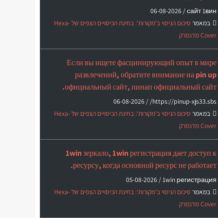
06-08-2026
сайт 1вин /
במאמר
סיכום הניסוי ב'מקורות': בחינת הכיסויים הצפים של Hexa-
Cover מדנמרק
Если вы ищете фасцинирующий опыт в мире
развлечений, обратите внимание на pin up
официальный сайт, пинап официальный сайт.
06-08-2026
https://pinup-xjs33.sbs/ /
במאמר
סיכום הניסוי ב'מקורות': בחינת הכיסויים הצפים של Hexa-
Cover מדנמרק
1win зеркало, 1win регистрация дает доступ к
ресурсу, когда основной ресурс не работает.
05-08-2026
1win регистрация /
במאמר
סיכום הניסוי ב'מקורות': בחינת הכיסויים הצפים של Hexa-
Cover מדנמרק