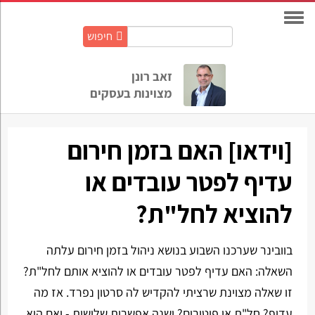
חיפוש
חיפוש
באתר:
זאב רונן
מצוינות בעסקים
[וידאו] האם בזמן חירום
עדיף לפטר עובדים או
להוציא לחל"ת?
בוובינר שערכנו השבוע בנושא ניהול בזמן חירום עלתה
השאלה: האם עדיף לפטר עובדים או להוציא אותם לחל"ת?
זו שאלה מצוינת שרציתי להקדיש לה סרטון נפרד. אז מה
עדיף? חל"ת או פיטורים? ישנה אפשרות שלישית - ואם היא