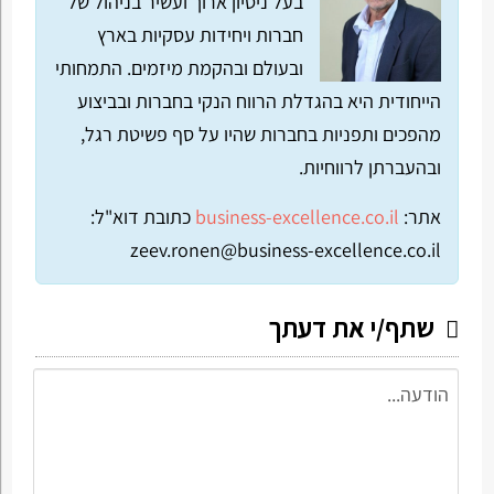
בעל ניסיון ארוך ועשיר בניהול של
חברות ויחידות עסקיות בארץ
ובעולם ובהקמת מיזמים. התמחותי
הייחודית היא בהגדלת הרווח הנקי בחברות ובביצוע
מהפכים ותפניות בחברות שהיו על סף פשיטת רגל,
ובהעברתן לרווחיות.
אתר:
business-excellence.co.il
כתובת דוא"ל:
zeev.ronen@business-excellence.co.il
שתף/י את דעתך