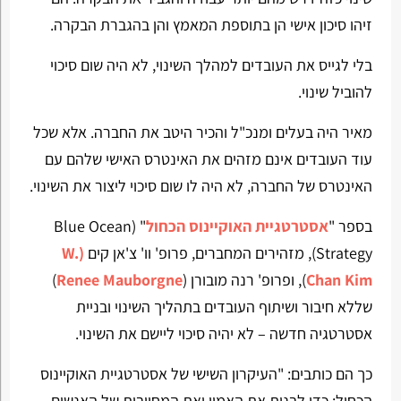
זיהו סיכון אישי הן בתוספת המאמץ והן בהגברת הבקרה.
בלי לגייס את העובדים למהלך השינוי, לא היה שום סיכוי
להוביל שינוי.
מאיר היה בעלים ומנכ"ל והכיר היטב את החברה. אלא שכל
עוד העובדים אינם מזהים את האינטרס האישי שלהם עם
האינטרס של החברה, לא היה לו שום סיכוי ליצור את השינוי.
בספר "
אסטרטגיית האוקיינוס הכחול
" (Blue Ocean
Strategy), מזהירים המחברים, פרופ' וו' צ'אן קים
(W.
Chan Kim
), ופרופ' רנה מובורן (
Renee Mauborgne
)
שללא חיבור ושיתוף העובדים בתהליך השינוי ובניית
אסטרטגיה חדשה – לא יהיה סיכוי ליישם את השינוי.
כך הם כותבים: "העיקרון השישי של אסטרטגיית האוקיינוס
הכחול: כדי לבנות את האמון ואת המחויבות של האנשים