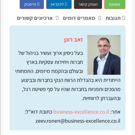
וואצאפ
העתק קישור
לינקדאין
פייסבוק
תגובות
מאמרים דומים
ארכיונים קשורים
זאב רונן
בעל ניסיון ארוך ועשיר בניהול של
חברות ויחידות עסקיות בארץ
ובעולם ובהקמת מיזמים. התמחותי
הייחודית היא בהגדלת הרווח הנקי בחברות ובביצוע
מהפכים ותפניות בחברות שהיו על סף פשיטת רגל,
ובהעברתן לרווחיות.
אתר:
business-excellence.co.il
כתובת דוא"ל:
zeev.ronen@business-excellence.co.il