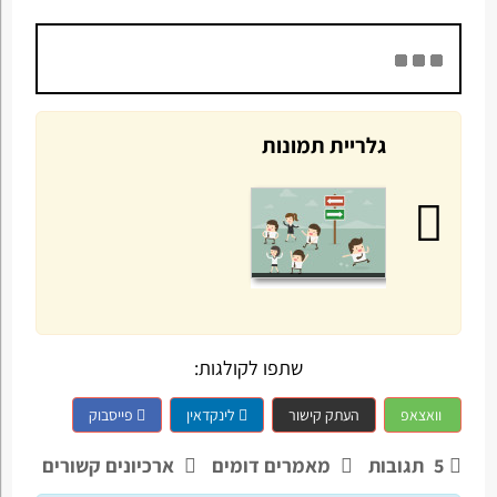
גלריית תמונות
שתפו לקולגות:
וואצאפ
העתק קישור
לינקדאין
פייסבוק
5
תגובות
מאמרים דומים
ארכיונים קשורים