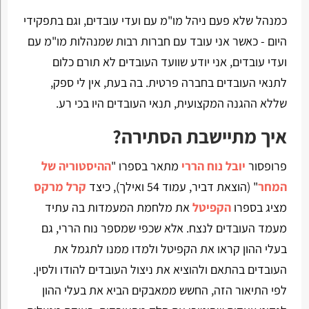
כמנהל שלא פעם ניהל מו"מ עם ועדי עובדים, וגם בתפקידי
היום - כאשר אני עובד עם חברות רבות שמנהלות מו"מ עם
ועדי עובדים, אני יודע שוועד העובדים לא תורם כלום
לתנאי העובדים בחברה פרטית. בה בעת, אין לי ספק,
שללא ההגנה המקצועית, תנאי העובדים היו בכי רע.
איך מתיישבת הסתירה?
פרופסור
יובל נוח הררי
מתאר בספרו "
ההיסטוריה של
המחר
" (הוצאת דביר, עמוד 54 ואילך), כיצד
קרל מרקס
מציג בספרו
הקפיטל
את מלחמת המעמדות בה עתיד
מעמד העובדים לנצח. אלא שכפי שמספר נוח הררי, גם
בעלי ההון קראו את הקפיטל ולמדו ממנו לתגמל את
העובדים בהתאם ולהוציא את ניצול העובדים להודו ולסין.
לפי התיאור הזה, החשש ממאבקים הביא את בעלי ההון