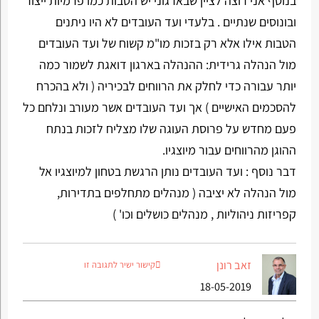
בנוסף אני רוצה לציין שבארגוני יש הטבות כמו פרמיות ייצור
ובונוסים שנתיים . בלעדי ועד העובדים לא היו ניתנים
הטבות אילו אלא רק בזכות מו"מ קשוח של ועד העובדים
מול הנהלה גרידית: ההנהלה בארגון דואגת לשמור כמה
יותר עבורה כדי לחלק את הרווחים לבכיריה ( ולא בהכרח
להסכמים האישיים ) אך ועד העובדים אשר מעורב ונלחם כל
פעם מחדש על פרוסת העוגה שלו מצליח לזכות בנתח
ההוגן מהרווחים עבור מיוצגיו.
דבר נוסף : ועד העובדים נותן הרגשת בטחון למיוצגיו אל
מול הנהלה לא יציבה ( מנהלים מתחלפים בתדירות,
קפריזות ניהוליות , מנהלים כושלים וכו' )
זאב רונן
קישור ישיר לתגובה זו
18-05-2019