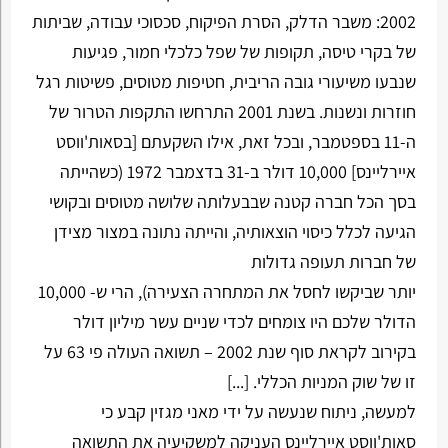
2002: משבר הדלק, הסרת הפיקוח, סכסוכי עבודה, שביתות
של בקרי טיסה, תקופות של שפל כלכלי חמור, פגיעות
שנבעו משיעורי גובה הריבית, חטיפות מטוסים, פשיטות רגל
חוזרות ונשנות. בשנת 2001 התרחשו התקפות הטרור של
ה-11 בספטמבר, ובכל זאת, אילו השקעתם [בסאות'ווסט
איירליינס] 10,000 דולר ב-31 בדצמבר 1972 (כשהייתה
בסך הכל חברה קטנה שבבעלותה שלושה מטוסים ובקושי
הגיעה לכלל כיסוי הוצאותיה, והייתה נתונה במצור מצידן
של חברות תעופה גדולות
יותר שביקשו לחסל את המתחרה הצעירה), הרי ש- 10,000
הדולר שלכם היו צומחים לכדי שניים עשר מיליון דולר
בקירוב לקראת סוף שנת 2002 – תשואה העולה פי 63 על
זו של שוק המניות הכללי. [...]
למעשה, ניתוח שנעשה על ידי מאני מגזין קבע כי
סאות'ווסט איירליינס העניקה למשקיעיה את התשואה