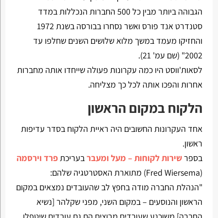
הגבוהה ביותר מבין כל 500 החברות הנכללות במדד
סטנדרט אנד פורס ואשר נסחרו בבורסה בשנת 1972
והחזיקו מעמד במשך מלוא שלושים השנים שחלפו עד
2002" (שם עמ' 21).
לסאות'ווסט היו כמה עקרונות פעולה שייחדו אותה מחברות
אחרות והפכו אותה לכל כך מצליחה.
הלקוח במקום הראשון
אחד העקרונות החשובים היה ראיית הלקוח בסדר עדיפות
ראשון.
בספר
שירות לקוחות – מעל ומעבר
בעריכת
פרד וירסמה
(Fred Wiersema) מתוארת האסטרטגיה שלהם:
"הנהלת החברה מודה בחפץ לב שהעובדים נמצאים במקום
הראשון והנוסעים – במקום השני, מפני שקלהר [נשיא
החברה] משוכנע שעובדים מרוצים הם גם עובדים שיטפלו