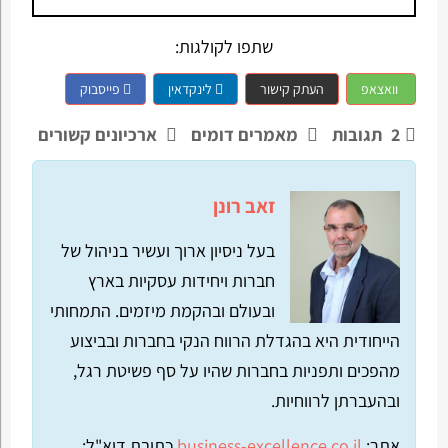
שתפו לקולגות:
וואצאפ
העתק קישור
לינקדאין
פייסבוק
2
תגובות
מאמרים דומים
ארכיונים קשורים
זאב רונן
בעל ניסיון ארוך ועשיר בניהול של
חברות ויחידות עסקיות בארץ
ובעולם ובהקמת מיזמים. התמחותי
הייחודית היא בהגדלת הרווח הנקי בחברות ובביצוע
מהפכים ותפניות בחברות שהיו על סף פשיטת רגל,
ובהעברתן לרווחיות.
אתר:
business-excellence.co.il
כתובת דוא"ל: