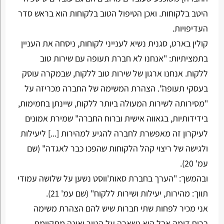
היטב בלקוחות. ואכן הטיפול הטוב בלקוחות הוא בראש סדר
העדיפויות.
קולין בארט, סגנית נשיא לענייני לקוחות, ניסחה את העניין
בתמציתיות: "אנחנו לא חברת תעופה עם שירות טוב
ללקוח. אנחנו ארגון של שירות טוב ללקוח, שבמקרה עוסק
בעסקי תעופה". הצהרת המשימה של החברה מכריזה על
"מסירותה לשירות המעולה ביותר ללקוח, שיינתן בחמימות,
בידידותיות, בגאווה אישית וברוח החברה" שמירת אמונים
לעיקרון זה מאפשרת לחברה להגיע למהירות [...] ליעילות
ולגישה של ריצוי קהל הלקוחות שהפכו כבר לאגדה" (שם
עמ' 20).
ובהמשך: "הערך בחברת סאות'ווסט נשען על שלושה עמודי
תווך: מהירות, יעילות ושירות ללקוח" (שם עמ' 21).
אני מכיר לפחות שתי חברות שיש להם הצהרת משימה
ברוח דומה אבל היא נשארה על הנייר ואינה מתקיימת