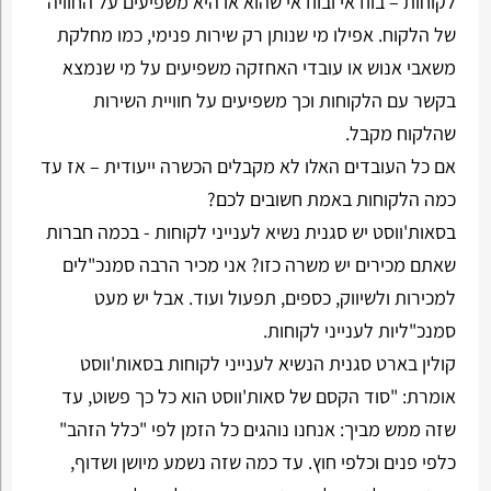
לקוחות – בוודאי ובוודאי שהוא או היא משפיעים על החוויה
של הלקוח. אפילו מי שנותן רק שירות פנימי, כמו מחלקת
משאבי אנוש או עובדי האחזקה משפיעים על מי שנמצא
בקשר עם הלקוחות וכך משפיעים על חוויית השירות
שהלקוח מקבל.
אם כל העובדים האלו לא מקבלים הכשרה ייעודית – אז עד
כמה הלקוחות באמת חשובים לכם?
בסאות'ווסט יש סגנית נשיא לענייני לקוחות - בכמה חברות
שאתם מכירים יש משרה כזו? אני מכיר הרבה סמנכ"לים
למכירות ולשיווק, כספים, תפעול ועוד. אבל יש מעט
סמנכ"ליות לענייני לקוחות.
קולין בארט סגנית הנשיא לענייני לקוחות בסאות'ווסט
אומרת: "סוד הקסם של סאות'ווסט הוא כל כך פשוט, עד
שזה ממש מביך: אנחנו נוהגים כל הזמן לפי "כלל הזהב"
כלפי פנים וכלפי חוץ. עד כמה שזה נשמע מיושן ושדוף,