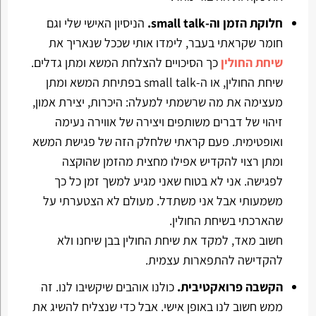
חלוקת הזמן וה-small talk.
הניסיון האישי שלי וגם
חומר שקראתי בעבר, לימדו אותי שככל שנאריך את
שיחת החולין
כך הסיכויים להצלחת המשא ומתן גדלים.
שיחת החולין, או ה-small talk בפתיחת המשא ומתן
מעצימה את מה שרשמתי למעלה: היכרות, יצירת אמון,
זיהוי של דברים משותפים ויצירה של אווירה נעימה
ואופטימית. פעם קראתי שלחלק הזה של פגישת המשא
ומתן רצוי להקדיש אפילו מחצית מהזמן שהוקצה
לפגישה. אני לא בטוח שאני מגיע למשך זמן כל כך
משמעותי אבל אני משתדל. מעולם לא הצטערתי על
שהארכתי בשיחת החולין.
חשוב מאד, למקד את שיחת החולין בבן שיחנו ולא
להקדישה להתפארות עצמית.
הקשבה פרואקטיבית.
כולנו אוהבים שיקשיבו לנו. זה
ממש חשוב לנו באופן אישי. אבל כדי שנצליח להשיג את