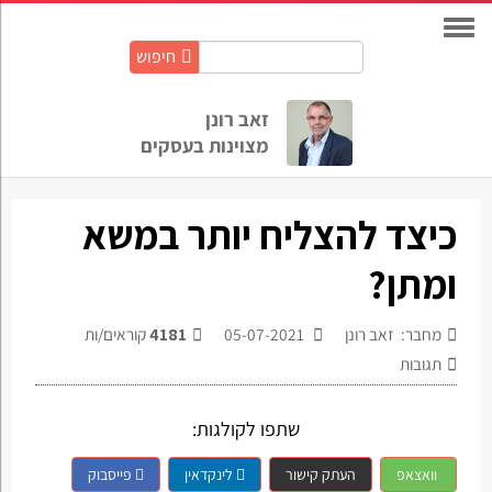
חיפוש
חיפוש
באתר:
זאב רונן
מצוינות בעסקים
כיצד להצליח יותר במשא
ומתן?
מחבר: זאב רונן
05-07-2021
4181
קוראים/ות
תגובות
שתפו לקולגות:
וואצאפ
העתק קישור
לינקדאין
פייסבוק