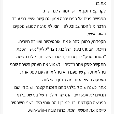
את בני.
לקח קצת זמן, אך יש תמורה לנחישות.
הפגישה פנים אל פנים יצרה אמון וגם קשר אישי. בני עובד
הרבה מול המחשב ובטלפון והוא לא מרבה לפגוש ספקים
באופן אישי.
הקפדתי, כמובן להביא אתי אופטימיות ואווירה חיובית.
חייכתי והבטתי בעיניו של בני. נוצר "קליק" אישי. הפכתי
"מסתם ספק" לבן אדם עם שם. כשישבתי מולו בפגישה,
התקשר ספק אחר ו"זכיתי" לשמוע את העתק השיחה שבני
ניהל אתי, רק שהפעם הוא ניהל אותה עם ספק אחר.
העסקה ההיא הסתיימה מזמן בהצלחה.
אחרי כשנה שוב קיבלתי מהם הזמנה קטנה. ושוב היו שם
תנאים לא אפשריים. התקשרתי לנייד של בני שקיבלתי
בפגישה הקודמת. בני כמובן זיהה אותי מיד ובשני משפטים
סיימנו את המשא והמתן ברוח טובה ו-win-win.