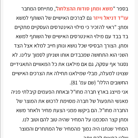
בספר "
משא ומתן סודות ההצלחה
", מתייחס המחבר
עו"ד דניאל וייזר
גם לצרכים האישיים של השותף למשא
ומתן: "ראוי להזכיר כי מילוי האינטרסים העסקיים מתקיים
בד בבד עם מילוי האינטרסים האישיים של השותף למשא
ומתן. הצורך הבסיסי שכל נושא ונותן חייב למלא אצל הצד
השני הוא התחושה שמכבדים אותו ושניתן לסמוך עלינו. לא
נסגור אף עסקה, גם אם מילאנו את כל המאוויים התאגידיים
שצוינו למעלה, מבלי שמילאנו תחילה את הצרכים האישיים
החשובים הללו" (שם עמ' 81).
אני מייצג בארץ חברה מחו"ל ובאחת הפעמים קיבלתי פניה
מאנשי התפעול של חברה מסוימת לרכוש את המוצר של
החברה מחו"ל. הם ביקשו ממני הצעת מחיר ולאחר משא
ומתן קצר הסכמנו על המחיר שהיה טוב להם וטוב לנו.
המחיר שנתנו היה נמוך מהמחיר של המתחרים והמוצר
שלנו התאים להם יותר.